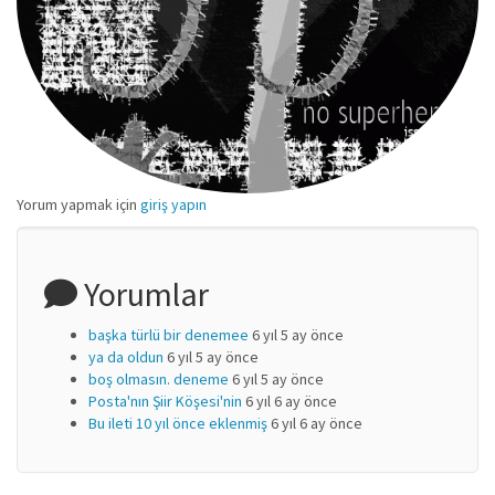
Yorum yapmak için
giriş yapın
Yorumlar
başka türlü bir denemee
6 yıl 5 ay önce
ya da oldun
6 yıl 5 ay önce
boş olmasın. deneme
6 yıl 5 ay önce
Posta'nın Şiir Köşesi'nin
6 yıl 6 ay önce
Bu ileti 10 yıl önce eklenmiş
6 yıl 6 ay önce