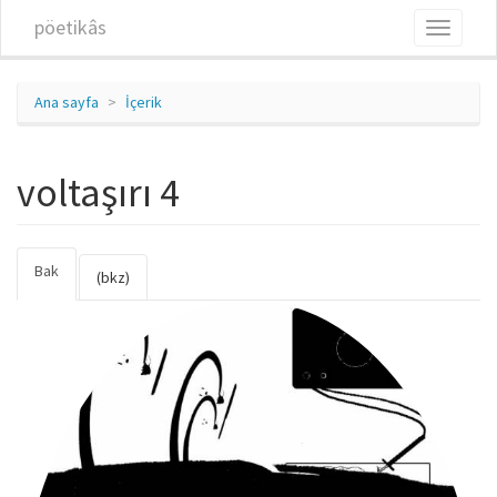
Ana içeriğe atla
pöetikâs
Toggle
navigati
Ana sayfa
İçerik
voltaşırı 4
Bak
(etkin
Birincil sekmeler
(bkz)
sekme)
4_0.jpg