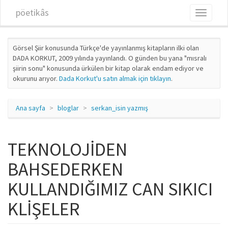
Ana içeriğe atla
pöetikâs
Toggle
navigati
Görsel Şiir konusunda Türkçe'de yayınlanmış kitapların ilki olan
DADA KORKUT, 2009 yılında yayınlandı. O günden bu yana "mısralı
şiirin sonu" konusunda ürkülen bir kitap olarak endam ediyor ve
okurunu arıyor.
Dada Korkut'u satın almak için tıklayın
.
Ana sayfa
bloglar
serkan_isin yazmış
TEKNOLOJİDEN
BAHSEDERKEN
KULLANDIĞIMIZ CAN SIKICI
KLİŞELER