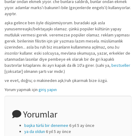
bunlar ondan ekmek yiyor. che bunlara saldırdı, bunlar ondan ekmek
yiyor. adamlar marks'ı bakunin'i bile (geçenlerde engels'i) kullanıyorlar.
ayıptır.
aşka gelince ben öyle düşünmüyorum. buradaki aşk asla
yunusemreaşkı/bektaşaşkı olamaz. çünkü popüler kültürün yapay
mutluluk vermesi gerek. veremezse popüler olamaz. reklam yapması
gerek. birilerinin filistin için şiir yazması lazım mesela. müslümanlık
üzerinden... asla bu ruh biz insanların kullanımına açılmaz, onu
bu
insanlar
kullanır. eski solcuysa, mevlana okumuşsa, yazar, erkekler de
utanmadan lasınlar diye pembeye ek olarak bir de gri kapaklı
bastırırlar kitaplarını. iki ayrı kapak da ilk 10'a girer. (sahi ya,
bestseller
[çoksatar] olmanın şartı var mıdır.)
ve evet, doğru; o makineden aşk/ruh çıkarmak bize özgü.
Yorum yapmak için
giriş yapın
Yorumlar
başka türlü bir denemee
6 yıl 5 ay önce
ya da oldun
6 yıl 5 ay önce