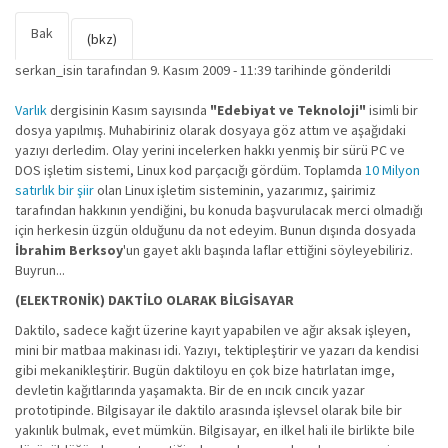
Bak
(etkin
Birincil sekmeler
(bkz)
sekme)
serkan_isin
tarafından 9. Kasım 2009 - 11:39 tarihinde gönderildi
Varlık
dergisinin Kasım sayısında
"Edebiyat ve Teknoloji"
isimli bir
dosya yapılmış. Muhabiriniz olarak dosyaya göz attım ve aşağıdaki
yazıyı derledim. Olay yerini incelerken hakkı yenmiş bir sürü PC ve
DOS işletim sistemi, Linux kod parçacığı gördüm. Toplamda
10 Milyon
satırlık bir şiir
olan Linux işletim sisteminin, yazarımız, şairimiz
tarafından hakkının yendiğini, bu konuda başvurulacak merci olmadığı
için herkesin üzgün olduğunu da not edeyim. Bunun dışında dosyada
İbrahim Berksoy
'un gayet aklı başında laflar ettiğini söyleyebiliriz.
Buyrun...
(ELEKTRONİK) DAKTİLO OLARAK BİLGİSAYAR
Daktilo, sadece kağıt üzerine kayıt yapabilen ve ağır aksak işleyen,
mini bir matbaa makinası idi. Yazıyı, tektipleştirir ve yazarı da kendisi
gibi mekanikleştirir. Bugün daktiloyu en çok bize hatırlatan imge,
devletin kağıtlarında yaşamakta. Bir de en ıncık cıncık yazar
prototipinde. Bilgisayar ile daktilo arasında işlevsel olarak bile bir
yakınlık bulmak, evet mümkün. Bilgisayar, en ilkel hali ile birlikte bile