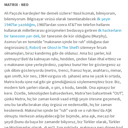
MATRIX - NEO
Ah Paçozki kardeşler! Ne demeli sizlere? Nasıl kızmalı, bilmiyorum,
bilemiyorum. Bilgisayar virüsü olarak tanımlanabilecek
ilk şeyin
1940'lar yazıldığını
, 1960'lardan sonra AT&T'nin telefon hatlarını
kullanarak milletlerarası görüşmeleri bedavaya getiren
ilk hackerların
bir tanesinin yarı deli
, bir tanesinin de kör olduğunu (Murphy),
Asimov'un en temelde "makinanın içinde bir ruh" olduğuna dair
öngörüsünü (
I, Robot
) ve
Ghost In The Shell
'i izlemeye fırsatı
olmamışları, biraz kandırmış gibi de oldunuz. Ama biz şairler, kül
yutmayız! Batı'da kalmayan ruhu, hindden, çinden falan ithal ettiniz ve
o makinanın içine yerleştirdiniz, yaptınız bunu! Her bir göstergeniz az
çok dibini gösteriyordu (metro, trenci, fransız hıyar, anahtarcı, mimar,
ajan smith, kör neo, 1984 vurgusu vb. şahane) ama ne yazık ki ortada,
Matrix kodu içine nal gibi şiir gömdüğünüzü söylememiştiniz bize. Biz,
modern türk şairleri olarak, o şiiri, o kodu, tanıdık. Ona aşinayız bir
kere. Özetle, teknolojiden bahsederken, Matrix'ten bahsetmek "OUT",
çünkü Matrix, hiç bir zaman kendi vaad ettiği şeyin ötesine geçemedi,
onu bu tarafta bırakan olay örgüsü ve nedensellik, hiç bir zaman
kesilemedi. Makina'nın içinde bir "ruh" vardı ve o ruh Neo'da AŞK
olmuştu. Herkesin anlayabileceği bir biçimde, ama aşk, mecazi bir
şeydi (bunu da baya bir zamandır biliyoruz, biz Türkler olarak, Türkler
ve Müslümanlar olarak, di mi?). Son noktada, makinaya geri dönen kod