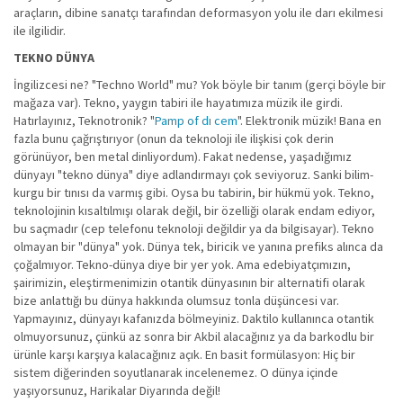
araçların, dibine sanatçı tarafından deformasyon yolu ile darı ekilmesi
ile ilgilidir.
TEKNO DÜNYA
İngilizcesi ne? "Techno World" mu? Yok böyle bir tanım (gerçi böyle bir
mağaza var). Tekno, yaygın tabiri ile hayatımıza müzik ile girdi.
Hatırlayınız, Teknotronik? "
Pamp of dı cem
". Elektronik müzik! Bana en
fazla bunu çağrıştırıyor (onun da teknoloji ile ilişkisi çok derin
görünüyor, ben metal dinliyordum). Fakat nedense, yaşadığımız
dünyayı "tekno dünya" diye adlandırmayı çok seviyoruz. Sanki bilim-
kurgu bir tınısı da varmış gibi. Oysa bu tabirin, bir hükmü yok. Tekno,
teknolojinin kısaltılmışı olarak değil, bir özelliği olarak endam ediyor,
bu saçmadır (cep telefonu teknoloji değildir ya da bilgisayar). Tekno
olmayan bir "dünya" yok. Dünya tek, biricik ve yanına prefiks alınca da
çoğalmıyor. Tekno-dünya diye bir yer yok. Ama edebiyatçımızın,
şairimizin, eleştirmenimizin otantik dünyasının bir alternatifi olarak
bize anlattığı bu dünya hakkında olumsuz tonla düşüncesi var.
Yapmayınız, dünyayı kafanızda bölmeyiniz. Daktilo kullanınca otantik
olmuyorsunuz, çünkü az sonra bir Akbil alacağınız ya da barkodlu bir
ürünle karşı karşıya kalacağınız açık. En basit formülasyon: Hiç bir
sistem diğerinden soyutlanarak incelenemez. O dünya içinde
yaşıyorsunuz, Harikalar Diyarında değil!