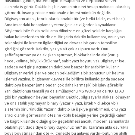
düşünüldüğünde, matematiğin -hesaplama ve depolama ve veri-
alanında iş görür. Daktilo hiç bir zaman bir nevi hesap makinası olarak iş
görmedi. İnsan girdisine müdahale etmesi mümkün değildir.
Bilgisayarın atası, teorik olarak abaküstür (ve belki faldır, evet hacı).
Ama insandaki hesaplama yeteneğinin acizliğinden kaynaklanır.
Söylemek bile fazla belki ama dilimizde en güzel şekilde karşılığını
bulan kelimelerden biridir de. Bir şairin daktilo kullanması, onun yazı
teknolojisi ile kısmen ilgilendiğini ve devasa bir çarkın temsiline
girdiğini gösterir. Daktilo, yazıya ait çok az ipucu verir. Onu
şeffaflaştırmaz ya da akışkanlaştırmaz, bloklar halinde alır (vuruş,
hece, kelime, büyük küçük harf, sabit yazı boyutu vs). Bilgisayar ise,
sadece veri girişi açısından daktiloya benzer bir arabirim kullanır.
Bilgisayar veriyi işler ve ondan beklediğimiz bir sonuçtur. Bir kelime
işlemci yazılım, bilgisayar klavyesi ile birlikte kullanıldığında sadece
daktiloya benzer (ama ondan çok daha karmaşık) bir işlev görebilir.
Yani daktilonun temsili ya da simülasyonu MS WORD ya da NOTEPAD
gibi bir yazılımdır beyler, bayanlar. Daktilo, bilgisayarla alakası olmayan
ve ona atalık yapmayan binary (yazar > yazı, istek > dilekçe vb.)
sistemin bir ürünüdür. Yazarın daktilo ile ilişkiye girebilmesi, onu yazı
aracı olarak görmesinin ötesine -tıpkı belleğin yerine geçirdiği kalem
ve kağıt ikilisinde olduğu gibi- geçebilmesi ancak, modern zamanlarda
olabilmiştir. dada diye birşey duydunuz mu? Bu Tzara'nın akla osurukla
boya boyatmasından öte -ki genelde bu anlayış vardır- bütün bu akıllı