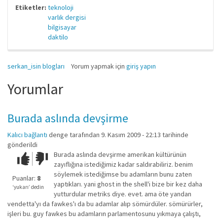
Etiketler:
teknoloji
varlık dergisi
bilgisayar
daktilo
serkan_isin blogları
Yorum yapmak için
giriş yapın
Yorumlar
Burada aslında devşirme
Kalıcı bağlantı
denge
tarafından 9. Kasım 2009 - 22:13 tarihinde
gönderildi
Burada aslında devşirme amerikan kültürünün
Çok iyi!
O
zayıflığına istediğimiz kadar saldırabiliriz. benim
kadar
söylemek istediğimse bu adamların bunu zaten
iyi
Puanlar:
8
yaptıkları. yani ghost in the shell'i bize bir kez daha
değil!
‘yukarı’ dedin
yutturdular metriks diye. evet. ama öte yandan
vendetta'yı da fawkes'ı da bu adamlar alıp sömürdüler. sömürürler,
işleri bu. guy fawkes bu adamların parlamentosunu yıkmaya çalıştı,