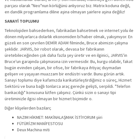
parçası olarak "Neo"nun körlüğünü anlıyoruz biz. Matrix koduna değil,
en dandik programlama diline aşina olmayan şairlere aşina değiliz!
SANAYİ TOPLUMU
Teknolojiden bahsederken, fabrikadan bahsetmek ve internet yolu ile
dönen milyarlarca dolarlık ekonomiden bi'haber olmak, yakışmıyor. En
güzeli en son çevrilen DEMİR ADAM filminde, Bruce abimizin çalışma
şeklidir. JARVIS, bir robot olarak, devasa bir fabrikanın
üretebileceğinden çok daha fazla şey üretir ve en ilginici, JARVIS'in
Bruce'un garajında çalışmasına izin vermesidir. Bu, kurgu olabilir, fakat
bugün evinden çalışan, bir ofise, bir fabrikaya ihtiyaç duymadan
gelişen ve yaşayan muazzam bir endüstri vardır. Bunu görün artık.
Sanayi toplumu diye kafamızda karikatürleştirdiğimiz o süreç, Hizmet
Sektörü ve buna bağlı tonlarca araç gereçle gelişti, serpildi. "Telefon
bankacılığı" konusuna lütfen çalışınız. Çünkü sizin o sanayi tipi
üretiminizle ilgisi olmayan bir hizmet biçimidir o.
Diğer klişelerden bazıları;
NAZIM HİKMET: MAKİNALAŞMAK İSTİYORUM şiiri
FÜTÜRİZM MANİFESTOSU
Deux Machina miti