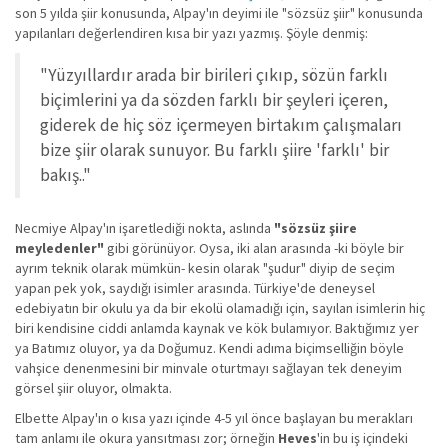
son 5 yılda şiir konusunda, Alpay'ın deyimi ile "sözsüz şiir" konusunda
yapılanları değerlendiren kısa bir yazı yazmış. Şöyle denmiş:
"Yüzyıllardır arada bir birileri çıkıp, sözün farklı
biçimlerini ya da sözden farklı bir şeyleri içeren,
giderek de hiç söz içermeyen birtakım çalışmaları
bize şiir olarak sunuyor. Bu farklı şiire 'farklı' bir
bakış.."
Necmiye Alpay'ın işaretlediği nokta, aslında
"sözsüz şiire
meyledenler"
gibi görünüyor. Oysa, iki alan arasında -ki böyle bir
ayrım teknik olarak mümkün- kesin olarak "şudur" diyip de seçim
yapan pek yok, saydığı isimler arasında. Türkiye'de deneysel
edebiyatın bir okulu ya da bir ekolü olamadığı için, sayılan isimlerin hiç
biri kendisine ciddi anlamda kaynak ve kök bulamıyor. Baktığımız yer
ya Batımız oluyor, ya da Doğumuz. Kendi adıma biçimselliğin böyle
vahşice denenmesini bir minvale oturtmayı sağlayan tek deneyim
görsel şiir oluyor, olmakta.
Elbette Alpay'ın o kısa yazı içinde 4-5 yıl önce başlayan bu merakları
tam anlamı ile okura yansıtması zor; örneğin
Heves
'in bu iş içindeki