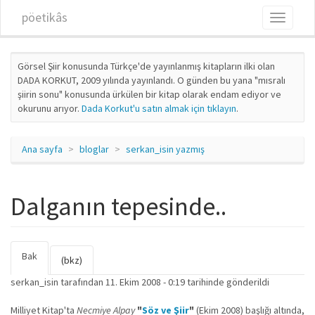
Ana içeriğe atla
pöetikâs
Toggle
navigati
Görsel Şiir konusunda Türkçe'de yayınlanmış kitapların ilki olan
DADA KORKUT, 2009 yılında yayınlandı. O günden bu yana "mısralı
şiirin sonu" konusunda ürkülen bir kitap olarak endam ediyor ve
okurunu arıyor.
Dada Korkut'u satın almak için tıklayın
.
Ana sayfa
bloglar
serkan_isin yazmış
Dalganın tepesinde..
Bak
(etkin
Birincil sekmeler
(bkz)
sekme)
serkan_isin
tarafından 11. Ekim 2008 - 0:19 tarihinde gönderildi
Milliyet Kitap'ta
Necmiye Alpay
"
Söz ve Şiir
"
(Ekim 2008) başlığı altında,