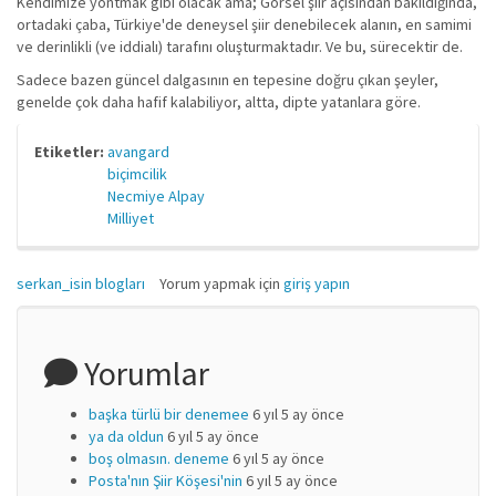
Kendimize yontmak gibi olacak ama; Görsel şiir açısından bakıldığında,
ortadaki çaba, Türkiye'de deneysel şiir denebilecek alanın, en samimi
ve derinlikli (ve iddialı) tarafını oluşturmaktadır. Ve bu, sürecektir de.
Sadece bazen güncel dalgasının en tepesine doğru çıkan şeyler,
genelde çok daha hafif kalabiliyor, altta, dipte yatanlara göre.
Etiketler:
avangard
biçimcilik
Necmiye Alpay
Milliyet
serkan_isin blogları
Yorum yapmak için
giriş yapın
Yorumlar
başka türlü bir denemee
6 yıl 5 ay önce
ya da oldun
6 yıl 5 ay önce
boş olmasın. deneme
6 yıl 5 ay önce
Posta'nın Şiir Köşesi'nin
6 yıl 5 ay önce