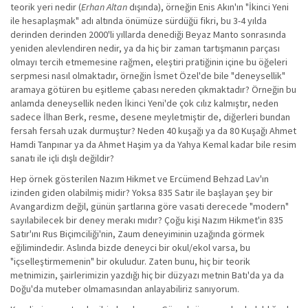
teorik yeri nedir (
Erhan Altan
dışında), örneğin Enis Akın'ın "İkinci Yeni
ile hesaplaşmak" adı altında önümüze sürdüğü fikri, bu 3-4 yılda
derinden derinden 2000'li yıllarda denediği Beyaz Manto sonrasında
yeniden alevlendiren nedir, ya da hiç bir zaman tartışmanın parçası
olmayı tercih etmemesine rağmen, eleştiri pratiğinin içine bu öğeleri
serpmesi nasıl olmaktadır, örneğin İsmet Özel'de bile "deneysellik"
aramaya götüren bu eşitleme çabası nereden çıkmaktadır? Örneğin bu
anlamda deneysellik neden İkinci Yeni'de çok cılız kalmıştır, neden
sadece İlhan Berk, resme, desene meyletmiştir de, diğerleri bundan
fersah fersah uzak durmuştur? Neden 40 kuşağı ya da 80 Kuşağı Ahmet
Hamdi Tanpınar ya da Ahmet Haşim ya da Yahya Kemal kadar bile resim
sanatı ile içli dışlı değildir?
Hep örnek gösterilen Nazım Hikmet ve Ercümend Behzad Lav'ın
izinden giden olabilmiş midir? Yoksa 835 Satır ile başlayan şey bir
Avangardizm değil, günün şartlarına göre vasati derecede "modern"
sayılabilecek bir deney merakı mıdır? Çoğu kişi Nazım Hikmet'in 835
Satır'ını Rus Biçimciliği'nin, Zaum deneyiminin uzağında görmek
eğilimindedir. Aslında bizde deneyci bir okul/ekol varsa, bu
"içselleştirmemenin" bir okuludur. Zaten bunu, hiç bir teorik
metnimizin, şairlerimizin yazdığı hiç bir düzyazı metnin Batı'da ya da
Doğu'da muteber olmamasından anlayabiliriz sanıyorum.