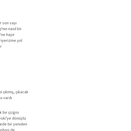
r son sayı
nın nasıl bir
'ne hayır
ariyerizme yol
ir
i çıkmış, çıkacak
mu vardı
 bir çizgisi
 eski'ye dönüştü
enede bir yeniden
aşhaşi de