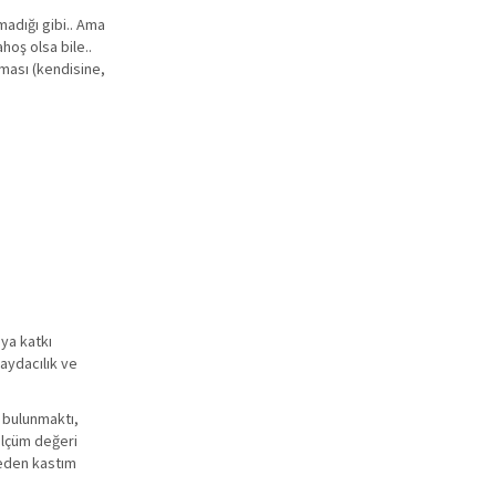
madığı gibi.. Ama
hoş olsa bile..
ması (kendisine,
ya katkı
aydacılık ve
 bulunmaktı,
ölçüm değeri
teden kastım