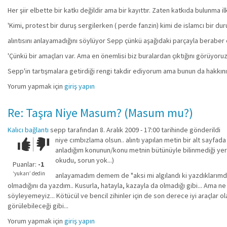
Her şiir elbette bir katkı değildir ama bir kayıttır. Zaten katkıda bulunma
'Kimi, protest bir duruş sergilerken ( perde fanzin) kimi de islamcı bir d
alıntısını anlayamadığını söylüyor Sepp çünkü aşağıdaki parçayla berabe
'Çünkü bir amaçları var. Ama en önemlisi biz buralardan çıktığını görüyoruz 
Sepp'in tartışmalara getirdiği rengi takdir ediyorum ama bunun da hakkı
Yorum yapmak için
giriş yapın
Re: Taşra Niye Masum? (Masum mu?)
Kalıcı bağlantı
sepp
tarafından 8. Aralık 2009 - 17:00 tarihinde gönderildi
niye cımbızlama olsun.. alıntı yapılan metin bir alt say
Çok iyi!
O
anladığım konunun/konu metnin bütünüyle bilinmediği yerde
kadar
okudu, sorun yok...)
iyi
Puanlar:
-1
değil!
‘yukarı’ dedin
anlayamadım demem de "aksi mi algılandı ki yazdıklarımd
olmadığını da yazdım.. Kusurla, hatayla, kazayla da olmadığı gibi... Ama ne
söyleyemeyiz... Kötücül ve bencil zihinler için de son derece iyi araçlar o
görülebileceği gibi...
Yorum yapmak için
giriş yapın