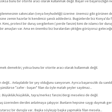
yoksa bunu bir otorite aracı olarak kullanmak değil. Başarı ve başarısızlığın 
ergilenmesinin sakıncaları (veya beyhudeliği) üzerine: önemsiz gibi görünen d
lenmesine zemin hazırlar ki kendimizi şanslı addederiz. Bugünlerde biz Konya'da 
var. Kimi, protest bir duruş sergilerken ( perde fanzin) kimi de islamcı bir dur
ir amaçları var. Ama en önemlisi biz buralardan çıktığını görüyoruz geleceği
görmek demektir; yoksa bunu bir otorite aracı olarak kullanmak değil.
ğil... Anlaşılabilir bir şey olduğunu sanıyorum. Ayrıca başarısızlık da sanıld
şünülürse "zafer - başarı" filan da öyle matah şeyler sayılmaz...
uz. Büyüklük/küçüklük, taşra/merkez fanzin/dergi meselesi de değil.
uruş üzerinden derdini anlatmaya çalışıyor. Bunların hepsine saygı duymak ger
tarsız bir duruşla var.. Başka söyleyip başka yapmakla filan mesela...