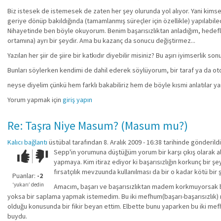
Biz istesek de istemesek de zaten her şey olurunda yol alıyor. Yani kimsen
geriye dönüp bakıldığında (tamamlanmış süreçler için özellikle) yapılabilec
Nihayetinde ben böyle okuyorum. Benim başarısızlıktan anladığım, hedef
ortamına) ayrı bir şeydir. Ama bu kazanç da sonucu değiştirmez...
Yazılan her şiir de şiire bir katkıdır diyebilir misiniz? Bu aşırı iyimserlik 
Bunları söylerken kendimi de dahil ederek söylüyorum, bir taraf ya da otor
neyse diyelim çünkü hem farklı bakabiliriz hem de böyle kısmi anlatılar yan
Yorum yapmak için
giriş yapın
Re: Taşra Niye Masum? (Masum mu?)
Kalıcı bağlantı
üstübal
tarafından 8. Aralık 2009 - 16:38 tarihinde gönderildi
Sepp'in yorumuna düştüğüm yorum bir karşı çıkış olarak al
Çok iyi!
O
yapmaya. Kim itiraz ediyor ki başarısızlığın korkunç bir 
kadar
fırsatçılık mevzuunda kullanılması da bir o kadar kötü bir
iyi
Puanlar:
-2
değil!
‘yukarı’ dedin
Amacım, başarı ve başarısızlıktan madem korkmuyorsak b
yoksa bir saplama yapmak istemedim. Bu iki mefhum(başarı-başarısızlık)
olduğu konusunda bir fikir beyan ettim. Elbette bunu yaparken bu iki mefh
buydu.