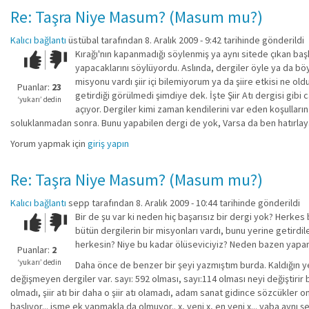
Re: Taşra Niye Masum? (Masum mu?)
Kalıcı bağlantı
üstübal
tarafından 8. Aralık 2009 - 9:42 tarihinde gönderildi
Kırağı'nın kapanmadığı söylenmiş ya aynı sitede çıkan baş
Çok iyi!
O
yapacaklarını söylüyordu. Aslında, dergiler öyle ya da böyl
kadar
misyonu vardı şiir içi bilemiyorum ya da şiire etkisi ne old
iyi
Puanlar:
23
getirdiği görülmedi şimdiye dek. İşte Şiir Atı dergisi gib
değil!
‘yukarı’ dedin
açıyor. Dergiler kimi zaman kendilerini var eden koşulların
soluklanmadan sonra. Bunu yapabilen dergi de yok, Varsa da ben hatırla
Yorum yapmak için
giriş yapın
Re: Taşra Niye Masum? (Masum mu?)
Kalıcı bağlantı
sepp
tarafından 8. Aralık 2009 - 10:44 tarihinde gönderildi
Bir de şu var ki neden hiç başarısız bir dergi yok? Herkes
Çok iyi!
O
bütün dergilerin bir misyonları vardı, bunu yerine getirdi
kadar
herkesin? Niye bu kadar ölüseviciyiz? Neden bazen yap
iyi
Puanlar:
2
değil!
‘yukarı’ dedin
Daha önce de benzer bir şeyi yazmıştım burda. Kaldığın yer, b
değişmeyen dergiler var. sayı: 592 olması, sayı:114 olması neyi değiştirir 
olmadı, şiir atı bir daha o şiir atı olamadı, adam sanat gidince sözcükler onun
başlıyor... isme ek yapmakla da olmuyor.. x, yeni x, en yeni x... yaba aynı 