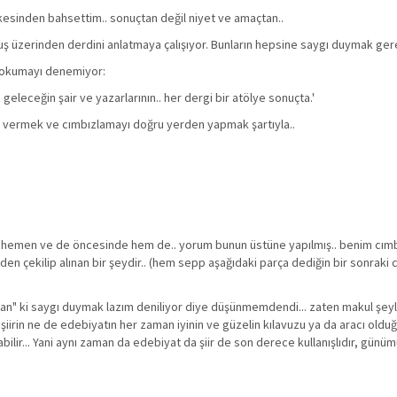
 ilkesinden bahsettim.. sonuçtan değil niyet ve amaçtan..
uruş üzerinden derdini anlatmaya çalışıyor. Bunların hepsine saygı duymak gere
r okumayı denemiyor:
geleceğin şair ve yazarlarının.. her dergi bir atölye sonuçta.'
nı vermek ve cımbızlamayı doğru yerden yapmak şartıyla..
fada hemen ve de öncesinde hem de.. yorum bunun üstüne yapılmış.. benim cı
n çekilip alınan bir şeydir.. (hem sepp aşağıdaki parça dediğin bir sonraki 
an" ki saygı duymak lazım deniliyor diye düşünmemdendi... zaten makul şey
 şiirin ne de edebiyatın her zaman iyinin ve güzelin kılavuzu ya da aracı oldu
labilir... Yani aynı zaman da edebiyat da şiir de son derece kullanışlıdır, gün