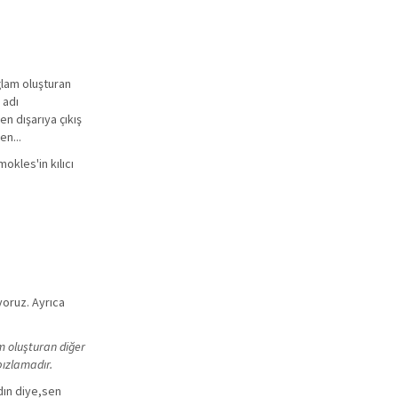
ğlam oluşturan
 adı
n dışarıya çıkış
en...
mokles'in kılıcı
oruz. Ayrıca
m oluşturan diğer
bızlamadır.
dın diye,sen