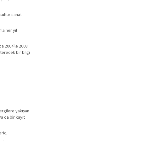
kültür sanat
la her yıl
 da 2004'le 2008
terecek bir bilgi
dergilere yakışan
a da bir kayıt
riç.