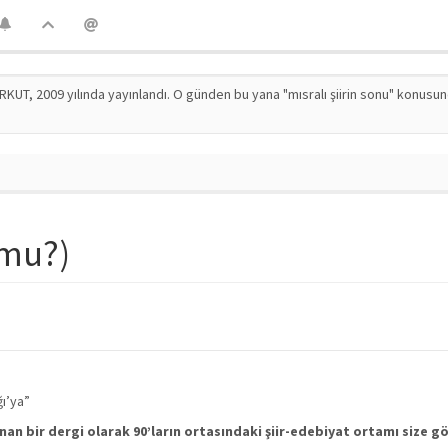
RKUT, 2009 yılında yayınlandı. O günden bu yana "mısralı şiirin sonu" konusu
 mu?)
ğı’ya”
anan bir dergi olarak 90’ların ortasındaki şiir-edebiyat ortamı size gö