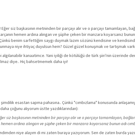
! Eğer siz başkasının metninden bir parçayı alır ve o parçayı tamamlayan, ba
z parçanın hemen ardına alıngan ve şüphe çeken bir manzara koyarsanız bunun
 Çünkü benim sarfettiğim saygı duymak lazım sözünü kendisine ve kendisinde
bulunmaya niye ihtiyaç duyulsun hem? Güzel güzel konuşmak ve tartışmak vark
 algılanabilir kanaatimce. Yani iyiliği de kötülüğü de türk şiiri'nin üzerinde de
olmaz diye.. Hiç bahsetmemek daha iyi!
m şimdilik esastan sapma pahasına.. Çünkü "cımbızlama" konusunda anlaşamıy
 daha çoğunu alıyorum üstte yazdıklarından):
 Eğer siz başkasının metninden bir parçayı alır ve o parçayı tamamlayan, bağla
nın hemen ardına alıngan ve şüphe çeken bir manzara koyarsanız bunun adı cım
dimden niye alayım di mi zaten buraya yazıyorum. Sen de zaten burda yaz