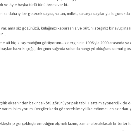
ok ve öyle başka türlü türlü örnek var ki...
ıza daha iyi bir gelecek sayısı, vatan, millet, sakarya sayılarıyla logonuzda 
 var. ama siz gözünüzü, kulağınızı kaparsanız ve bütün isteğiniz bir avuç insan
n...
e ait hiç iz taşımadığını görüyorum... x dergisinin 1996'yla 2000 arasında ya
 baştan hazır ki çoğu, derginin sağında solunda hangi yıl olduğunu somut gös
satçılık ekseninden bakınca kötü görünüyor pek tabii. Hatta misyonercilik de 
 var mı bilmiyorum. Dergiler katkı gösterebilmeyi ilke edinmeli en azından. y
ekleştirip gerçekleştiremediğini ölçmek lazım, zamana bırakılacak kriterler ha