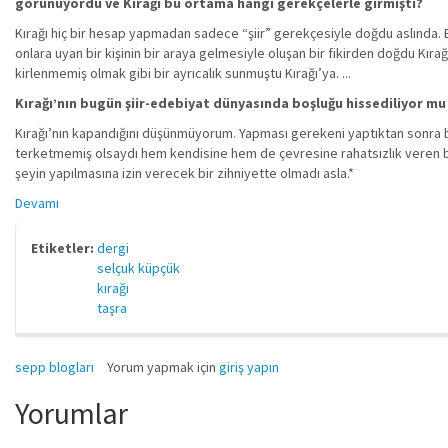
görünüyordu ve Kırağı bu ortama hangi gerekçelerle girmişti?
Kırağı hiç bir hesap yapmadan sadece “şiir” gerekçesiyle doğdu aslında. Bir 
onlara uyan bir kişinin bir araya gelmesiyle oluşan bir fikirden doğdu Kırağ
kirlenmemiş olmak gibi bir ayrıcalık sunmuştu Kırağı’ya. ...
Kırağı’nın bugün şiir-edebiyat dünyasında boşluğu hissediliyor mu
Kırağı’nın kapandığını düşünmüyorum. Yapması gerekeni yaptıktan sonra b
terketmemiş olsaydı hem kendisine hem de çevresine rahatsızlık veren bi
şeyin yapılmasına izin verecek bir zihniyette olmadı asla.*
Devamı
Etiketler:
dergi
selçuk küpçük
kırağı
taşra
sepp blogları
Yorum yapmak için
giriş yapın
Yorumlar