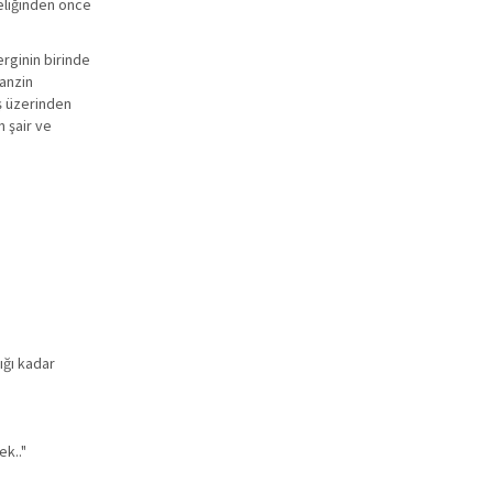
neliğinden önce
erginin birinde
fanzin
uş üzerinden
n şair ve
ığı kadar
ek.."