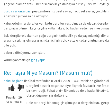
göçebe olamaz artık... kendisi olabilir ya da başka bir şey... vs. vs... öyle ç
burda var onlarcası
peygamberimiz özel sayısı, hac özel sayısı, çocuklarım
edebiyat şiir yazsa da olmuyor...
kabul edelim iyi dergiler var, kötü dergiler var.. olmasa da olacak dergiler
derginizin bilmem kaçıncı yılını kutlamaksa, bu kadarı yeter ise niye olması
Eski dergilere bakarken çoğu derginin tarihsellik ya da yayımlandığı dönem
arasında çıkmış olması arasında hiç fark yok. Hatta o kadar unutulmaya da
bile yok...
ezbere dönüyoruz: zor işler..
Yorum yapmak için
giriş yapın
Re: Taşra Niye Masum? (Masum mu?)
Kalıcı bağlantı
üstübal
tarafından 8. Aralık 2009 - 14:51 tarihinde gönderildi
Dergileri başarılı-başarısız diye ölçmek faydacılık ve fır
Çok iyi!
O
bir tavır değil. Fakat bizim lükemizde de o kadar lüksümüz
kadar
olarak düşmeyi şiir defterine.
iyi
Puanlar:
10
değil!
‘yukarı’ dedin
Hele bir dergi bir amaç için çıkmışsa o derginin bunu gerç