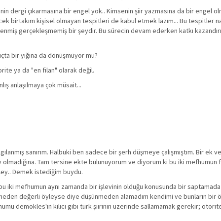
in dergi çıkarmasına bir engel yok.. Kimsenin şiir yazmasına da bir engel ol
ek birtakım kişisel olmayan tespitleri de kabul etmek lazım... Bu tespitler na
lenmiş gerçekleşmemiş bir şeydir. Bu sürecin devam ederken katkı kazandır
sonuçta bir yığına da dönüşmüyor mu?
ite ya da "en filan" olarak değil.
lış anlaşılmaya çok müsait...
gılanmış sanırım. Halbuki ben sadece bir şerh düşmeye çalışmıştım. Bir ek ve
şey olmadığına. Tam tersine ekte bulunuyorum ve diyorum ki bu iki mefhumun f
 şey.. Demek istediğim buydu.
u iki mefhumun aynı zamanda bir işlevinin olduğu konusunda bir saptamada
 neden değerli öyleyse diye düşünmeden alamadım kendimi ve bunların bir 
umu demokles'in kılıcı gibi türk şiirinin üzerinde sallamamak gerekir; otori