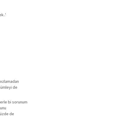
k..'
mbızlamadan
cümleyi de
lerle bi sorunum
ğunu
ümüzde de