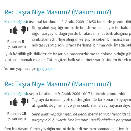
Re: Taşra Niye Masum? (Masum mu?)
Kalıcı bağlantı
üstübal
tarafından 8. Aralık 2009 - 18:50 tarihinde gönderildi
Sepp alıntı yaptığı metni de kendi metni sanıyor herhalde
Çok iyi!
O
diğer parçayı olduğu yerde bırakırsanız, üstelik aldığını
kadar
cımbızlamadır. Niye alıngan ve şüphe çeken bir manzara?
iyi
Puanlar:
5
noktası yaptığı için. Orada herhangi bir ima yok. İmada 
değil!
‘yukarı’ dedin
İyilik-kötülük gibi ikilikler de başarı ve başarısızlık meselesinde olduğu gibi
gibi sallamamak evladır. Zaten güzel halk sözlerimiz var: kötüden örnek 
Yorum yapmak için
giriş yapın
Re: Taşra Niye Masum? (Masum mu?)
Kalıcı bağlantı
sepp
tarafından 9. Aralık 2009 - 0:17 tarihinde gönderildi
Taşrayı da masumiyeti de dergileri de bir kenara koyayı
Çok iyi!
O
alınganlık değil ama (ve yine cımbızlama saymayasın diye
kadar
iyi
Puanlar:
15
Sepp alıntı yaptığı metni de kendi metni sanıyor herhalde!
değil!
‘yukarı’ dedin
parçayı olduğu yerde bırakırsanız, üstelik aldığınız parça
Ben burdayım. Senin yazdığın metni de kendi metnim sanmadım. (Hem ken