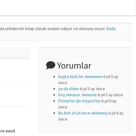
nda ürkülen bir kitap olarak endam ediyor ve okurunu arıyor.
Dada
Yorumlar
başka türlü bir denemee
6 yıl 5 ay
önce
ya da oldun
6 yıl 5 ay önce
boş olmasın. deneme
6 yıl 5 ay önce
Posta'nın Şiir Köşesi'nin
6 yıl 6 ay
önce
Bu ileti 10 yıl önce eklenmiş
6 yıl 6 ay
önce
re nasıl