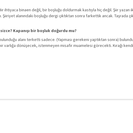
ihtiyaca binaen değil, bir boşluğu doldurmak kastıyla hiç değil. Şiir yazan iki
ı. Şiiriyet alanındaki boşluğu dergi çıktıktan sonra farkettik ancak. Taşrada ç
 sizce? Kapanışı bir boşluk doğurdu mu?
ulunduğu alanı terketti sadece. (Yapması gerekeni yaptıktan sonra) bulundu
r varlığa dönüşecek, istenmeyen misafir muamelesi görecekti. Kırağı kendi