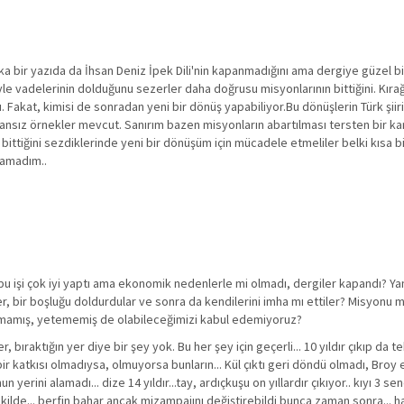
ka bir yazıda da İhsan Deniz İpek Dili'nin kapanmadığını ama dergiye güzel bi
e vadelerinin dolduğunu sezerler daha doğrusu misyonlarının bittiğini. Kırağı'
u. Fakat, kimisi de sonradan yeni bir dönüş yapabiliyor.Bu dönüşlerin Türk şiiri
i cansız örnekler mevcut. Sanırım bazen misyonların abartılması tersten bir k
 bittiğini sezdiklerinde yeni bir dönüşüm için mücadele etmeliler belki kısa b
yamadım..
 bu işi çok iyi yaptı ama ekonomik nedenlerle mi olmadı, dergiler kapandı? Yan
ler, bir boşluğu doldurdular ve sonra da kendilerini imha mı ettiler? Misyonu 
amamış, yetememiş de olabileceğimizi kabul edemiyoruz?
ıraktığın yer diye bir şey yok. Bu her şey için geçerli... 10 yıldır çıkıp da tek
bir katkısı olmadıysa, olmuyorsa bunların... Kül çıktı geri döndü olmadı, Broy
 yerini alamadı... dize 14 yıldır...tay, ardıçkuşu on yıllardır çıkıyor.. kıyı 3 s
şekilde... berfin bahar ancak mizampajını değiştirebildi bunca zaman sonra... h