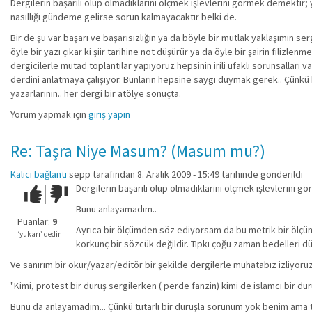
Dergilerin başarılı olup olmadıklarını ölçmek işlevlerini görmek demektir; 
nasıllığı gündeme gelirse sorun kalmayacaktır belki de.
Bir de şu var başarı ve başarısızlığın ya da böyle bir mutlak yaklaşımın s
öyle bir yazı çıkar ki şiir tarihine not düşürür ya da öyle bir şairin filiz
dergicilerle mutad toplantılar yapıyoruz hepsinin irili ufaklı sorunsalları 
derdini anlatmaya çalışıyor. Bunların hepsine saygı duymak gerek.. Çünkü b
yazarlarının.. her dergi bir atölye sonuçta.
Yorum yapmak için
giriş yapın
Re: Taşra Niye Masum? (Masum mu?)
Kalıcı bağlantı
sepp
tarafından 8. Aralık 2009 - 15:49 tarihinde gönderildi
Dergilerin başarılı olup olmadıklarını ölçmek işlevlerini 
Çok iyi!
O
kadar
Bunu anlayamadım..
iyi
Puanlar:
9
Ayrıca bir ölçümden söz ediyorsam da bu metrik bir ölçüm de
değil!
‘yukarı’ dedin
korkunç bir sözcük değildir. Tıpkı çoğu zaman bedelleri dü
Ve sanırım bir okur/yazar/editör bir şekilde dergilerle muhatabız izliyor
"Kimi, protest bir duruş sergilerken ( perde fanzin) kimi de islamcı bir d
Bunu da anlayamadım... Çünkü tutarlı bir duruşla sorunum yok benim ama tu