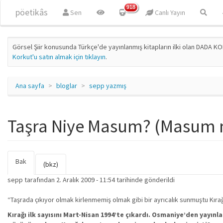
Ana içeriğe atla
918
pöetikâs
Sen
Canlı Yayın
Görsel Şiir konusunda Türkçe'de yayınlanmış kitapların ilki olan DADA KO
Korkut'u satın almak için tıklayın
.
Ana sayfa
bloglar
sepp yazmış
Taşra Niye Masum? (Masum
Bak
(etkin
Birincil sekmeler
(bkz)
sekme)
sepp
tarafından 2. Aralık 2009 - 11:54 tarihinde gönderildi
“Taşrada çıkıyor olmak kirlenmemiş olmak gibi bir ayrıcalık sunmuştu Kıra
Kırağı ilk sayısını Mart-Nisan 1994’te çıkardı. Osmaniye’den yayınl