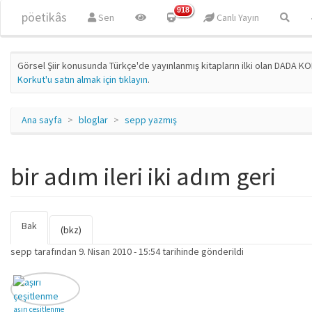
Ana içeriğe atla
918
pöetikâs
Sen
Canlı Yayın
Görsel Şiir konusunda Türkçe'de yayınlanmış kitapların ilki olan DADA KO
Korkut'u satın almak için tıklayın
.
Ana sayfa
bloglar
sepp yazmış
bir adım ileri iki adım geri
Bak
(etkin
Birincil sekmeler
(bkz)
sekme)
sepp
tarafından 9. Nisan 2010 - 15:54 tarihinde gönderildi
aşırı çeşitlenme