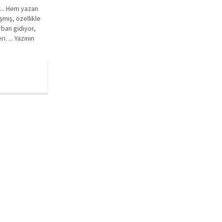
r... Hem yazan
şmış, özellikle
ban gidiyor,
. ... Yazının