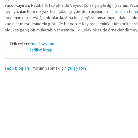
Yücel Kayıran, Radikal Kitap eki'nde Veysel Çolak şiiriyle ilgili yazmış. Y
hem yazılan hem de yazdıran (olası şey,neden) açısından... ...
yazının tama
söylemin direkleştiği noktalarda. Ama bu içeriği yumuşatmıyor. Haksız o
kadınlar meselesindeki gibi... Ve bir yerde Kayıran, Lenin'e atıfta bulunarak V. 
oldukça geniş bir muhatabı var aslında... V. Çolak biraz da örneklendirmeye 
Etiketler:
Yücel Kayıran
radikal kitap
sepp blogları
Yorum yapmak için
giriş yapın