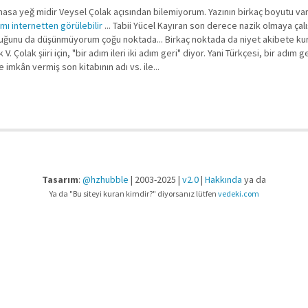
azmasa yeğ midir Veysel Çolak açısından bilemiyorum. Yazının birkaç boyutu va
mı internetten görülebilir
... Tabii Yücel Kayıran son derece nazik olmaya çalı
lduğunu da düşünmüyorum çoğu noktada... Birkaç noktada da niyet akibete kur
Çolak şiiri için, "bir adım ileri iki adım geri" diyor. Yani Türkçesi, bir adım geri
imkân vermiş son kitabının adı vs. ile...
Tasarım
:
@hzhubble
| 2003-2025 |
v2.0
|
Hakkında
ya da
Ya da "Bu siteyi kuran kimdir?" diyorsanız lütfen
vedeki.com