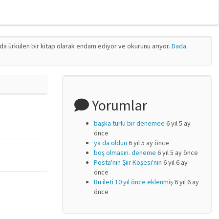
nda ürkülen bir kitap olarak endam ediyor ve okurunu arıyor.
Dada
Yorumlar
başka türlü bir denemee
6 yıl 5 ay
önce
ya da oldun
6 yıl 5 ay önce
boş olmasın. deneme
6 yıl 5 ay önce
Posta'nın Şiir Köşesi'nin
6 yıl 6 ay
önce
Bu ileti 10 yıl önce eklenmiş
6 yıl 6 ay
önce