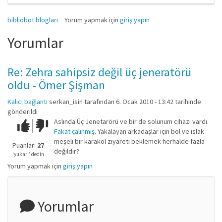
bibliobot blogları
Yorum yapmak için
giriş yapın
Yorumlar
Re: Zehra sahipsiz değil üç jeneratörü
oldu - Ömer Şişman
Kalıcı bağlantı
serkan_isin
tarafından 6. Ocak 2010 - 13:42 tarihinde
gönderildi
Aslında Üç Jenetarörü ve bir de solunum cihazı vardı.
Çok iyi!
O
Fakat çalınmış
. Yakalayan arkadaşlar için bol ve ıslak
kadar
meşeli bir karakol ziyareti beklemek herhalde fazla
iyi
Puanlar:
27
değildir?
değil!
‘yukarı’ dedin
Yorum yapmak için
giriş yapın
Yorumlar