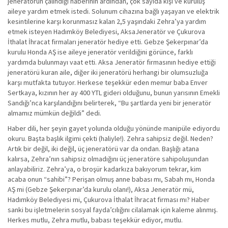
jeneratörün çalındığı haberinin ardından, çok sayıda kişi ve kuruluş
aileye yardım etmek istedi. Solunum cihazına bağlı yaşayan ve elektrik
kesintilerine karşı korunmasız kalan 2,5 yaşındaki Zehra’ya yardım
etmek isteyen Hadımköy Belediyesi, AksaJeneratör ve Çukurova
İthalat İhracat firmaları jeneratör hediye etti. Gebze Şekerpınar’da
kurulu Honda AŞ ise aileye jeneratör verildiğini görünce, farklı
yardımda bulunmayı vaat etti. Aksa Jeneratör firmasının hediye ettiği
jeneratörü kuran aile, diğer iki jeneratörü herhangi bir olumsuzluğa
karşı mutfakta tutuyor. Herkese teşekkür eden memur baba Enver
Sertkaya, kızının her ay 400 YTL gideri olduğunu, bunun yarısının Emekli
Sandığı’nca karşılandığını belirterek, “Bu şartlarda yeni bir jeneratör
almamız mümkün değildi” dedi.
Haber dili, her şeyin gayet yolunda olduğu yönünde manipüle ediyordu
okuru. Başta başlık ilgimi çekti (haliyle!). Zehra sahipsiz değil. Neden?
Artık bir değil, iki değil, üç jeneratörü var da ondan. Başlığı atana
kalırsa, Zehra’nın sahipsiz olmadığını üç jeneratöre sahipoluşundan
anlayabiliriz. Zehra’ya, o broşür kadarkıza bakıyorum tekrar, kim
acaba onun “sahibi”? Perişan olmuş anne babası mı, Sabah mı, Honda
AŞ mi (Gebze Şekerpınar’da kurulu olanı!), Aksa Jeneratör mü,
Hadımköy Belediyesi mi, Çukurova İthalat İhracat firması mı? Haber
sanki bu işletmelerin sosyal fayda’cılığını cilalamak için kaleme alınmış.
Herkes mutlu, Zehra mutlu, babası teşekkür ediyor, mutlu.