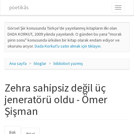
Ana içeriğe atla
pöetikâs
Toggle
navigati
Görsel Şiir konusunda Türkçe'de yayınlanmış kitapların ilki olan
DADA KORKUT, 2009 yılında yayınlandı. O günden bu yana "mısralı
şiirin sonu" konusunda ürkülen bir kitap olarak endam ediyor ve
okurunu arıyor.
Dada Korkut'u satın almak için tıklayın
.
Ana sayfa
bloglar
bibliobot yazmış
Zehra sahipsiz değil üç
jeneratörü oldu - Ömer
Şişman
Bak
(etkin