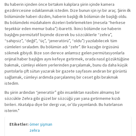
Bu haberin içinden önce birtakım kalıplara şiirin içinde kamera
gezdirircesine odaklanmak istedim. Dize bunun için iyi bir araç. Şiirin ilk
bölümünde haberi dizdim, haberin başlığı ilk bölümün de başlığı oldu.
Bu bölümdeki müdahalem dizeleri belirlemekten (mesela “herkese
teşekkür eden memur baba”) ibaretti. İkinci bölümde ise haberin
başlığını permütatif biçimde dizerek bu sözcüklerle “zehra”,
“sahipsiz”, “değil”, “üç”, “jeneratörü”, “oldu”) yazılabilecek tüm
cümleleri sıraladım. Bu bölümün adı “zehr”. Bir kazağın örgüsünü
sökmek gibiydi. Bize son derece anlamsız gelen permütasyonlarla
orijinal haber başlığını aynı kefeye getirmek, orada nasıl gözüktüğüne
bakmak, cümleyi eklem yerlerinden parçalamak, bunu da daha küçük
puntolarla çift sütun yazarak bir gazete sayfasını andıran bir görüntü
sağlamak, cümleyi ardımda parçalanmış bir ceset gibi bırakmak
istedim.
Bu şiirin ardından “jeneratör” gibi insanlıktan nasibini almamış bir
sözcükle Zehra gibi güzel bir sözcüğü yan yana getirmeme kızdı
birileri. Akatalpa diye bir dergi var, or’da yayımlandı. Bu hatırlansın
isterim."
Etiketler:
ömer şişman
zehra