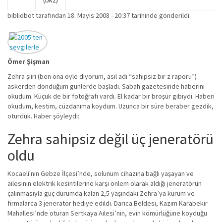
Birincil sekmeler
(bkz)
sekme)
bibliobot
tarafından 18. Mayıs 2008 - 20:37 tarihinde gönderildi
Ömer Şişman
Zehra şiiri (ben ona öyle diyorum, asıl adı “sahipsiz bir z raporu”)
askerden döndüğüm günlerde başladı. Sabah gazetesinde haberini
okudum. Küçük de bir fotoğrafı vardı. El kadar bir broşür gibiydi. Haberi
okudum, kestim, cüzdanıma koydum. Uzunca bir süre beraber gezdik,
oturduk. Haber şöyleydi:
Zehra sahipsiz değil üç jeneratörü
oldu
Kocaeli'nin Gebze İlçesi’nde, solunum cihazına bağlı yaşayan ve
ailesinin elektrik kesintilerine karşı önlem olarak aldığı jeneratörün
çalınmasıyla güç durumda kalan 2,5 yaşındaki Zehra’ya kurum ve
firmalarca 3 jeneratör hediye edildi. Darıca Beldesi, Kazım Karabekir
Mahallesi’nde oturan Sertkaya Ailesi’nin, evin kömürlüğüne koyduğu