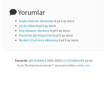
Yorumlar
başka türlü bir denemee
6 yıl 5 ay önce
ya da oldun
6 yıl 5 ay önce
boş olmasın. deneme
6 yıl 5 ay önce
Posta'nın Şiir Köşesi'nin
6 yıl 5 ay önce
Bu ileti 10 yıl önce eklenmiş
6 yıl 5 ay önce
Tasarım
:
@hzhubble
| 2003-2025 |
v2.0
|
Hakkında
ya da
Ya da "Bu siteyi kuran kimdir?" diyorsanız lütfen
vedeki.com