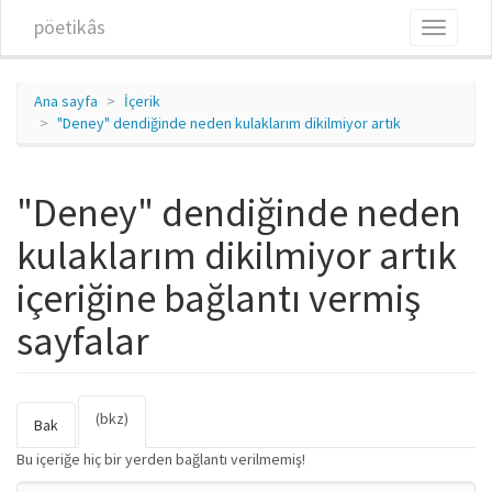
Ana içeriğe atla
pöetikâs
Toggle
navigati
Ana sayfa
İçerik
"Deney" dendiğinde neden kulaklarım dikilmiyor artık
"Deney" dendiğinde neden
kulaklarım dikilmiyor artık
içeriğine bağlantı vermiş
sayfalar
(bkz)
(etkin
Birincil sekmeler
Bak
sekme)
Bu içeriğe hiç bir yerden bağlantı verilmemiş!