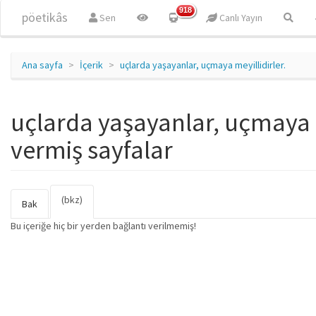
Ana içeriğe atla
918
pöetikâs
Sen
Canlı Yayın
Ana sayfa
İçerik
uçlarda yaşayanlar, uçmaya meyillidirler.
uçlarda yaşayanlar, uçmaya me
vermiş sayfalar
(bkz)
(etkin
Birincil sekmeler
Bak
sekme)
Bu içeriğe hiç bir yerden bağlantı verilmemiş!