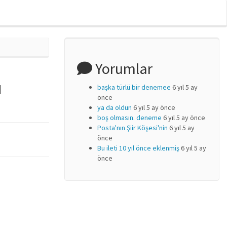
Yorumlar
ı
başka türlü bir denemee
6 yıl 5 ay
önce
ya da oldun
6 yıl 5 ay önce
boş olmasın. deneme
6 yıl 5 ay önce
Posta'nın Şiir Köşesi'nin
6 yıl 5 ay
önce
Bu ileti 10 yıl önce eklenmiş
6 yıl 5 ay
önce