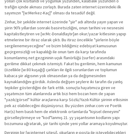
yolları çok kısıtlandı ve yoğunluk yüzünden, kalabalık yüzünden o
trafiğin içinde akması zorlaştı. Burada zaten internet üzerindeki ilk
sayımızın "[w:Merkez-Kaç]" olması da tesadüf değil.
Zinhar, bir şekilde internet üzerinde "şiir" adı altında yayın yapan ve
şiirin 90'lı yıllardan sonraki basiretsizliğini, onun tarihini ve nesnesini
kapitalistleştiren ve [w:Mc-Donaldlaştır]an okur/yazar kitlesinin yapıp
etmelerine bir itiraz olarak çıktı. Bu itiraz öncelikle "şiirlerin böyle
sergilenemeyeceğine" ve bizim bildiğimiz edebiyat kamusunun
geçirgensizliği ve kapalılığı ile onun tam da karşı tarafında
konumlanmış net gezgininin uçuk flanörlüğü (surfer) arasındaki
gerilime dikkat çekmek istemişti. Fakat bu gerilimin, hem kamunun
(özellikle [w:80 kuşağı]) çarkları ile ilgili sorunlardan ve toplumun
kabaca şiir algısının yok olmasından ya da değişmesinden
kaynaklandığını gördük. Aslında değişen şeylere iki tarafın da yanlış
tepkiler gösterdiğini de fark ettik. sonuçta hayatımıza giren ve
yaşatımızın tüm alanlarında artık bizi hem bozan hem de yapan
"yazılı/görsel" kültür araçlarına karşı Sözlü/Yazılı Kültür şiirinin etkisinin
pek az olabileceğini düşünüyoruz. Bu yüzden zinhar.com ve Poetik
Har(s) hem basılı hem de elektronik ortamlarda "kişisel deneyimi"
görselleştirmeye ve "kod"lanmış 21. yy yaşantısının kodlarını yapı
bozumuna uğratarak, şiir tarihi içinde yeni yollar aramaya koyulmuştur.
Derginin bir [w:internet sitesi], okurların e-posta ile isteyebilecekleri