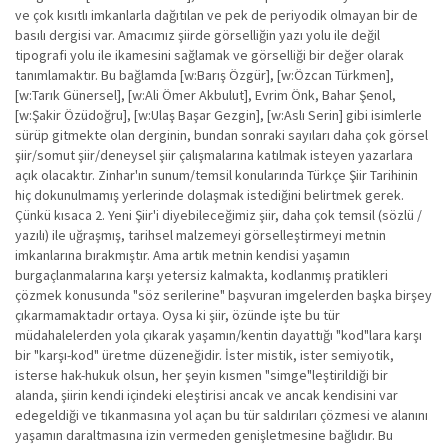
ve çok kısıtlı imkanlarla dağıtılan ve pek de periyodik olmayan bir de
basılı dergisi var. Amacımız şiirde görselliğin yazı yolu ile değil
tipografi yolu ile ikamesini sağlamak ve görselliği bir değer olarak
tanımlamaktır. Bu bağlamda [w:Barış Özgür], [w:Özcan Türkmen],
[w:Tarık Günersel], [w:Ali Ömer Akbulut], Evrim Önk, Bahar Şenol,
[w:Şakir Özüdoğru], [w:Ulaş Başar Gezgin], [w:Aslı Serin] gibi isimlerle
sürüp gitmekte olan derginin, bundan sonraki sayıları daha çok görsel
şiir/somut şiir/deneysel şiir çalışmalarına katılmak isteyen yazarlara
açık olacaktır. Zinhar'ın sunum/temsil konularında Türkçe Şiir Tarihinin
hiç dokunulmamış yerlerinde dolaşmak istediğini belirtmek gerek.
Çünkü kısaca 2. Yeni Şiir'i diyebileceğimiz şiir, daha çok temsil (sözlü /
yazılı) ile uğraşmış, tarihsel malzemeyi görselleştirmeyi metnin
imkanlarına bırakmıştır. Ama artık metnin kendisi yaşamın
burgaçlanmalarına karşı yetersiz kalmakta, kodlanmış pratikleri
çözmek konusunda "söz serilerine" başvuran imgelerden başka birşey
çıkarmamaktadır ortaya. Oysa ki şiir, özünde işte bu tür
müdahalelerden yola çıkarak yaşamın/kentin dayattığı "kod"lara karşı
bir "karşı-kod" üretme düzeneğidir. İster mistik, ister semiyotik,
isterse hak-hukuk olsun, her şeyin kısmen "simge"leştirildiği bir
alanda, şiirin kendi içindeki eleştirisi ancak ve ancak kendisini var
edegeldiği ve tıkanmasına yol açan bu tür saldırıları çözmesi ve alanını
yaşamın daraltmasına izin vermeden genişletmesine bağlıdır. Bu