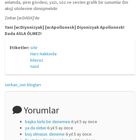
anlamda, şiirin gövdesi, yazı, söz ve sesten grafik bir sunumlar (bir
akış) silsilesine dönüşmelidir.
Zinhar [w:DADA]'dır.
Yani [w:Diyonizyak] [w:Apollonesk] Diyonizyak Apollonesk!
Dada ASLA ÖLMEZ!
Etiketler:
site
Hars Hakkında
kılavuz
nasıl
serkan_isin blogları
Yorumlar
başka türlü bir denemee
6 yıl 5 ay önce
ya da oldun
6 yıl 5 ay önce
boş olmasın. deneme
6 yıl 5 ay önce