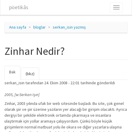
Ana içeriğe atla
pöetikâs
Toggle
navigati
Ana sayfa
bloglar
serkan_isin yazmış
Zinhar Nedir?
Bak
(etkin
Birincil sekmeler
(bkz)
sekme)
serkan_isin
tarafından 24. Ekim 2008 - 22:01 tarihinde gönderildi
2005, [w:Serkan Işın]
Zinhar, 2003 yılında ufak bir web sitesinde başladı. Bu site, çok genel
olarak şiir ve şiir üzerine yazıların yer alacağı bir girişim olacaktı. Ayrıca
dergiyi bir şekilde elektronik ortamda çıkarmaya ve insanlara
ulaştırmak için yollar aramaya çalışıyordum. Çünkü böyle küçük
girişimlerin normal matbuat yolu ile okura ve diğer yazarlara ulaşma