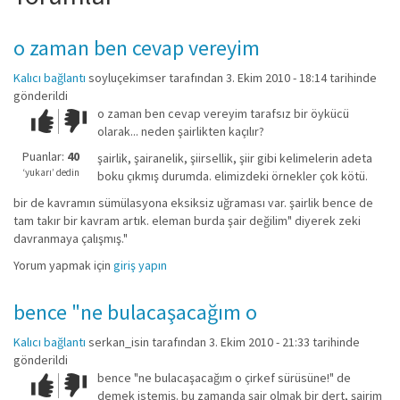
o zaman ben cevap vereyim
Kalıcı bağlantı
soyluçekimser
tarafından 3. Ekim 2010 - 18:14 tarihinde
gönderildi
o zaman ben cevap vereyim tarafsız bir öykücü
Çok iyi!
O
olarak... neden şairlikten kaçılır?
kadar
iyi
Puanlar:
40
şairlik, şairanelik, şiirsellik, şiir gibi kelimelerin adeta
değil!
‘yukarı’ dedin
boku çıkmış durumda. elimizdeki örnekler çok kötü.
bir de kavramın sümülasyona eksiksiz uğraması var. şairlik bence de
tam takır bir kavram artık. eleman burda şair değilim" diyerek zeki
davranmaya çalışmış."
Yorum yapmak için
giriş yapın
bence "ne bulacaşacağım o
Kalıcı bağlantı
serkan_isin
tarafından 3. Ekim 2010 - 21:33 tarihinde
gönderildi
bence "ne bulacaşacağım o çirkef sürüsüne!" de
Çok iyi!
O
demek istemiş. bu zamanda şair olmak bir dert, şairim