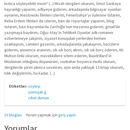
hızlıca söyleyebilir misin? (...) Mizah dergileri okurum, Umut Sarıkaya
hayranlığı yaparım, adliyeye giderim, arkadaşımla bilgisayar oyunları
oynarım, Kieslowski filmleri izlerim, Fenerbahçe’yi öylesine tutarım,
Reha Erdem filmleri de izlerim, ben de röportajlar yaparım, blog
tutarım, bazı bayramlarda Zarifoğlu’nun mezarına giderim, gmail’de
yazışmaya bayılırım, Oğuz Atay’ın Tehlikeli Oyunlar adlı romanını
ezberlemeye çalışırım, siyaset konuşulan yerlerden hemen
uzaklaşırım, camileri gezerim, arkadaşlarımla şakalaşırım, hacizlere
giderim, annemce aranırım, sık sık borç alırım, sık sık borç öderim, Ah
Muhsin Ünlü okurum, müvekkillere sitem ederim, Baudrillard’ın
Müslüman olduğunu düşünürüm, sonbahar boyunca mutlu olurum,
dergilerde şiirim çıkınca sevinirim, aynı anda yaklaşık 13 kitap okurum,
kılık değiştiririm, bu kadar. (...)
Etiketler:
söyleşi
yumuşak g
cihat duman
St blogları
Yorum yapmak için
giriş yapın
Yorumlar