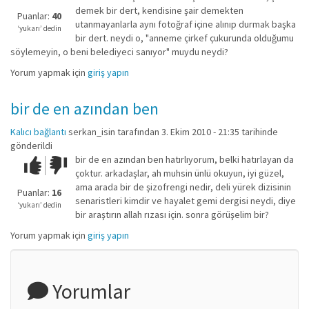
kadar
demek bir dert, kendisine şair demekten
iyi
Puanlar:
40
utanmayanlarla aynı fotoğraf içine alınıp durmak başka
değil!
‘yukarı’ dedin
bir dert. neydi o, "anneme çirkef çukurunda olduğumu
söylemeyin, o beni belediyeci sanıyor" muydu neydi?
Yorum yapmak için
giriş yapın
bir de en azından ben
Kalıcı bağlantı
serkan_isin
tarafından 3. Ekim 2010 - 21:35 tarihinde
gönderildi
bir de en azından ben hatırlıyorum, belki hatırlayan da
Çok iyi!
O
çoktur. arkadaşlar, ah muhsin ünlü okuyun, iyi güzel,
kadar
ama arada bir de şizofrengi nedir, deli yürek dizisinin
iyi
Puanlar:
16
senaristleri kimdir ve hayalet gemi dergisi neydi, diye
değil!
‘yukarı’ dedin
bir araştırın allah rızası için. sonra görüşelim bir?
Yorum yapmak için
giriş yapın
Yorumlar