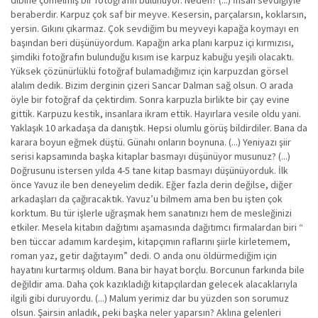
dibine çömelmiş bir fotoğrafın bulunuyor. Neden? (...) İnsan sevdiğiyle
beraberdir. Karpuz çok saf bir meyve. Kesersin, parçalarsın, koklarsın,
yersin. Gıkını çıkarmaz. Çok sevdiğim bu meyveyi kapağa koymayı en
başından beri düşünüyordum. Kapağın arka planı karpuz içi kırmızısı,
şimdiki fotoğrafın bulunduğu kısım ise karpuz kabuğu yeşili olacaktı.
Yüksek çözünürlüklü fotoğraf bulamadığımız için karpuzdan görsel
alalım dedik. Bizim derginin çizeri Sancar Dalman sağ olsun. O arada
öyle bir fotoğraf da çektirdim. Sonra karpuzla birlikte bir çay evine
gittik. Karpuzu kestik, insanlara ikram ettik. Hayırlara vesile oldu yani.
Yaklaşık 10 arkadaşa da danıştık. Hepsi olumlu görüş bildirdiler. Bana da
karara boyun eğmek düştü. Günahı onların boynuna. (...) Yeniyazı şiir
serisi kapsamında başka kitaplar basmayı düşünüyor musunuz? (...)
Doğrusunu istersen yılda 4-5 tane kitap basmayı düşünüyorduk. İlk
önce Yavuz ile ben deneyelim dedik. Eğer fazla derin değilse, diğer
arkadaşları da çağıracaktık. Yavuz’u bilmem ama ben bu işten çok
korktum. Bu tür işlerle uğraşmak hem sanatınızı hem de mesleğinizi
etkiler. Mesela kitabın dağıtımı aşamasında dağıtımcı firmalardan biri “
ben tüccar adamım kardeşim, kitapçımın raflarını şiirle kirletemem,
roman yaz, getir dağıtayım” dedi. O anda onu öldürmediğim için
hayatını kurtarmış oldum. Bana bir hayat borçlu. Borcunun farkında bile
değildir ama. Daha çok kazıkladığı kitapçılardan gelecek alacaklarıyla
ilgili gibi duruyordu. (...) Malum yerimiz dar bu yüzden son sorumuz
olsun. Şairsin anladık, peki başka neler yaparsın? Aklına gelenleri