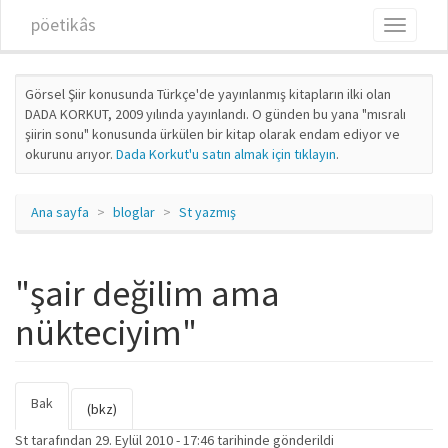
Ana içeriğe atla
pöetikâs
Toggle
navigati
Görsel Şiir konusunda Türkçe'de yayınlanmış kitapların ilki olan
DADA KORKUT, 2009 yılında yayınlandı. O günden bu yana "mısralı
şiirin sonu" konusunda ürkülen bir kitap olarak endam ediyor ve
okurunu arıyor.
Dada Korkut'u satın almak için tıklayın
.
Ana sayfa
bloglar
St yazmış
"şair değilim ama
nükteciyim"
Bak
(etkin
Birincil sekmeler
(bkz)
sekme)
St
tarafından 29. Eylül 2010 - 17:46 tarihinde gönderildi