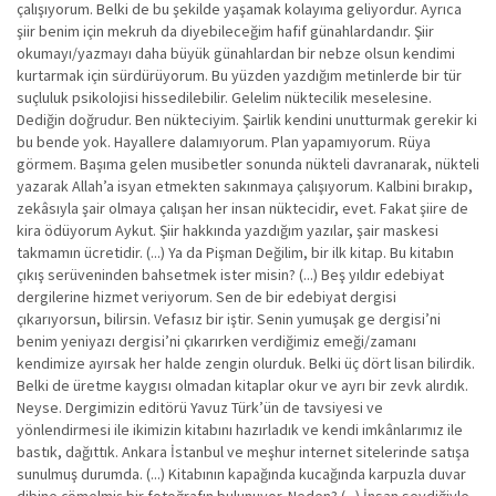
çalışıyorum. Belki de bu şekilde yaşamak kolayıma geliyordur. Ayrıca
şiir benim için mekruh da diyebileceğim hafif günahlardandır. Şiir
okumayı/yazmayı daha büyük günahlardan bir nebze olsun kendimi
kurtarmak için sürdürüyorum. Bu yüzden yazdığım metinlerde bir tür
suçluluk psikolojisi hissedilebilir. Gelelim nüktecilik meselesine.
Dediğin doğrudur. Ben nükteciyim. Şairlik kendini unutturmak gerekir ki
bu bende yok. Hayallere dalamıyorum. Plan yapamıyorum. Rüya
görmem. Başıma gelen musibetler sonunda nükteli davranarak, nükteli
yazarak Allah’a isyan etmekten sakınmaya çalışıyorum. Kalbini bırakıp,
zekâsıyla şair olmaya çalışan her insan nüktecidir, evet. Fakat şiire de
kira ödüyorum Aykut. Şiir hakkında yazdığım yazılar, şair maskesi
takmamın ücretidir. (...) Ya da Pişman Değilim, bir ilk kitap. Bu kitabın
çıkış serüveninden bahsetmek ister misin? (...) Beş yıldır edebiyat
dergilerine hizmet veriyorum. Sen de bir edebiyat dergisi
çıkarıyorsun, bilirsin. Vefasız bir iştir. Senin yumuşak ge dergisi’ni
benim yeniyazı dergisi’ni çıkarırken verdiğimiz emeği/zamanı
kendimize ayırsak her halde zengin olurduk. Belki üç dört lisan bilirdik.
Belki de üretme kaygısı olmadan kitaplar okur ve ayrı bir zevk alırdık.
Neyse. Dergimizin editörü Yavuz Türk’ün de tavsiyesi ve
yönlendirmesi ile ikimizin kitabını hazırladık ve kendi imkânlarımız ile
bastık, dağıttık. Ankara İstanbul ve meşhur internet sitelerinde satışa
sunulmuş durumda. (...) Kitabının kapağında kucağında karpuzla duvar