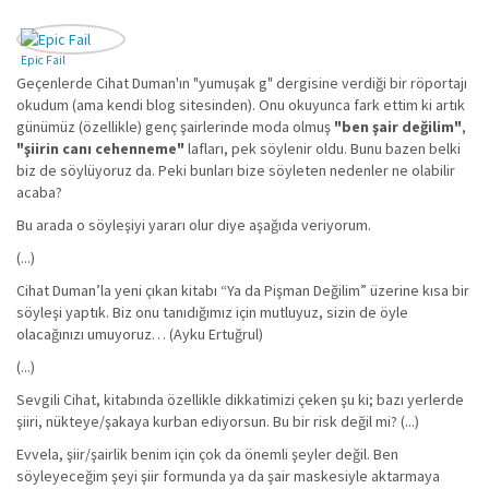
Epic Fail
Geçenlerde Cihat Duman'ın "yumuşak g" dergisine verdiği bir röportajı
okudum (ama kendi blog sitesinden). Onu okuyunca fark ettim ki artık
günümüz (özellikle) genç şairlerinde moda olmuş
"ben şair değilim"
,
"şiirin canı cehenneme"
lafları, pek söylenir oldu. Bunu bazen belki
biz de söylüyoruz da. Peki bunları bize söyleten nedenler ne olabilir
acaba?
Bu arada o söyleşiyi yararı olur diye aşağıda veriyorum.
(...)
Cihat Duman’la yeni çıkan kitabı “Ya da Pişman Değilim” üzerine kısa bir
söyleşi yaptık. Biz onu tanıdığımız için mutluyuz, sizin de öyle
olacağınızı umuyoruz… (Ayku Ertuğrul)
(...)
Sevgili Cihat, kitabında özellikle dikkatimizi çeken şu ki; bazı yerlerde
şiiri, nükteye/şakaya kurban ediyorsun. Bu bir risk değil mi? (...)
Evvela, şiir/şairlik benim için çok da önemli şeyler değil. Ben
söyleyeceğim şeyi şiir formunda ya da şair maskesiyle aktarmaya