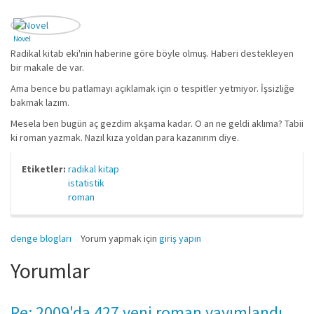
Novel
Radikal kitab eki'nin haberine göre böyle olmuş. Haberi destekleyen
bir makale de var.
Ama bence bu patlamayı açıklamak için o tespitler yetmiyor. İşsizliğe
bakmak lazım.
Mesela ben bugün aç gezdim akşama kadar. O an ne geldi aklıma? Tabii
ki roman yazmak. Nazıl kıza yoldan para kazanırım diye.
Etiketler:
radikal kitap
istatistik
roman
denge blogları
Yorum yapmak için
giriş yapın
Yorumlar
Re: 2009'da 427 yeni roman yayımlandı