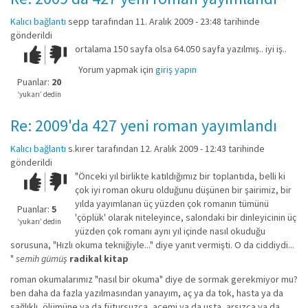
Kalıcı bağlantı
sepp
tarafından 11. Aralık 2009 - 23:48 tarihinde
gönderildi
ortalama 150 sayfa olsa 64.050 sayfa yazılmış.. iyi iş..
Çok iyi!
O
kadar
Yorum yapmak için
giriş yapın
iyi
Puanlar:
20
değil!
‘yukarı’ dedin
Re: 2009'da 427 yeni roman yayımlandı
Kalıcı bağlantı
s.kırer
tarafından 12. Aralık 2009 - 12:43 tarihinde
gönderildi
"Önceki yıl birlikte katıldığımız bir toplantıda, belli ki
Çok iyi!
O
çok iyi roman okuru olduğunu düşünen bir şairimiz, bir
kadar
yılda yayımlanan üç yüzden çok romanın tümünü
iyi
Puanlar:
5
'çöplük' olarak niteleyince, salondaki bir dinleyicinin üç
değil!
‘yukarı’ dedin
yüzden çok romanı aynı yıl içinde nasıl okuduğu
sorusuna, "Hızlı okuma tekniğiyle..." diye yanıt vermişti. O da ciddiydi...
"
semih gümüş
radikal kitap
roman okumalarımız "nasıl bir okuma" diye de sormak gerekmiyor mu?
ben daha da fazla yazılmasından yanayım, aç ya da tok, hasta ya da
sağlıklı, ölümüne ya da fütursuzca, acemi ya da usta, arsızca ya da