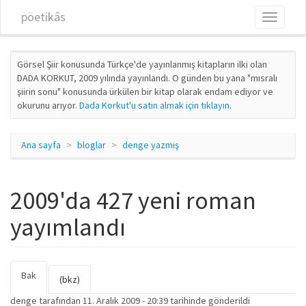
Ana içeriğe atla
pöetikâs
Toggle
navigati
Görsel Şiir konusunda Türkçe'de yayınlanmış kitapların ilki olan
DADA KORKUT, 2009 yılında yayınlandı. O günden bu yana "mısralı
şiirin sonu" konusunda ürkülen bir kitap olarak endam ediyor ve
okurunu arıyor.
Dada Korkut'u satın almak için tıklayın
.
Ana sayfa
bloglar
denge yazmış
2009'da 427 yeni roman
yayımlandı
Bak
(etkin
Birincil sekmeler
(bkz)
sekme)
denge
tarafından 11. Aralık 2009 - 20:39 tarihinde gönderildi