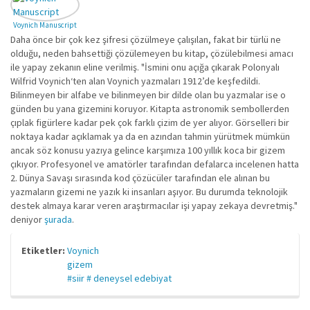
Voynich Manuscript
Daha önce bir çok kez şifresi çözülmeye çalışılan, fakat bir türlü ne
olduğu, neden bahsettiği çözülemeyen bu kitap, çözülebilmesi amacı
ile yapay zekanın eline verilmiş. "İsmini onu açığa çıkarak Polonyalı
Wilfrid Voynich‘ten alan Voynich yazmaları 1912’de keşfedildi.
Bilinmeyen bir alfabe ve bilinmeyen bir dilde olan bu yazmalar ise o
günden bu yana gizemini koruyor. Kitapta astronomik sembollerden
çıplak figürlere kadar pek çok farklı çizim de yer alıyor. Görselleri bir
noktaya kadar açıklamak ya da en azından tahmin yürütmek mümkün
ancak söz konusu yazıya gelince karşımıza 100 yıllık koca bir gizem
çıkıyor. Profesyonel ve amatörler tarafından defalarca incelenen hatta
2. Dünya Savaşı sırasında kod çözücüler tarafından ele alınan bu
yazmaların gizemi ne yazık ki insanları aşıyor. Bu durumda teknolojik
destek almaya karar veren araştırmacılar işi yapay zekaya devretmiş."
deniyor
şurada
.
Etiketler:
Voynich
gizem
#siir # deneysel edebiyat