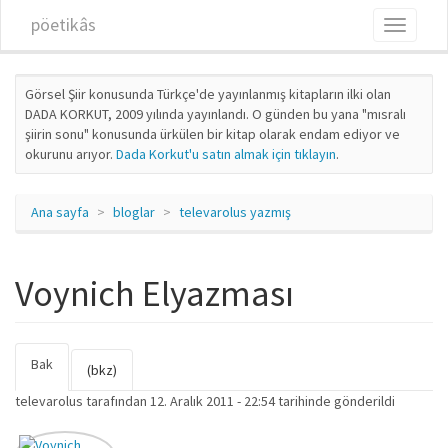
Ana içeriğe atla
pöetikâs
Toggle
navigati
Görsel Şiir konusunda Türkçe'de yayınlanmış kitapların ilki olan
DADA KORKUT, 2009 yılında yayınlandı. O günden bu yana "mısralı
şiirin sonu" konusunda ürkülen bir kitap olarak endam ediyor ve
okurunu arıyor.
Dada Korkut'u satın almak için tıklayın
.
Ana sayfa
bloglar
televarolus yazmış
Voynich Elyazması
Bak
(etkin
Birincil sekmeler
(bkz)
sekme)
televarolus
tarafından 12. Aralık 2011 - 22:54 tarihinde gönderildi