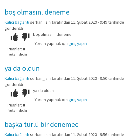
boş olmasın. deneme
Kalıcı bağlantı
serkan_isin
tarafından 11. Şubat 2020 - 9:49 tarihinde
gönderildi
boş olmasın. deneme
Çok iyi!
O
kadar
Yorum yapmak için
giriş yapın
iyi
Puanlar:
0
değil!
‘yukarı’ dedin
ya da oldun
Kalıcı bağlantı
serkan_isin
tarafından 11. Şubat 2020 - 9:50 tarihinde
gönderildi
ya da oldun
Çok iyi!
O
kadar
Yorum yapmak için
giriş yapın
iyi
Puanlar:
0
değil!
‘yukarı’ dedin
başka türlü bir denemee
Kalıcı bağlantı
serkan_isin
tarafından 11. Şubat 2020 - 9:56 tarihinde