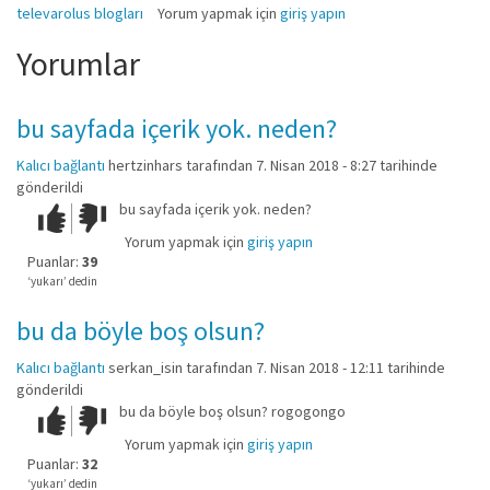
televarolus blogları
Yorum yapmak için
giriş yapın
Yorumlar
bu sayfada içerik yok. neden?
Kalıcı bağlantı
hertzinhars
tarafından 7. Nisan 2018 - 8:27 tarihinde
gönderildi
bu sayfada içerik yok. neden?
Çok iyi!
O
kadar
Yorum yapmak için
giriş yapın
iyi
Puanlar:
39
değil!
‘yukarı’ dedin
bu da böyle boş olsun?
Kalıcı bağlantı
serkan_isin
tarafından 7. Nisan 2018 - 12:11 tarihinde
gönderildi
bu da böyle boş olsun? rogogongo
Çok iyi!
O
kadar
Yorum yapmak için
giriş yapın
iyi
Puanlar:
32
değil!
‘yukarı’ dedin