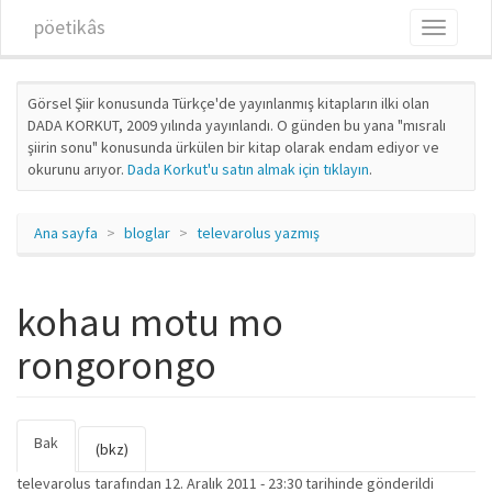
Ana içeriğe atla
pöetikâs
Toggle
navigati
Görsel Şiir konusunda Türkçe'de yayınlanmış kitapların ilki olan
DADA KORKUT, 2009 yılında yayınlandı. O günden bu yana "mısralı
şiirin sonu" konusunda ürkülen bir kitap olarak endam ediyor ve
okurunu arıyor.
Dada Korkut'u satın almak için tıklayın
.
Ana sayfa
bloglar
televarolus yazmış
kohau motu mo
rongorongo
Bak
(etkin
Birincil sekmeler
(bkz)
sekme)
televarolus
tarafından 12. Aralık 2011 - 23:30 tarihinde gönderildi