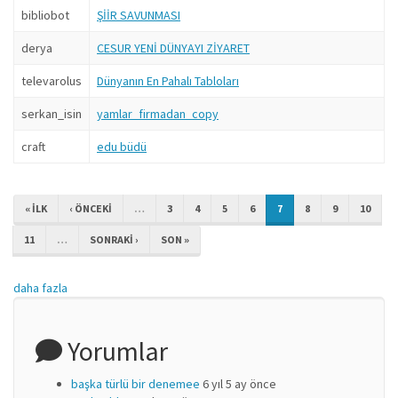
bibliobot
ŞİİR SAVUNMASI
derya
CESUR YENİ DÜNYAYI ZİYARET
televarolus
Dünyanın En Pahalı Tabloları
serkan_isin
yamlar_firmadan_copy
craft
edu büdü
« ILK
‹ ÖNCEKI
…
3
4
5
6
7
8
9
10
11
…
SONRAKI ›
SON »
daha fazla
Yorumlar
başka türlü bir denemee
6 yıl 5 ay önce