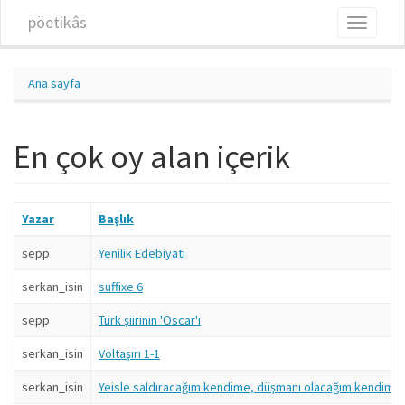
Ana içeriğe atla
pöetikâs
Toggle
navigati
Ana sayfa
En çok oy alan içerik
Yazar
Başlık
sepp
Yenilik Edebiyatı
serkan_isin
suffixe 6
sepp
Türk şiirinin 'Oscar'ı
serkan_isin
Voltaşırı 1-1
serkan_isin
Yeisle saldıracağım kendime, düşmanı olacağım kendimin