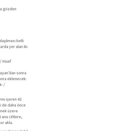
 bu gözden
laşılması belli
arda yer alan iki
 / muaf
alayan’dan sonra
sonra eklenecek:
: /
ını içeren 42
psi de daha önce
elmek üzere
t ana ciltlere,
yor akla.