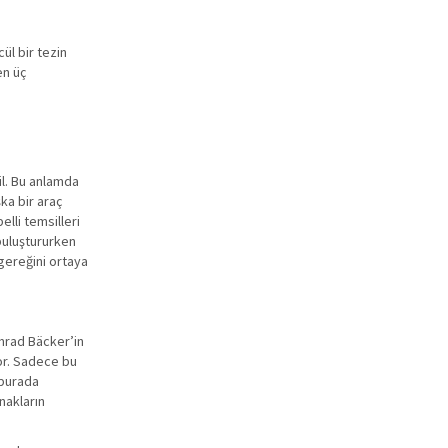
ül bir tezin
en üç
il. Bu anlamda
ka bir araç
lli temsilleri
 buluştururken
gereğini ortaya
imrad Bäcker’in
yor. Sadece bu
 burada
nakların