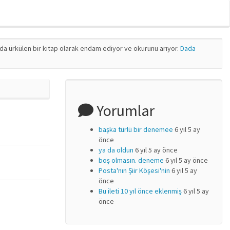
nda ürkülen bir kitap olarak endam ediyor ve okurunu arıyor.
Dada
Yorumlar
başka türlü bir denemee
6 yıl 5 ay
önce
ya da oldun
6 yıl 5 ay önce
boş olmasın. deneme
6 yıl 5 ay önce
Posta'nın Şiir Köşesi'nin
6 yıl 5 ay
önce
Bu ileti 10 yıl önce eklenmiş
6 yıl 5 ay
önce