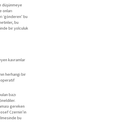
nde düşünmeye
e onları
eri ‘gönderen’ bu
metinler, bu
inde bir yolculuk
rleyen kavramlar
ının herhangi bir
 operatif
bulan bazı
öneldiler.
lmaması gereken
Josef Czernin’in
dilmesinde bu