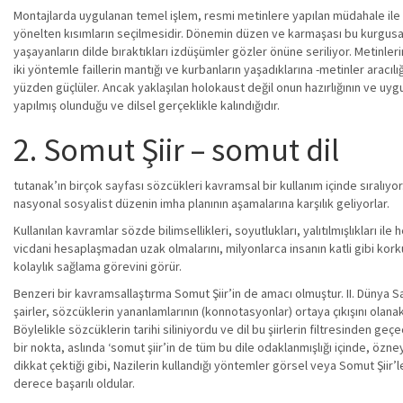
Montajlarda uygulanan temel işlem, resmi metinlere yapılan müdahale ile b
yönelten kısımların seçilmesidir. Dönemin düzen ve karmaşası bu kurgusal m
yaşayanların dilde bıraktıkları izdüşümler gözler önüne seriliyor. Metinleri
iki yöntemle faillerin mantığı ve kurbanların yaşadıklarına -metinler aracılı
yüzden güçlüler. Ancak yaklaşılan holokaust değil onun hazırlığının ve uyg
yapılmış olunduğu ve dilsel gerçeklikle kalındığıdır.
2. Somut Şiir – somut dil
tutanak’ın birçok sayfası sözcükleri kavramsal bir kullanım içinde sıralıyo
nasyonal sosyalist düzenin imha planının aşamalarına karşılık geliyorlar.
Kullanılan kavramlar sözde bilimsellikleri, soyutlukları, yalıtılmışlıkları ile
vicdani hesaplaşmadan uzak olmalarını, milyonlarca insanın katli gibi kork
kolaylık sağlama görevini görür.
Benzeri bir kavramsallaştırma Somut Şiir’in de amacı olmuştur. II. Dünya Sa
şairler, sözcüklerin yananlamlarının (konnotasyonlar) ortaya çıkışını olana
Böylelikle sözcüklerin tarihi siliniyordu ve dil bu şiirlerin filtresinden g
bir nokta, aslında ‘somut şiir’in de tüm bu dile odaklanmışlığı içinde, özn
dikkat çektiği gibi, Nazilerin kullandığı yöntemler görsel veya Somut Şiir
derece başarılı oldular.