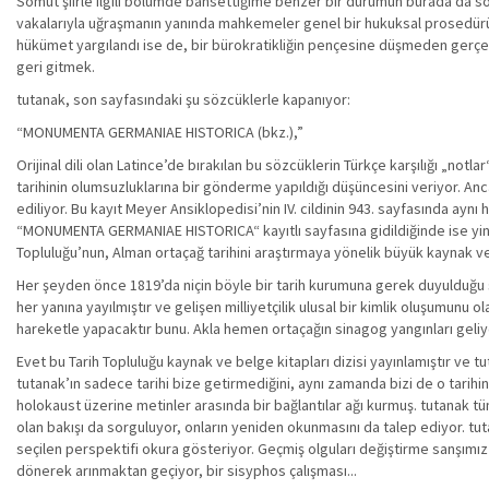
Somut şiirle ilgili bölümde bahsettiğime benzer bir durumun burada da sö
vakalarıyla uğraşmanın yanında mahkemeler genel bir hukuksal prosedürü
hükümet yargılandı ise de, bir bürokratikliğin pençesine düşmeden gerçe
geri gitmek.
tutanak, son sayfasındaki şu sözcüklerle kapanıyor:
“MONUMENTA GERMANIAE HISTORICA (bkz.),”
Orijinal dili olan Latince’de bırakılan bu sözcüklerin Türkçe karşılığı „notl
tarihinin olumsuzluklarına bir gönderme yapıldığı düşüncesini veriyor. Anca
ediliyor. Bu kayıt Meyer Ansiklopedisi’nin IV. cildinin 943. sayfasında ayn
“MONUMENTA GERMANIAE HISTORICA“ kayıtlı sayfasına gidildiğinde ise yine „
Topluluğu’nun, Alman ortaçağ tarihini araştırmaya yönelik büyük kaynak ve 
Her şeyden önce 1819’da niçin böyle bir tarih kurumuna gerek duyulduğu so
her yanına yayılmıştır ve gelişen milliyetçilik ulusal bir kimlik oluşumunu 
hareketle yapacaktır bunu. Akla hemen ortaçağın sinagog yangınları geliyo
Evet bu Tarih Topluluğu kaynak ve belge kitapları dizisi yayınlamıştır ve 
tutanak’ın sadece tarihi bize getirmediğini, aynı zamanda bizi de o tarihin
holokaust üzerine metinler arasında bir bağlantılar ağı kurmuş. tutanak 
olan bakışı da sorguluyor, onların yeniden okunmasını da talep ediyor. tutan
seçilen perspektifi okura gösteriyor. Geçmiş olguları değiştirme sanşımız 
dönerek arınmaktan geçiyor, bir sisyphos çalışması...