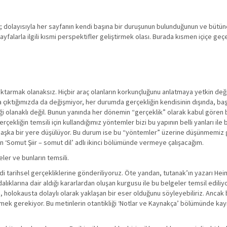
n; dolayısıyla her sayfanın kendi başına bir duruşunun bulunduğunun ve bütünc
sayfalarla ilgili kısmi perspektifler geliştirmek olası. Burada kısmen içiçe geç
ktarmak olanaksız. Hiçbir araç olanların korkunçluğunu anlatmaya yetkin değ
 çıktığımızda da değişmiyor, her durumda gerçekliğin kendisinin dışında, baş
eği olanaklı değil. Bunun yanında her dönemin “gerçeklik” olarak kabul gören be
ekliğin temsili için kullandığımız yöntemler bizi bu yapının belli yanları ile
n başka bir yere düşülüyor. Bu durum ise bu “yöntemler” üzerine düşünmemiz 
ın ‘Somut Şiir – somut dil’ adlı ikinci bölümünde vermeye çalışacağım.
eler ve bunların temsili.
 kendi tarihsel gerçekliklerine gönderiliyoruz. Öte yandan, tutanak’ın yazarı He
dalıklarına dair aldığı kararlardan oluşan kurgusu ile bu belgeler temsil edili
i, holokausta dolaylı olarak yaklaşan bir eser olduğunu söyleyebiliriz. Ancak
mek gerekiyor. Bu metinlerin otantikliği ‘Notlar ve Kaynakça’ bölümünde kay