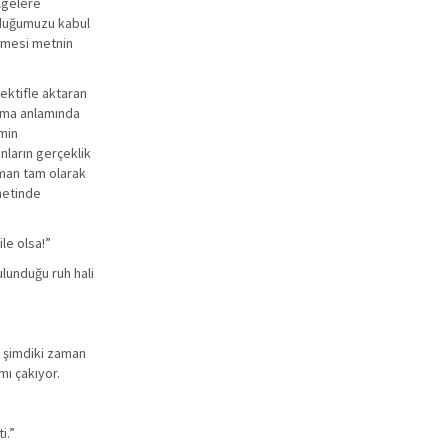
elgelere
olduğumuzu kabul
ilmesi metnin
pektifle aktaran
ıtma anlamında
emin
nların gerçeklik
aman tam olarak
 metinde
le olsa!”
ulunduğu ruh hali
i şimdiki zaman
mı çakıyor.
i.”