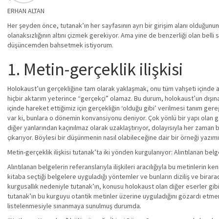
ERHAN ALTAN
Her şeyden önce, tutanak’ın her sayfasının ayrı bir girişim alanı olduğunu
olanaksızlığının altını çizmek gerekiyor. Ama yine de benzerliği olan belli 
düşüncemden bahsetmek istiyorum.
1. Metin-gerçeklik ilişkisi
Holokaust’un gerçekliğine tam olarak yaklaşmak, onu tüm vahşeti içinde a
hiçbir aktarım yeterince “gerçekçi” olamaz. Bu durum, holokaust’un dışına
içinde hareket ettiğimiz için gerçekliğin ‘olduğu gibi’ verilmesi tanım ger
var ki, bunlara o dönemin konvansiyonu deniyor. Çok yönlü bir yapı olan gerç
diğer yanlarından kaçınılmaz olarak uzaklaştırıyor, dolayısıyla her zama
çıkarıyor. Böylesi bir düşünmenin nasıl olabileceğine dair bir örneği yazım
Metin-gerçeklik ilişkisi tutanak’ta iki yönden kurgulanıyor: Alıntılanan belg
Alıntılanan belgelerin referanslarıyla ilişkileri aracılığıyla bu metinlerin
kitaba seçtiği belgelere uyguladığı yöntemler ve bunların diziliş ve birara
kurgusallık nedeniyle tutanak’ın, konusu holokaust olan diğer eserler gib
tutanak’ın bu kurguyu otantik metinler üzerine uyguladığını gözardı etme
listelenmesiyle sınanmaya sunulmuş durumda.