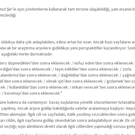
t Şiir’in aynı yöntemlerini kullanarak tam tersine ulaşabildiği, yani insanın
mizlediği.
 oldukça daha çok anlaşılabilen, etkisi artan bir eser. Ancak bazı sayfaların an
apılacak bir araştırma arşivlere gidildikçe yeni perspektifler kazandırıyor. Sonl
a aşağıdaki metin durmaktadır:
/ ters düşmedikleri’den sonra eklenecek: / nüfuz eden’den sonra eklenecek:
dığını’dan sonra eklenecek: / tayin edildiler’den sonra eklenecek: / zorla
ezalandırma’dan sonra eklenecek: / dağıtıldılar’dan sonra eklenecek: / yağm
ldi’den sonra eklenecek: / olmak için’den sonra eklenecek: / gizlemek’ten 
k: / kullanıldılar’dan sonra eklenecek: / imkan verecek’ten sonra eklenecek
: / korumayı’dan sonra eklenecek:”
ne bakınca da varılamıyor. Savaş suçlularına yönelik oturumlarının tutanaklar
lar yapılmış. Ancak arşive gidilip bakıldığında satırlar aralanmaya başlıyor: He
tten alınmışlar. İlgili cilt ve sayfadaki, italik yazılmış sözcüklerden sonra g
rı cildin, ilgili sayfasına gidilip okunduktan sonra anlaşılabiliyor ancak. Ek cil
seçtiği; niçin alıntılarını direkt olarak ilgili ciltlerden yapmadığı sorusu geli