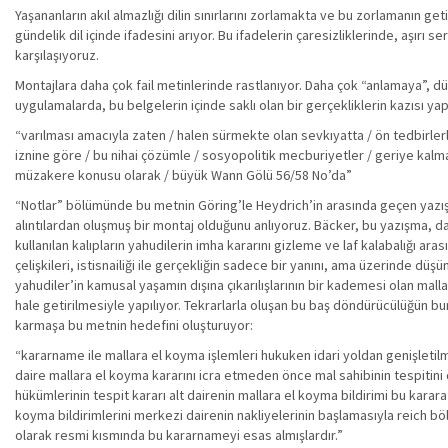
Yaşananların akıl almazlığı dilin sınırlarını zorlamakta ve bu zorlamanın g
gündelik dil içinde ifadesini arıyor. Bu ifadelerin çaresizliklerinde, aşırı se
karşılaşıyoruz.
Montajlara daha çok fail metinlerinde rastlanıyor. Daha çok “anlamaya”, d
uygulamalarda, bu belgelerin içinde saklı olan bir gerçekliklerin kazısı yap
“varılması amacıyla zaten / halen sürmekte olan sevkıyatta / ön tedbirlerle ilg
iznine göre / bu nihai çözümle / sosyopolitik mecburiyetler / geriye kalma
müzakere konusu olarak / büyük Wann Gölü 56/58 No’da”
“Notlar” bölümünde bu metnin Göring’le Heydrich’in arasında geçen yaz
alıntılardan oluşmuş bir montaj olduğunu anlıyoruz. Bäcker, bu yazışma,
kullanılan kalıpların yahudilerin imha kararını gizleme ve laf kalabalığı ara
çelişkileri, istisnailiği ile gerçekliğin sadece bir yanını, ama üzerinde d
yahudiler’in kamusal yaşamın dışına çıkarılışlarının bir kademesi olan mall
hale getirilmesiyle yapılıyor. Tekrarlarla oluşan bu baş döndürücülüğün 
karmaşa bu metnin hedefini oluşturuyor:
“kararname ile mallara el koyma işlemleri hukuken idari yoldan genişletilmi
daire mallara el koyma kararını icra etmeden önce mal sahibinin tespitini 
hükümlerinin tespit kararı alt dairenin mallara el koyma bildirimi bu karar
koyma bildirimlerini merkezi dairenin nakliyelerinin başlamasıyla reich bö
olarak resmi kısmında bu kararnameyi esas almışlardır.”