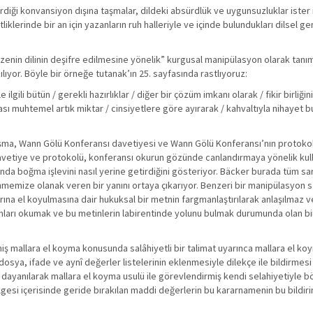
etirdiği konvansiyon dışına taşmalar, dildeki absürdlük ve uygunsuzluklar iste
rtliklerinde bir an için yazanların ruh halleriyle ve içinde bulundukları dilsel ge
üzenin dilinin deşifre edilmesine yönelik” kurgusal manipülasyon olarak tan
ılıyor. Böyle bir örneğe tutanak’ın 25. sayfasında rastlıyoruz:
ili bütün / gerekli hazırlıklar / diğer bir çözüm imkanı olarak / fikir birliğinin
sı muhtemel artık miktar / cinsiyetlere göre ayırarak / kahvaltıyla nihayet bu
ışma, Wann Gölü Konferansı davetiyesi ve Wann Gölü Konferansı’nın protoko
 davetiye ve protokolü, konferansı okurun gözünde canlandırmaya yönelik ku
sında boğma işlevini nasıl yerine getirdiğini gösteriyor. Bäcker burada tüm sarpl
üşünmemize olanak veren bir yanını ortaya çıkarıyor. Benzeri bir manipülasyon
arına el koyulmasına dair hukuksal bir metnin fargmanlaştırılarak anlaşılmaz 
bunları okumak ve bu metinlerin labirentinde yolunu bulmak durumunda olan bi
ş mallara el koyma konusunda salâhiyetli bir talimat uyarınca mallara el koyma
dosya, ifade ve aynî değerler listelerinin eklenmesiyle dilekçe ile bildirme
a dayanılarak mallara el koyma usulü ile görevlendirmiş kendi selahiyetiyle b
lgesi içerisinde geride bırakılan maddi değerlerin bu kararnamenin bu bildir