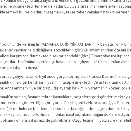
z konusu olduğunu düşünüyorum: Hukuk dili gözlem altına alınmaktadır. Savaş 
n içine düşmektedirler. Her ne kadar bu uluslararası mahkemelerle nasyonal
kleşemedi bu. Ve bu durumu aşmanın, teker teker vakaların hakkını vermenin
ar“ bölümünde verilmiştir: “ALMANYA TARİHİNİN ANITLARI”. İlk bakışta ironik bir
k arşiv kayıtlarına gidildiğinde sözcüklerin görünür anlamlarından ötesini içe
ı haliyle karşımızda durmaktadır. Tekrar sondaki “(bkz.),” ibaresine uyulup ans
notlar“ bölümünde verilen şu kayıtla karşılaşılıyor: “1819’da kurulan Alman
belge kitapları dizisi.”
rusu geliyor akla. Kırk yıl önce gerçekleşmiş olan Fransız Devrimi’nin dalga
olanaklı kılmak için kendi tarih yazımını talep etmektedir. Ve üstelik tam da A
r. Antisemitizmin ve bir grubu dışlayarak bir kimlik yaratmanın kökleri çok 
tutanak’ın son sayfasında tekrar kaynaklara, belgelere geri gönderilmekteyiz.
 metinlerine gönderdiğini görüyoruz. Bu çift yönlü vektör aracılığıyla Bäcker,
tüm diğer metinlerce belirlenen bir son nokta değil sadece, geri dönerek kay
ak kaynak metinlerle ilişkisini, onları nasıl biçimlendirdiğini deklare ediyor,
yok ama onlara bakışımızı değiştirebiliriz. Özgürleşmenin yolu sürekli metin