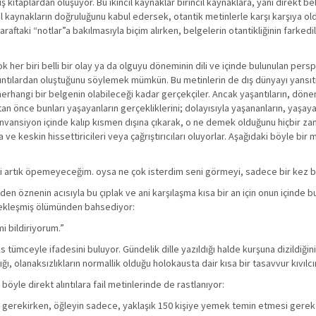
kitaplardan oluşuyor. Bu ikincil kaynaklar birincil kaynaklara, yani direkt b
incil kaynakların doğruluğunu kabul edersek, otantik metinlerle karşı karşıya 
ftaki “notlar”a bakılmasıyla biçim alırken, belgelerin otantikliğinin farked
 her biri belli bir olay ya da olguyu döneminin dili ve içinde bulunulan pers
t alıntılardan oluştuğunu söylemek mümkün. Bu metinlerin de dış dünyayı yans
herhangi bir belgenin olabileceği kadar gerçekçiler. Ancak yaşantıların, dön
tan önce bunları yaşayanların gerçekliklerini; dolayısıyla yaşananların, yaşaya
 konvansiyon içinde kalıp kısmen dışına çıkarak, o ne demek olduğunu hiçbir z
 keskin hissettiricileri veya çağrıştırıcıları oluyorlar. Aşağıdaki böyle bir
artık öpemeyeceğim. oysa ne çok isterdim seni görmeyi, sadece bir kez bi
n öznenin acısıyla bu çıplak ve ani karşılaşma kısa bir an için onun içinde b
rçekleşmiş ölümünden bahsediyor:
i bildiriyorum.”
tümceyle ifadesini buluyor. Gündelik dille yazıldığı halde kurşuna dizildiğin
ı, olanaksızlıkların normallik olduğu holokausta dair kısa bir tasavvur kıvılcı
öyle direkt alıntılara fail metinlerinde de rastlanıyor:
ası gerekirken, öğleyin sadece, yaklaşık 150 kişiye yemek temin etmesi gerekt