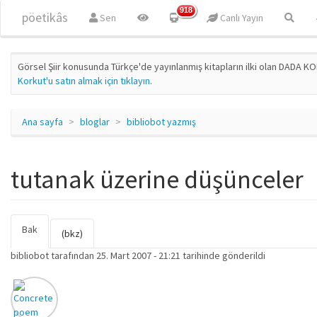
Ana içeriğe atla
918
pöetikâs
Sen
Canlı Yayın
Görsel Şiir konusunda Türkçe'de yayınlanmış kitapların ilki olan DADA KO
Korkut'u satın almak için tıklayın
.
Ana sayfa
bloglar
bibliobot yazmış
tutanak üzerine düşünceler
Bak
(etkin
Birincil sekmeler
(bkz)
sekme)
bibliobot
tarafından 25. Mart 2007 - 21:21 tarihinde gönderildi