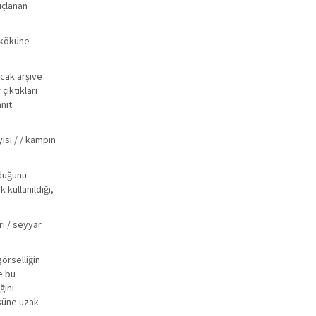
uçlanan
/ köküne
ncak arşive
çıktıkları
nıt
ısı / / kampın
lduğunu
 kullanıldığı,
rı / seyyar
örselliğin
e bu
ğını
üşüne uzak