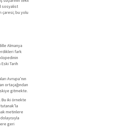
suçlarının tekil
 sosyalist
 çaresi; bu yolu
 dille Almanya
rdikleri fark
iklopedinin
 Eski Tarih
ları Avrupa’nın
lman ortaçağından
eskiye gitmekte.
 Bu iki örnekte
 tutanak’la
nak metinlere
 dolayısıyla
lere geri