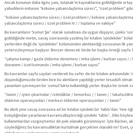
Ancak konunun daha ilginç yanı, tutanak’ın kaynaklarına gidildiğinde orta
yahudilerin imhasını “köküne yabancılaştırma süreci”, “özel problem” gibi
“köküne yabancılaştırma süreci / özel problem I / köküne yabancılaştırma 
yabancılaştırma süreci / özel problem IV / / toplama ve nakliye”
Bu kavramların ‘Somut Şiir’ olarak sunulması da uygun düşüyor, çünkü ‘som
gidildiğinde metin, savaş sonrasında yazılmış bir kitabın ‘içindekiler’ bölü
yerlerden değil de ‘içindekiler’ bölümünden alıntılandığı sorusunun ilk ya
yetersizleşmeye başlıyor. Benzer denecek türde bir başka örneği sayfa 
“çalışma kampı / gazla öldürme denemesi / imha işlemi / kurban sayısı / /
donanımı / özel komando / imha işlemi / kurban sayısı”
Bu kavramlar sayfa sayıları verilerek bu sefer de bir kitabın arkasındaki 
düşündüğümüzde birden bire bu alıntıların yapıldığı yerler tesadüfi olmaktan
yananlam içermeyen bir ‘somut’lukta kullanıldığı yerler. Başka bir örnek s
“tanım / / işten çıkarmalar / istimlâklar / temerküz / / tanım / / takatsizli
öldürme operasyonları / merkezi öldürme operasyonları / / tanım”
Bu alıntı yine savaş sonrasına ait bir kitabın içindeki bir ‘tablo’dan. Yi
kolaylığından yararlanan kavramsallaştırıcılığı içindeki ‘tablo’... Dilin böy
kullanımlardan vazgeçmemiz de pek olanaklı görünmüyor. İşte Bäcker, alın
söylediğimiz bu kavramsallıktan kurtulmak gerçekten olanaklı mı? Evet, ç