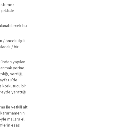
r istemez
rçeklikle
ımlanabilecek bu
 / önceki ilgili
lacak / bir
lünden yapılan
llanmak yerine,
ığı, sertliği,
 sayfa18’de
ve korkutucu bir
reyde yarattığı
 ile yetkili alt
si kararnamenin
öyle mallara el
imlerin esas