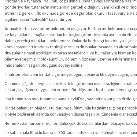
“Notlar ve Kaynakça” bölümü, çoğu İkinci Dünya Savaşı sonrasında basılmış 
gönderiyorlar. tutanak’ın alıntılarının gerçek olduğunu yani ikincil ve bir
etmemiz gerekir. İlk okumada görece özgür olan okurun tasavvuru arka tara
algılanmasına “sahicilik” kazandırıyor.
tutanak kurban ve fail metinlerinden oluşuyor. Kurban metinlerinin daha çok
ve kaynaklarının bağlamlarından bir başlangıç bir de sonla ayrılan direk
daha gerçekçi oldukları söylenemez. Onlar da herhangi bir konuya ilişkin 
konvansiyonları içinde aktarıldığı metinlerdir bunlar. Yaşananları aktarmak
duygularına nasıl etkidiğini aktaran metinlerdir. Ve bu halleriyle kısmen
bilemeyeceğimiz “holokaust”un, dönemin özneleri üzerine etkilerinin kısa ve
müdahalenin asgari olduğunu söyleyebiliriz:
“muhtemelen seni bir daha görmeyeceğim, sesini artık duymacağım, seni 
Ölümün eşiğinde sevgilisini bir kez bile görmenin olanaksızlığından bahsede
ile karşılaştığımız duygusunu veriyor. Bir diğer mektupta özne kendi ge
“bu benim son mektubum ve sana 1 eylül’de, saat altıda kurşuna dizildiğim
İçinde bulunulan olağanüstü durumda, ölümünün kaçınılmazlığı bu paradoks 
kipiyle bildirerek aslında konvansiyon dışına taşan bu tümcenin olanaksızlığ
Her ne kadar kurban metinleri daha çok direkt alıntılardam oluşuyorsa da, b
“o sabah hala III no.lu kamp’ın 300 kadar tutuklusu için kahvaltı hazırlam