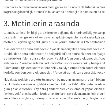
olduğumuz yanılsamasını vermiyor tutanak.
Son olarak burada hakkının verilmesi gereken bir nokta da tutanak’ın ‘Somu
kaçırılışını gösterdiği, tutanak’ın bu anlamda Somut Şiir’in namusunu da te
3. Metinlerin arasında
tutanak, tarihsel ön bilgi gerektiren ve bağlama dair tarihsel bilgiye sahip
bir araştırmayı gerekli kılıyor veya anlaşıldığı düşünülen sayfalarla ilgili y
metnin bu açıdan ilginç olduğunu düşünüyorum, tutanak’ın 126. sayfasınd
“ilan edildi’den sonra eklenecek: / yasaklamadığı’dan sonra eklenecek: 
tutuldu’dan sonra eklenecek: / dönüştürüldü’den sonra eklenecek: / yağdır
götürdüklerini’den sonra eklenecek: / atıldılar’dan sonra eklenecek: / c
eklenecek: / kontrolünde bulunduracak’tan sonra eklenecek: / tertip edi
/ sömürmek için’den sonra eklenecek: / takviye etmek’ten sonra eklenece
hedefleyen’den sonra eklenecek: : / felce uğratmak’tan sonra eklenecek
İlk bakışta pek bir yere oturtulamayan bu metnin anlamına „notlar“ bölümü
ciltlik Uluslarası Nürnberg Mahkemesi’nin XXIII. ve XXIV. ciltlerinden alıntı
çıkmış olan ciltlerdeki kayıtlara göndermeler ve eklemeler yapan ek bir cil
“eklenecek” olan kayıtları içeriyorlar. Bunların gerçek anlamları ilgili oldukla
ana ciltlerse suçlara gönderiyor. İster istemez Bäcker’in, niçin böyle bir yol 