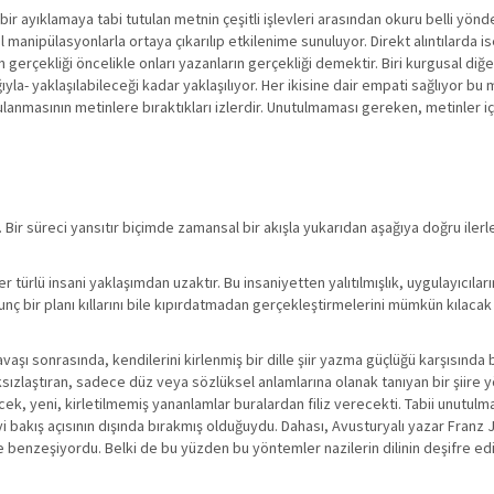
ir ayıklamaya tabi tutulan metnin çeşitli işlevleri arasından okuru belli yö
anipülasyonlarla ortaya çıkarılıp etkilenime sunuluyor. Direkt alıntılarda is
n gerçekliği öncelikle onları yazanların gerçekliği demektir. Biri kurgusal diğ
ğıyla- yaklaşılabileceği kadar yaklaşılıyor. Her ikisine dair empati sağlıyor bu 
ulanmasının metinlere bıraktıkları izlerdir. Unutulmaması gereken, metinler iç
r. Bir süreci yansıtır biçimde zamansal bir akışla yukarıdan aşağıya doğru ile
 her türlü insani yaklaşımdan uzaktır. Bu insaniyetten yalıtılmışlık, uygulayıcılar
unç bir planı kıllarını bile kıpırdatmadan gerçekleştirmelerini mümkün kılacak
vaşı sonrasında, kendilerini kirlenmiş bir dille şiir yazma güçlüğü karşısında 
ksızlaştıran, sadece düz veya sözlüksel anlamlarına olanak tanıyan bir şiire y
eçecek, yeni, kirletilmemiş yananlamlar buralardan filiz verecekti. Tabii unutu
eyi bakış açısının dışında bırakmış olduğuydu. Dahası, Avusturyalı yazar Franz 
’le benzeşiyordu. Belki de bu yüzden bu yöntemler nazilerin dilinin deşifre e