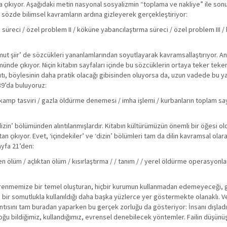
ya çıkıyor. Aşağıdaki metin nasyonal sosyalizmin “toplama ve nakliye” ile son
 sözde bilimsel kavramların ardına gizleyerek gerçekleştiriyor:
süreci / özel problem II / köküne yabancılaştırma süreci / özel problem III 
ut şiir’ de sözcükleri yananlamlarından soyutlayarak kavramsallaştırıyor. A
münde çıkıyor. Niçin kitabın sayfaları içinde bu sözcüklerin ortaya teker teker 
nıtı, böylesinin daha pratik olacağı gibisinden oluyorsa da, uzun vadede bu ya
39’da buluyoruz:
 kamp tasviri / gazla öldürme denemesi / imha işlemi / kurbanların toplam say
‘dizin’ bölümünden alıntılanmışlardır. Kitabın kültürümüzün önemli bir öğesi o
 çıkıyor. Evet, ‘içindekiler’ ve ‘dizin’ bölümleri tam da dilin kavramsal olarak
ayfa 21’den:
kten ölüm / açlıktan ölüm / kısırlaştırma / / tanım / / yerel öldürme operasyonla
ne öğrenmemize bir temel oluşturan, hiçbir kurumun kullanmadan edemeyeceği, g
lesi bir somutlukla kullanıldığı daha başka yüzlerce yer göstermekte olanaklı. V
tısını tam buradan yaparken bu gerçek zorluğu da gösteriyor: İnsanı dışladı
oğu bildiğimiz, kullandığımız, evrensel denebilecek yöntemler. Failin düşün