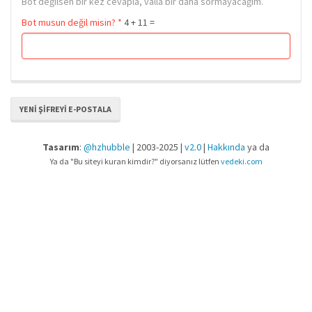
Bot değilsen bir kez cevapla, valla bir daha sormayacağım.
Bot musun değil misin?
*
4 + 11 =
YENI ŞIFREYI E-POSTALA
Tasarım
:
@hzhubble
| 2003-2025 |
v2.0
|
Hakkında
ya da
Ya da "Bu siteyi kuran kimdir?" diyorsanız lütfen
vedeki.com