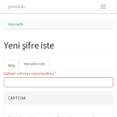
Ana içeriğe atla
pöetikâs
Toggle
navigati
Ana sayfa
Yeni şifre iste
Yeni şifre iste
(etkin
Birincil sekmeler
Giriş
sekme)
Kullanıcı adı veya e-posta adresi
*
CAPTCHA