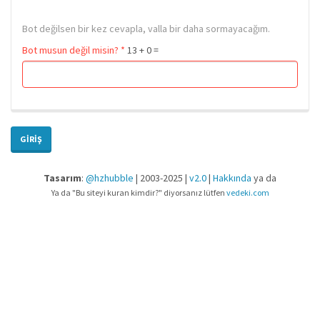
Bot değilsen bir kez cevapla, valla bir daha sormayacağım.
Bot musun değil misin?
*
13 + 0 =
GIRIŞ
Tasarım
:
@hzhubble
| 2003-2025 |
v2.0
|
Hakkında
ya da
Ya da "Bu siteyi kuran kimdir?" diyorsanız lütfen
vedeki.com