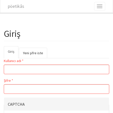
Ana içeriğe atla
pöetikâs
Toggle
navigati
Giriş
Giriş
(etkin
Birincil sekmeler
Yeni şifre iste
sekme)
Kullanıcı adı
*
Şifre
*
CAPTCHA