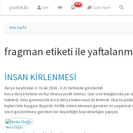
Ana içeriğe atla
918
pöetikâs
Sen
Canlı Yayın
Ana sayfa
fragman etiketi ile yaftalanm
İNSAN KİRLENMESİ
derya
tarafından 3. Ocak 2018 - 8:21 tarihinde gönderildi
Koca derya kirlenir mi hiç! Akarsu pislik tutmaz. İşte size kulağınızda ye
bakılırdı. Ama günümüzde koca derya bakın nasıl da kirlendi. Akarsu pislik
kişileri bile kaygıya düşürdü. Kirlilik önlem alınması gereken en yaşamsa
önce gösterilmesi gereken bir duyarlılığın bayraktarlığını yapıyor.
Metin Eloğlu