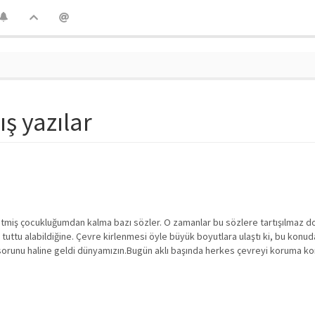
ış yazılar
r etmiş çocukluğumdan kalma bazı sözler. O zamanlar bu sözlere tartışılmaz d
 tuttu alabildiğine. Çevre kirlenmesi öyle büyük boyutlara ulaştı ki, bu konu
l sorunu haline geldi dünyamızın.Bugün aklı başında herkes çevreyi koruma ko