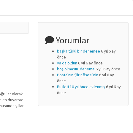
Yorumlar
başka türlü bir denemee
6 yıl 6 ay
önce
ya da oldun
6 yıl 6 ay önce
boş olmasın. deneme
6 yıl 6 ay önce
Posta'nın Şiir Köşesi'nin
6 yıl 6 ay
önce
Bu ileti 10 yıl önce eklenmiş
6 yıl 6 ay
önce
oğrular olarak
da en duyarsız
nusunda yıllar