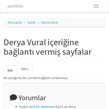
Ana içeriğe atla
pöetikâs
Toggle
navigati
Ana sayfa
İçerik
Derya Vural
Derya Vural içeriğine
bağlantı vermiş sayfalar
(bkz)
(etkin
Birincil sekmeler
Bak
sekme)
Bu içeriğe hiç bir yerden bağlantı verilmemiş!
Yorumlar
başka türlü bir denemee
6 yıl 5 ay önce