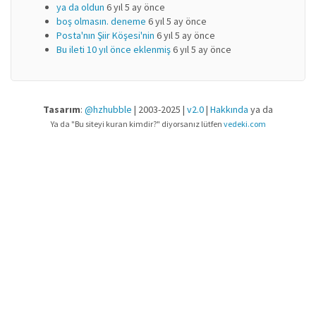
ya da oldun
6 yıl 5 ay önce
boş olmasın. deneme
6 yıl 5 ay önce
Posta'nın Şiir Köşesi'nin
6 yıl 5 ay önce
Bu ileti 10 yıl önce eklenmiş
6 yıl 5 ay önce
Tasarım
:
@hzhubble
| 2003-2025 |
v2.0
|
Hakkında
ya da
Ya da "Bu siteyi kuran kimdir?" diyorsanız lütfen
vedeki.com