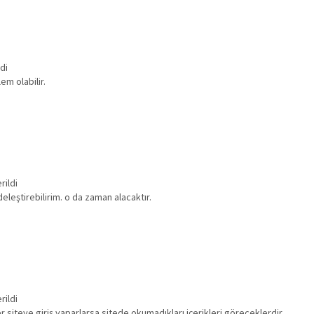
di
em olabilir.
rildi
leştirebilirim. o da zaman alacaktır.
rildi
 siteye giriş yaparlarsa sitede okumadıkları içerikleri göreceklerdir.