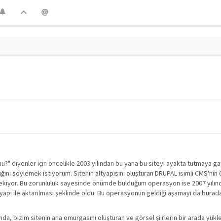
u?" diyenler için öncelikle 2003 yılından bu yana bu siteyi ayakta tutmaya ga
ğını söylemek istiyorum. Sitenin altyapısını oluşturan DRUPAL isimli CMS'nin
erekiyor. Bu zorunluluk sayesinde önümde bulduğum operasyon ise 2007 yılın
ltyapı ile aktarılması şeklinde oldu. Bu operasyonun geldiği aşamayı da bura
nda, bizim sitenin ana omurgasını oluşturan ve görsel şiirlerin bir arada yükl