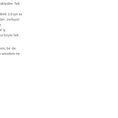
 yükledim. Tek
Web 2.0 için az
arı- zorluyor.
m.
r iş.
eya böyle tek
emi, bir de
den umudum ne