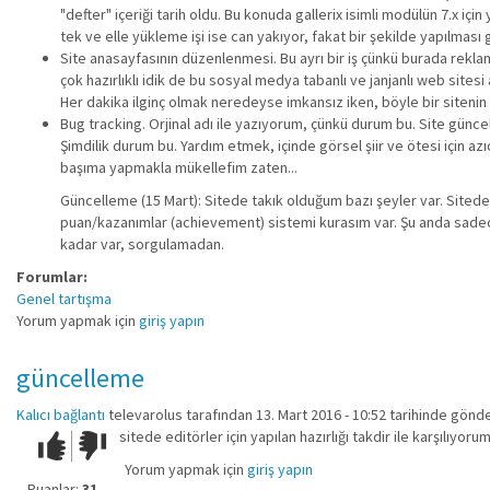
"defter" içeriği tarih oldu. Bu konuda gallerix isimli modülün 7.x i
tek ve elle yükleme işi ise can yakıyor, fakat bir şekilde yapılması g
Site anasayfasının düzenlenmesi. Bu ayrı bir iş çünkü burada reklam
çok hazırlıklı idik de bu sosyal medya tabanlı ve janjanlı web sitesi
Her dakika ilginç olmak neredeyse imkansız iken, böyle bir siteni
Bug tracking. Orjinal adı ile yazıyorum, çünkü durum bu. Site güncell
Şimdilik durum bu. Yardım etmek, içinde görsel şiir ve ötesi için az
başıma yapmakla mükellefim zaten...
Güncelleme (15 Mart): Sitede takık olduğum bazı şeyler var. Sitede
puan/kazanımlar (achievement) sistemi kurasım var. Şu anda sade
kadar var, sorgulamadan.
Forumlar:
Genel tartışma
Yorum yapmak için
giriş yapın
güncelleme
Kalıcı bağlantı
televarolus
tarafından 13. Mart 2016 - 10:52 tarihinde gönde
sitede editörler için yapılan hazırlığı takdir ile karşılıyoru
Çok iyi!
O
kadar
Yorum yapmak için
giriş yapın
iyi
Puanlar:
31