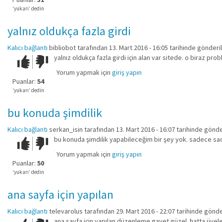
değil!
‘yukarı’ dedin
yalnız oldukça fazla girdi
Kalıcı bağlantı
bibliobot
tarafından 13. Mart 2016 - 16:05 tarihinde gönderil
yalnız oldukça fazla girdi için alan var sitede. o biraz probl
Çok iyi!
O
kadar
Yorum yapmak için
giriş yapın
iyi
Puanlar:
54
değil!
‘yukarı’ dedin
bu konuda şimdilik
Kalıcı bağlantı
serkan_isin
tarafından 13. Mart 2016 - 16:07 tarihinde gönde
bu konuda şimdilik yapabileceğim bir şey yok. sadece sade
Çok iyi!
O
kadar
Yorum yapmak için
giriş yapın
iyi
Puanlar:
50
değil!
‘yukarı’ dedin
ana sayfa için yapılan
Kalıcı bağlantı
televarolus
tarafından 29. Mart 2016 - 22:07 tarihinde gönde
ana sayfa için yapılan düzenleme gayet güzel. hatta üyeler