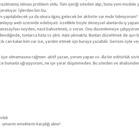
çin yazılmamış olması problem oldu. Tüm içeriği siteden alıp, bunu yeni modüle
erekiyor. İşlerden biri bu.
ı yapılabilecek ya da okura ilginç gelecek bir aktivite var mıdır bilmiyorum? 
 anlayışı web üzerinde edebiyatı -özellikle böyle deneysel alanlarda iş yapanl
n anasayfası neyden, nasıl bahsetmeli, o sorun. Onu düzenlemeye çalışıyoru
endiğinde, tonlarca hata vs çıktı. Hala çıkmakta. Bunları düzeltmek de ayrı bi
ıcık can kalan kim var ise, yardım etmek için buraya yazabilir. Gerisini öyle v
 üye olmamasına rağmen -aktif yazan, yorum yapan vs- illa bir editörlük sist
ce bununla uğraşıyorum, ne işe yarar düşünmeden. Bu siteden ve ahalisin
rildi
m. umarım emeklerin karşılığı alınır!