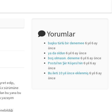
Yorumlar
başka türlü bir denemee
6 yıl 6 ay
önce
ya da oldun
6 yıl 6 ay önce
boş olmasın. deneme
6 yıl 6 ay önce
Posta'nın Şiir Köşesi'nin
6 yıl 6 ay
önce
Bu ileti 10 yıl önce eklenmiş
6 yıl 6 ay
önce
yret edip,
 6.x sürümüne
dan bu yana bu
da yazayım
enebildiği