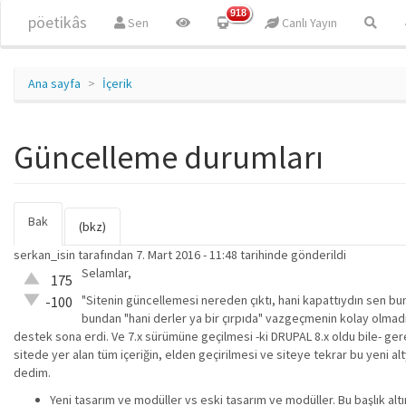
Ana içeriğe atla
918
pöetikâs
Sen
Canlı Yayın
Ana sayfa
İçerik
Güncelleme durumları
Bak
(etkin
Birincil sekmeler
(bkz)
sekme)
serkan_isin
tarafından 7. Mart 2016 - 11:48 tarihinde gönderildi
Selamlar,
Çok iyi!
175
O kadar
"Sitenin güncellemesi nereden çıktı, hani kapattıydın sen bun
-100
iyi değil!
bundan "hani derler ya bir çırpıda" vazgeçmenin kolay olmadı
destek sona erdi. Ve 7.x sürümüne geçilmesi -ki DRUPAL 8.x oldu bile- g
sitede yer alan tüm içeriğin, elden geçirilmesi ve siteye tekrar bu yeni a
dedim.
Yeni tasarım ve modüller vs eski tasarım ve modüller. Bu başlık altı