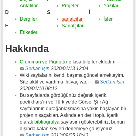
Anlatılar
Projeler
Yazılar
D
S
İ
Dergiler
sanatcilar
İşler
E
Sanatçılar
Etiketler
Hakkında
Grumman
ve
Pignotti
ile kısa bilgiler ekledim —
Serkan Işın
2020/01/13 12:04
Wiki sayfalarını kendi başıma güncellemekteyim.
Site aktif ve yardıma ihtiyaç var. —
Serkan Işın
2020/01/10 08:12
Bu sayfalarda gördüğünüz dağınık içerik,
poetikhars'ın ve Türkiye'de Görsel Şiir Ağ
sayfalarının durağanlaşmasına yakın başlayan bir
projenin saçakları. Aslında en derli toplu içerik
olarak
bibliografya
sayfasını gösterebiliriz, bunun
dışında kalan şeyleri derlemeye çalışıyoruz. —
Serkan Işın
2013/09/05 18:43
…