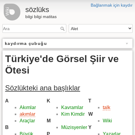
Bağlanmak için kaydır
sözlüks
bilgi bilgi matitas
kaydırma çubuğu
Türkiye'de Görsel Şiir ve
Ötesi
Sözlükteki ana başlıklar
A
K
T
Akımlar
Kavramlar
talk
akımlar
Kim Kimdir
W
Araçlar
M
Wiki
B
Müzisyenler
Y
Büyük
P
Yazarlar