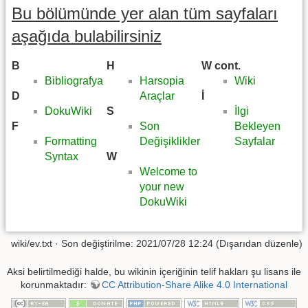
Bu bölümünde yer alan tüm sayfaları
aşağıda bulabilirsiniz
B
H
W cont.
Bibliografya
Harsopia
Wiki
D
Araçlar
İ
DokuWiki
S
İlgi
F
Son
Bekleyen
Formatting
Değişiklikler
Sayfalar
Syntax
W
Welcome to
your new
DokuWiki
wiki/ev.txt
· Son değiştirilme: 2021/07/28 12:24 (Dışarıdan düzenle)
Aksi belirtilmediği halde, bu wikinin içeriğinin telif hakları şu lisans ile
korunmaktadır:
CC Attribution-Share Alike 4.0 International