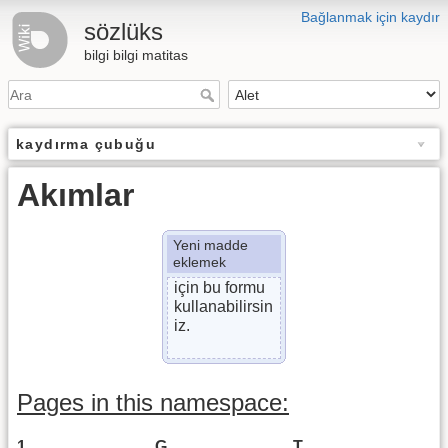
Bağlanmak için kaydır
sözlüks
bilgi bilgi matitas
kaydırma çubuğu
Akımlar
Yeni madde
eklemek
için bu formu
kullanabilirsin
iz.
Pages in this namespace:
1
G
T