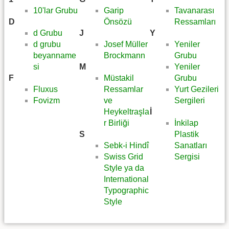
10'lar Grubu
Garip
Tavanarası
D
Önsözü
Ressamları
d Grubu
J
Y
d grubu
Josef Müller
Yeniler
beyanname
Brockmann
Grubu
si
M
Yeniler
F
Müstakil
Grubu
Fluxus
Ressamlar
Yurt Gezileri
Fovizm
ve
Sergileri
Heykeltraşla
İ
r Birliği
İnkilap
S
Plastik
Sebk-i Hindî
Sanatları
Swiss Grid
Sergisi
Style ya da
International
Typographic
Style