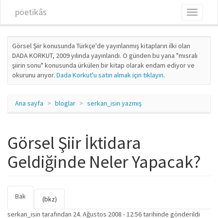
Ana içeriğe atla
pöetikâs
Toggle
navigati
Görsel Şiir konusunda Türkçe'de yayınlanmış kitapların ilki olan
DADA KORKUT, 2009 yılında yayınlandı. O günden bu yana "mısralı
şiirin sonu" konusunda ürkülen bir kitap olarak endam ediyor ve
okurunu arıyor.
Dada Korkut'u satın almak için tıklayın
.
Ana sayfa
bloglar
serkan_isin yazmış
Görsel Şiir İktidara
Geldiğinde Neler Yapacak?
Bak
(etkin
Birincil sekmeler
(bkz)
sekme)
serkan_isin
tarafından 24. Ağustos 2008 - 12:56 tarihinde gönderildi