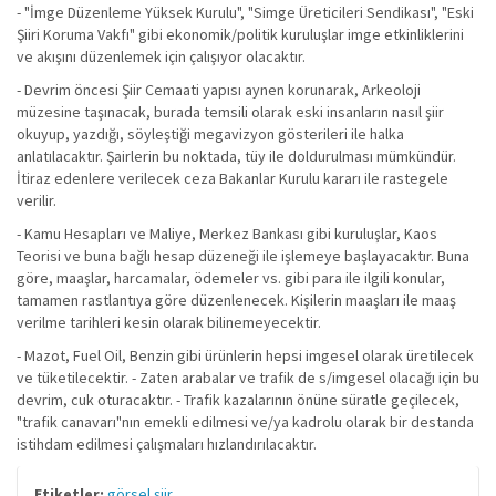
- "İmge Düzenleme Yüksek Kurulu", "Simge Üreticileri Sendikası", "Eski
Şiiri Koruma Vakfı" gibi ekonomik/politik kuruluşlar imge etkinliklerini
ve akışını düzenlemek için çalışıyor olacaktır.
- Devrim öncesi Şiir Cemaati yapısı aynen korunarak, Arkeoloji
müzesine taşınacak, burada temsili olarak eski insanların nasıl şiir
okuyup, yazdığı, söyleştiği megavizyon gösterileri ile halka
anlatılacaktır. Şairlerin bu noktada, tüy ile doldurulması mümkündür.
İtiraz edenlere verilecek ceza Bakanlar Kurulu kararı ile rastegele
verilir.
- Kamu Hesapları ve Maliye, Merkez Bankası gibi kuruluşlar, Kaos
Teorisi ve buna bağlı hesap düzeneği ile işlemeye başlayacaktır. Buna
göre, maaşlar, harcamalar, ödemeler vs. gibi para ile ilgili konular,
tamamen rastlantıya göre düzenlenecek. Kişilerin maaşları ile maaş
verilme tarihleri kesin olarak bilinemeyecektir.
- Mazot, Fuel Oil, Benzin gibi ürünlerin hepsi imgesel olarak üretilecek
ve tüketilecektir. - Zaten arabalar ve trafik de s/imgesel olacağı için bu
devrim, cuk oturacaktır. - Trafik kazalarının önüne süratle geçilecek,
"trafik canavarı"nın emekli edilmesi ve/ya kadrolu olarak bir destanda
istihdam edilmesi çalışmaları hızlandırılacaktır.
Etiketler:
görsel şiir