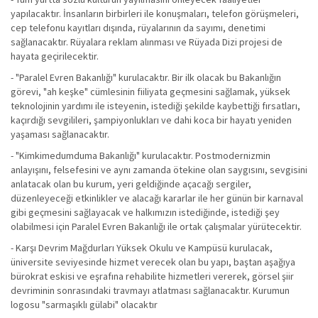
yapılacaktır. İnsanların birbirleri ile konuşmaları, telefon görüşmeleri,
cep telefonu kayıtları dışında, rüyalarının da sayımı, denetimi
sağlanacaktır. Rüyalara reklam alınması ve Rüyada Dizi projesi de
hayata geçirilecektir.
- "Paralel Evren Bakanlığı" kurulacaktır. Bir ilk olacak bu Bakanlığın
görevi, "ah keşke" cümlesinin fiiliyata geçmesini sağlamak, yüksek
teknolojinin yardımı ile isteyenin, istediği şekilde kaybettiği fırsatları,
kaçırdığı sevgilileri, şampiyonlukları ve dahi koca bir hayatı yeniden
yaşaması sağlanacaktır.
- "Kimkimedumduma Bakanlığı" kurulacaktır. Postmodernizmin
anlayışını, felsefesini ve aynı zamanda ötekine olan saygısını, sevgisini
anlatacak olan bu kurum, yeri geldiğinde açacağı sergiler,
düzenleyeceği etkinlikler ve alacağı kararlar ile her günün bir karnaval
gibi geçmesini sağlayacak ve halkımızın istediğinde, istediği şey
olabilmesi için Paralel Evren Bakanlığı ile ortak çalışmalar yürütecektir.
- Karşı Devrim Mağdurları Yüksek Okulu ve Kampüsü kurulacak,
üniversite seviyesinde hizmet verecek olan bu yapı, baştan aşağıya
bürokrat eskisi ve eşrafına rehabilite hizmetleri vererek, görsel şiir
devriminin sonrasındaki travmayı atlatması sağlanacaktır. Kurumun
logosu "sarmaşıklı gülabi" olacaktır