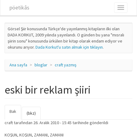
Ana içeriğe atla
pöetikâs
Toggle
navigati
Görsel Şiir konusunda Türkçe'de yayınlanmış kitapların ilki olan
DADA KORKUT, 2009 yılında yayınlandı. O günden bu yana "mısralı
şiirin sonu" konusunda ürkülen bir kitap olarak endam ediyor ve
okurunu arıyor.
Dada Korkut'u satın almak için tıklayın
.
Ana sayfa
bloglar
craft yazmış
eski bir reklam şiiri
Bak
(etkin
Birincil sekmeler
(bkz)
sekme)
craft
tarafından 26. Aralık 2010 - 15:45 tarihinde gönderildi
KOŞUN, KOŞUN, ZAMANI, ZAMANI