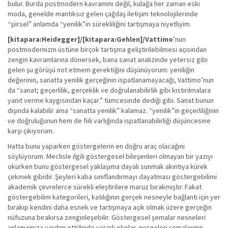
bulur. Burda postmodern kavramını değil, kulağa her zaman eski
moda, genelde mantıksız gelen çağdaş iletişim teknolojilerinde
“şiirsel” anlamda “yenilik”in sürekliliğini tartışmaya niyetliyim.
[kitapara:Heidegger]/[kitapara:Gehlen]/Vattimo
’nun
postmodernizm üstüne birçok tartışma geliştirilebilmesi açısından
zengin kavramlarına dönersek, bana sanat analizinde yetersiz gibi
gelen şu görüşü not etmem gerektiğini düşünüyorum: yeniliğin
değerinin, sanatta yenilik gerçeğinin ispatlanamayacağı, Vattimo’nun
da “sanat; geçerlilik, gerçeklik ve doğrulanabilirlik gibi kıstırılmalara
yanıt verme kaygısından kaçar.” tümcesinde dediği gibi. Sanat bunun
dışında kalabilir ama “sanatta yenilik” kalamaz. “yenilik”in geçerliliğinin
ve doğruluğunun hem de fiili varlığında ispatlanabilirliği düşüncesine
karşı çıkıyorum.
Hatta bunu yaparken göstergelerin en doğru araç olacağını
söylüyorum. Meclisle ilgili göstergesel bileşenleri olmayan bir yazıyı
okurken bunu göstergesel yaklaşıma dayalı sunmak akıntıya kürek
çekmek gibidir. Şeyleri kaba sınıflandırmayı dayatması göstergebilimi
akademik çevrelerce sürekli eleştirilere maruz bırakmıştır. Fakat
göstergebilim kategorileri, katılığının gerçek nesneyle bağlantı için yer
bırakıp kendini daha esnek ve tartışmaya açık olmak üzere gerçeğin
nüfuzuna bırakırsa zenginleşebilir. Göstergesel şemalar nesneleri
anlamamıza yardım ettiğinde yararlı olurlar, nesneleri şemalarının