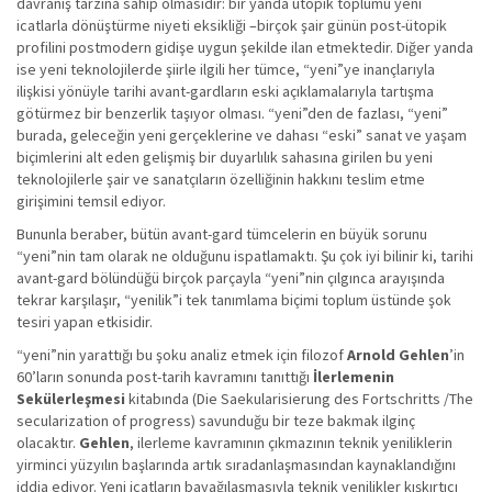
davranış tarzına sahip olmasıdır: bir yanda ütopik toplumu yeni
icatlarla dönüştürme niyeti eksikliği –birçok şair günün post-ütopik
profilini postmodern gidişe uygun şekilde ilan etmektedir. Diğer yanda
ise yeni teknolojilerde şiirle ilgili her tümce, “yeni”ye inançlarıyla
ilişkisi yönüyle tarihi avant-gardların eski açıklamalarıyla tartışma
götürmez bir benzerlik taşıyor olması. “yeni”den de fazlası, “yeni”
burada, geleceğin yeni gerçeklerine ve dahası “eski” sanat ve yaşam
biçimlerini alt eden gelişmiş bir duyarlılık sahasına girilen bu yeni
teknolojilerle şair ve sanatçıların özelliğinin hakkını teslim etme
girişimini temsil ediyor.
Bununla beraber, bütün avant-gard tümcelerin en büyük sorunu
“yeni”nin tam olarak ne olduğunu ispatlamaktı. Şu çok iyi bilinir ki, tarihi
avant-gard bölündüğü birçok parçayla “yeni”nin çılgınca arayışında
tekrar karşılaşır, “yenilik”i tek tanımlama biçimi toplum üstünde şok
tesiri yapan etkisidir.
“yeni”nin yarattığı bu şoku analiz etmek için filozof
Arnold Gehlen
’in
60’ların sonunda post-tarih kavramını tanıttığı
İlerlemenin
Sekülerleşmesi
kitabında (Die Saekularisierung des Fortschritts /The
secularization of progress) savunduğu bir teze bakmak ilginç
olacaktır.
Gehlen
, ilerleme kavramının çıkmazının teknik yeniliklerin
yirminci yüzyılın başlarında artık sıradanlaşmasından kaynaklandığını
iddia ediyor. Yeni icatların bayağılaşmasıyla teknik yenilikler kışkırtıcı