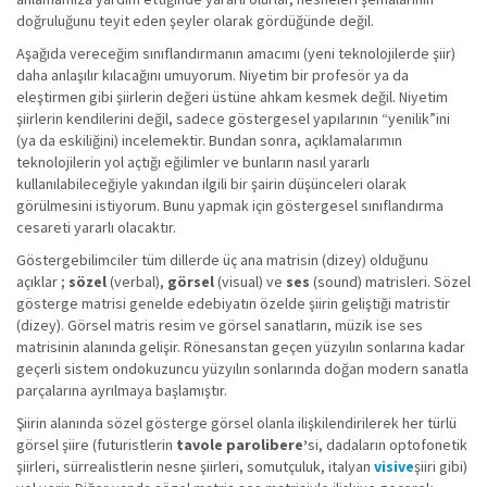
doğruluğunu teyit eden şeyler olarak gördüğünde değil.
Aşağıda vereceğim sınıflandırmanın amacımı (yeni teknolojilerde şiir)
daha anlaşılır kılacağını umuyorum. Niyetim bir profesör ya da
eleştirmen gibi şiirlerin değeri üstüne ahkam kesmek değil. Niyetim
şiirlerin kendilerini değil, sadece göstergesel yapılarının “yenilik”ini
(ya da eskiliğini) incelemektir. Bundan sonra, açıklamalarımın
teknolojilerin yol açtığı eğilimler ve bunların nasıl yararlı
kullanılabileceğiyle yakından ilgili bir şairin düşünceleri olarak
görülmesini istiyorum. Bunu yapmak için göstergesel sınıflandırma
cesareti yararlı olacaktır.
Göstergebilimciler tüm dillerde üç ana matrisin (dizey) olduğunu
açıklar ;
sözel
(verbal),
görsel
(visual) ve
ses
(sound) matrisleri. Sözel
gösterge matrisi genelde edebiyatın özelde şiirin geliştiği matristir
(dizey). Görsel matris resim ve görsel sanatların, müzik ise ses
matrisinin alanında gelişir. Rönesanstan geçen yüzyılın sonlarına kadar
geçerli sistem ondokuzuncu yüzyılın sonlarında doğan modern sanatla
parçalarına ayrılmaya başlamıştır.
Şiirin alanında sözel gösterge görsel olanla ilişkilendirilerek her türlü
görsel şiire (futuristlerin
tavole parolibere’
si, dadaların optofonetik
şiirleri, sürrealistlerin nesne şiirleri, somutçuluk, italyan
visive
şiiri gibi)