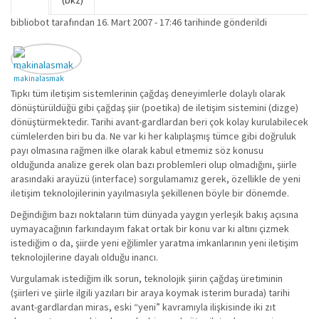
Birincil sekmeler
(bkz)
sekme)
bibliobot
tarafından 16. Mart 2007 - 17:46 tarihinde gönderildi
makinalasmak
Tıpkı tüm iletişim sistemlerinin çağdaş deneyimlerle dolaylı olarak
dönüştürüldüğü gibi çağdaş şiir (poetika) de iletişim sistemini (dizge)
dönüştürmektedir. Tarihi avant-gardlardan beri çok kolay kurulabilecek
cümlelerden biri bu da. Ne var ki her kalıplaşmış tümce gibi doğruluk
payı olmasına rağmen ilke olarak kabul etmemiz söz konusu
olduğunda analize gerek olan bazı problemleri olup olmadığını, şiirle
arasındaki arayüzü (interface) sorgulamamız gerek, özellikle de yeni
iletişim teknolojilerinin yayılmasıyla şekillenen böyle bir dönemde.
Değindiğim bazı noktaların tüm dünyada yaygın yerleşik bakış açısına
uymayacağının farkındayım fakat ortak bir konu var ki altını çizmek
istediğim o da, şiirde yeni eğilimler yaratma imkanlarının yeni iletişim
teknolojilerine dayalı olduğu inancı.
Vurgulamak istediğim ilk sorun, teknolojik şiirin çağdaş üretiminin
(şiirleri ve şiirle ilgili yazıları bir araya koymak isterim burada) tarihi
avant-gardlardan miras, eski “yeni” kavramıyla ilişkisinde iki zıt