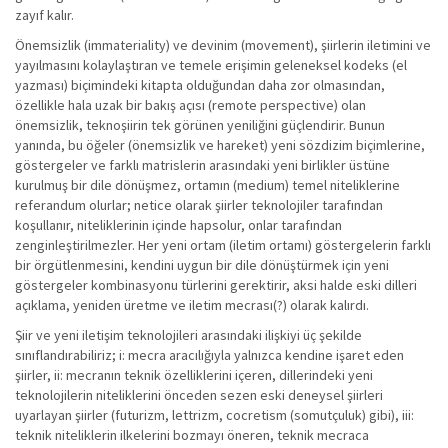
zayıf kalır.
Önemsizlik (immateriality) ve devinim (movement), şiirlerin iletimini ve
yayılmasını kolaylaştıran ve temele erişimin geleneksel kodeks (el
yazması) biçimindeki kitapta olduğundan daha zor olmasından,
özellikle hala uzak bir bakış açısı (remote perspective) olan
önemsizlik, teknoşiirin tek görünen yeniliğini güçlendirir. Bunun
yanında, bu öğeler (önemsizlik ve hareket) yeni sözdizim biçimlerine,
göstergeler ve farklı matrislerin arasındaki yeni birlikler üstüne
kurulmuş bir dile dönüşmez, ortamın (medium) temel niteliklerine
referandum olurlar; netice olarak şiirler teknolojiler tarafından
koşullanır, niteliklerinin içinde hapsolur, onlar tarafından
zenginleştirilmezler. Her yeni ortam (iletim ortamı) göstergelerin farklı
bir örgütlenmesini, kendini uygun bir dile dönüştürmek için yeni
göstergeler kombinasyonu türlerini gerektirir, aksi halde eski dilleri
açıklama, yeniden üretme ve iletim mecrası(?) olarak kalırdı.
Şiir ve yeni iletişim teknolojileri arasındaki ilişkiyi üç şekilde
sınıflandırabiliriz; i: mecra aracılığıyla yalnızca kendine işaret eden
şiirler, ii: mecranın teknik özelliklerini içeren, dillerindeki yeni
teknolojilerin niteliklerini önceden sezen eski deneysel şiirleri
uyarlayan şiirler (futurizm, lettrizm, cocretism (somutçuluk) gibi), iii:
teknik niteliklerin ilkelerini bozmayı öneren, teknik mecraca