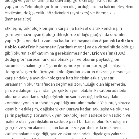
olduğu ve yeni bir alımlama davranışı gerektirdiği fikri üstünde
yapıyorlar. Teknolojik şiir teorisinin oluşturduğu üç ana hali inceleyelim:
etkileşim, değişkenlik, sözdizimleri (syntaxes) ve önemsizlik
(immateriality).
Etkileşim, teknolojik bir şiirin karşısına fiziksel olarak kendini şiiri
görmeye hazırlayan (holografik işlerde olduğu gibi) ya da seçimler
yapan (bu konuda bu zamana kadar tek başına olan Arjantinli
Ladislao
Pablo Györi
’nin hipermetin [yardımlı metin] ya da virtual şiirde olduğu
gibi) okurun aktif katılımına gereksinmesinden,
Eric Vos
’un (1996)
dediği gibi “sürecin farkında olmak şair ve okurun paylaştığı bir
sorumluluk haline gelir” şiirin iletişimde yeni bir süreç gibi anlaşılır.
Holografik işlerde -üçboyutlu olduğundan- okurun davranışı nesne şiir
karşısındakiyle aynıdır- hologram katı bir cisim etkisi yaratır.
Sıralamanın okur tarafından seçilmesi zorunluluğu olan hipermetin,
şiirde etkileşim açısından gerçekten yeni olabilir. Fakat burada bile
okurun arasından seçtiği eğilimlerin şairin verdiği belli sayıdaki
kombinasyonun arasından yapıldığı unutulmamalıdır. Yani bu, yalnızca
kısmi bir etkileşim, değişkenliktir. Buraya kadar, etkileşim ve okur ve
şairin paylaştığı sorumluluk yeni teknolojilerin sadece bir vaadidir. Ve
makine olası yeni ilişkilerin sadece pasif bir kanalı olur. Teknolojinin
gerçek ve yeni alanının alınan kararlar ve yaratımlarda makinenin
katılımı anlamına geldiği, şair ve okur arasındaki diyalogta yalnızca