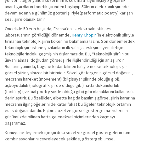
yol verir. Diğer yanda sözel matris ses matrisiyle ilişkiye geçerek
avant-gardların fonetik şiirinden başlayıp 50lerin elektronik şiirinde
devam eden ve günümüz gösteri şiiriyle(performatic poetry) karışan
sesli şiire olanak tanır.
Öncelikle 50lerin başında, Fransa’da ilk elekroakustik ses
laboratuarının görüldüğü dönemde,
Henry Chopin
’in elektronik şiiriyle
tırmanan teknolojik şiirin kökenine bakmamız lazım. Son dönemlerdeki
teknolojik şiir üstüne yazılanların ilk yalnışı sesli şiirin yeni iletişim
teknolojilerindeki geçmişinin dışlanmasıdır. Bu, “teknolojik şiir”in bu
ünvanı alması doğrudan görsel şiirle ilişilendirildiği için anlaşılırdır.
Bunların yanında, bugüne kadar bilinen haliyle ne ise teknolojik şiir
görsel şiirin yalnızca bir biçimidir. Sözel göstergenin görsel doğasını,
mecranın hareket (movement) (bilgisayar şiirinde olduğu gibi),
üçboyutluluk (holografik şiirde olduğu gibi) hatta dokunulurluk
(tactility) ( virtual poetry şiirde olduğu gibi) gibi olanaklarını kullanarak
derinleştirir. Bu özellikler, elbette kağıda basılmış görsel şiirin kararına
mecranın ilginç öğelerini de katar fakat bu öğeler teknolojik ortamın
esas doğasındandır. Hiçbiri sözel ve görsel gösterge matrislerinin
günümüzde bilinen hatta geleneksel biçimlerinden kaçmayı
başaramaz.
Konuyu netleştirmek için şiirdeki sözel ve görsel göstergelerin tüm
kombinasyonlarını çevreleyecek şekilde, göstergebilimsel