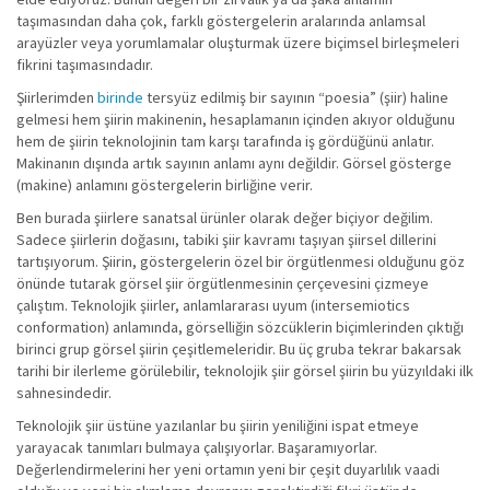
taşımasından daha çok, farklı göstergelerin aralarında anlamsal
arayüzler veya yorumlamalar oluşturmak üzere biçimsel birleşmeleri
fikrini taşımasındadır.
Şiirlerimden
birinde
tersyüz edilmiş bir sayının “poesia” (şiir) haline
gelmesi hem şiirin makinenin, hesaplamanın içinden akıyor olduğunu
hem de şiirin teknolojinin tam karşı tarafında iş gördüğünü anlatır.
Makinanın dışında artık sayının anlamı aynı değildir. Görsel gösterge
(makine) anlamını göstergelerin birliğine verir.
Ben burada şiirlere sanatsal ürünler olarak değer biçiyor değilim.
Sadece şiirlerin doğasını, tabiki şiir kavramı taşıyan şiirsel dillerini
tartışıyorum. Şiirin, göstergelerin özel bir örgütlenmesi olduğunu göz
önünde tutarak görsel şiir örgütlenmesinin çerçevesini çizmeye
çalıştım. Teknolojik şiirler, anlamlararası uyum (intersemiotics
conformation) anlamında, görselliğin sözcüklerin biçimlerinden çıktığı
birinci grup görsel şiirin çeşitlemeleridir. Bu üç gruba tekrar bakarsak
tarihi bir ilerleme görülebilir, teknolojik şiir görsel şiirin bu yüzyıldaki ilk
sahnesindedir.
Teknolojik şiir üstüne yazılanlar bu şiirin yeniliğini ispat etmeye
yarayacak tanımları bulmaya çalışıyorlar. Başaramıyorlar.
Değerlendirmelerini her yeni ortamın yeni bir çeşit duyarlılık vaadi