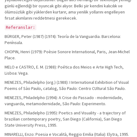
günlü eğlendiği bir oyuncak gibi alıyor. Belki şiir kendini kalıcılık ve
ölümsüzlük gibi yüklerden kurtarır, ama yenilik yollarını engelleyen
fırsat akımlarını reddetmesi gerekecek.
Referanslar:
BÜRGER, Peter (1987) (1974): Teoría de la Vanguardia. Barcelona:
Península.
CHOPIN, Henri (1979): Poèsie Sonore International, Paris, Jean-Michel
Place.
MELO e CASTRO, E. M. (1988): Poética dos Meios e Arte High Tech,
Lisboa: Vega.
MENEZES, Philadelpho (org.) (1988): I International Exhibition of Visual
Poems of Sào Paulo, catalog, São Paulo: Centro CUltural São Paulo.
MENEZES, Philadelpho (1994): A Crise do Passado - modernidade,
vanguarda, metamodernidade, São Paulo: Experimento.
MENEZES, Philadelpho (1995): Poetics and Visuality - a trajectory of
brazilian contemporary poetry, San Diego (California), San Diego
State University Press, 1995.
MINARELLI, Enzo: Poesia e Vocalità, Reggio Emilia (Italia): Elytra, 1995.