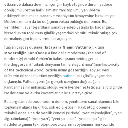
etksini ve dahası devrimci içeriğini kaybettiğinde durum sadece
dönüşümü üretme halini almıştır. Yani toplumu yeniliklerle
etkileyebilme imkanı sanat ve edebiyatın himayesine bırakılmıştır.
Modernizm tam da bu değişimin vukuu bulduğu dönemdir. Bu,
yeniliklerin, avant-gardların sanat ve edebiyatında bu kadar güçlü
hissedilirken toplumun günlük yaşamdaki bir sürü teknik buluşa çok
normalmiş gibi tepki vermesini açıklıyor.
İtalyan çağdaş düşünür
[kitapara:Gianni Vattimo]
, kitabı
Modernliğin Sonu
’nda (La fine della modernità /The end of
modernity) Arnold Gehlen’in bakış açısının heideggerian
(heideggervari) “teknik dünyanın tarihsizleştirilmesi”(non-historicity
of the techcnical world) teziyle uyum gösterdiğini söyler: yeni
ürünlerin düzenli tüketimi yeniliğin
pathos
’unu günlük yaşamdan
dışlamıştır. Pathos, yeniliğin gerçek içeriğinin doğruluğunu
kanıtlanmasının imkansız olduğu yere (yerden)estetik alana itildiğinde
ise ilerleme ve evrim kavramlarının krizi ortaya çıkar.
Bu sorgulamada postmodern dönem, yeniliklerin sanat alanında bile
toplumsal algıda kışkırtıcı, şok edici etkisini kaybettiği döneme
tekabül eder. Yine de yenilik kendini (şiirinde) “yeni teknolojiler”, “yeni
algı (alımlama)”, “yeni yazı”, “yeni şiir alanı”, “yeni tür şiir” gibi
ifadelerle günün teknolojik poetikalarının söyleminin merkezinde