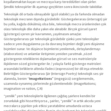
koşullanmaktan kaçan ve mecraya karşı tereddütleri olan şiirler.
Şimdiki teknoşiirler ilk aşamayı geçtikten sonra ikincisinde takıldılar.
Teknolojik dil ortada olmayabilir (gizil olabilir) ya da farkında olmadan
teknolojik mecranın dışında görülebilir. Göstergelerarası (intersign) şiir
bu yolla, kağıda dökülmüş olsa bile, teknolojik mecra ürünlerinden çok
olası teknolojik dile daha yakın ele alınabilir. Birçok görsel işaret
(gösterge) içeren şiir kavramının, yayılmasını amaçlar.
Göstergelerarası şiir teknolojik görülebilir çünkü yeni teknolojiler
sadece yeni duygulanma ya da davranış biçimleri değil yeni düşünme
biçimleri sunar. Ve düşünce biçimlerini yenilemek, detaylandırmayı
(elaboration) ve anlamlar iletişimini yeniden yaratmak ,sözel
göstergenin niteliklerini dışlamadan görsel ve ses matrisleriyle
ilişkilenen sözel göstergeler ile / yoluyla farklı gösterge matrisleri
arasındaki birliklerin altında ifadeci (expressive) bir dil inşa etmektir.
Belirttiğim Göstergelerarası Şiir (Intersign Poetry) teknolojik ses şiir
alanında, benim “
ImageNations
” (imgegücü) sergilememde,
uzamında oynanmış şiirlerimde gözlemlenebilir. (ImageNations;
imagination ve nation, Ç.N)
“yenilik” yeni teknolojilerle ilgilenen çağdaş şairlere kendini bir
zorunluluk gibi hissettiriyorsa , şairler, “yenilik” in artık alıcıda yeni
mecralarca şişirilen şok etkisi yaratabilme umudunda ustaca
yayılabileceğini düşünsünler. Bugün alıcı herhangi bir teknolojik yeniliği