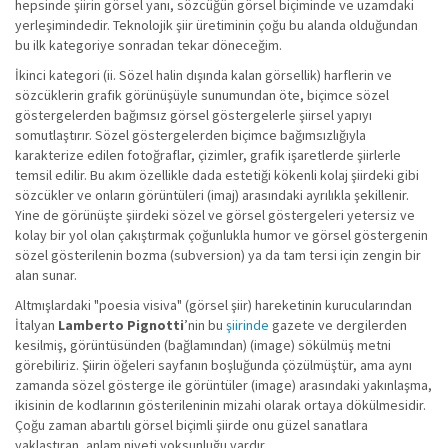
hepsinde şiirin görsel yanı, sözcüğün görsel biçiminde ve uzamdaki
yerleşimindedir. Teknolojik şiir üretiminin çoğu bu alanda olduğundan
bu ilk kategoriye sonradan tekar döneceğim.
İkinci kategori (ii. Sözel halin dışında kalan görsellik) harflerin ve
sözcüklerin grafik görünüşüyle sunumundan öte, biçimce sözel
göstergelerden bağımsız görsel göstergelerle şiirsel yapıyı
somutlaştırır. Sözel göstergelerden biçimce bağımsızlığıyla
karakterize edilen fotoğraflar, çizimler, grafik işaretlerde şiirlerle
temsil edilir. Bu akım özellikle dada estetiği kökenli kolaj şiirdeki gibi
sözcükler ve onların görüntüleri (imaj) arasındaki ayrılıkla şekillenir.
Yine de görünüşte şiirdeki sözel ve görsel göstergeleri yetersiz ve
kolay bir yol olan çakıştırmak çoğunlukla humor ve görsel göstergenin
sözel gösterilenin bozma (subversion) ya da tam tersi için zengin bir
alan sunar.
Altmışlardaki "poesia visiva" (görsel şiir) hareketinin kurucularından
İtalyan
Lamberto Pignotti
’nin bu
şiirinde
gazete ve dergilerden
kesilmiş, görüntüsünden (bağlamından) (image) sökülmüş metni
görebiliriz. Şiirin öğeleri sayfanın boşluğunda çözülmüştür, ama aynı
zamanda sözel gösterge ile görüntüler (image) arasındaki yakınlaşma,
ikisinin de kodlarının gösterileninin mizahi olarak ortaya dökülmesidir.
Çoğu zaman abartılı görsel biçimli şiirde onu güzel sanatlara
yaklaştıran, anlam niyeti yoksunluğu vardır.