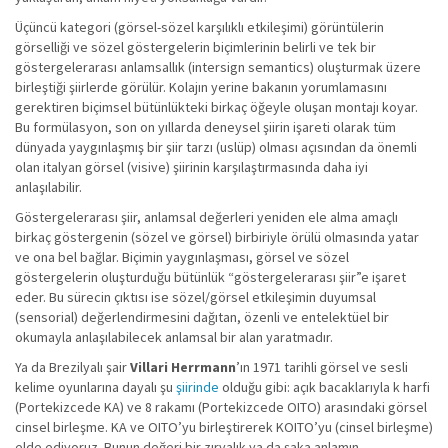
Üçüncü kategori (görsel-sözel karşılıklı etkileşimi) görüntülerin
görselliği ve sözel göstergelerin biçimlerinin belirli ve tek bir
göstergelerarası anlamsallık (intersign semantics) oluşturmak üzere
birleştiği şiirlerde görülür. Kolajın yerine bakanın yorumlamasını
gerektiren biçimsel bütünlükteki birkaç öğeyle oluşan montajı koyar.
Bu formülasyon, son on yıllarda deneysel şiirin işareti olarak tüm
dünyada yaygınlaşmış bir şiir tarzı (uslüp) olması açısından da önemli
olan italyan görsel (visive) şiirinin karşılaştırmasında daha iyi
anlaşılabilir.
Göstergelerarası şiir, anlamsal değerleri yeniden ele alma amaçlı
birkaç göstergenin (sözel ve görsel) birbiriyle örülü olmasında yatar
ve ona bel bağlar. Biçimin yaygınlaşması, görsel ve sözel
göstergelerin oluşturduğu bütünlük “göstergelerarası şiir”e işaret
eder. Bu sürecin çıktısı ise sözel/görsel etkileşimin duyumsal
(sensorial) değerlendirmesini dağıtan, özenli ve entelektüel bir
okumayla anlaşılabilecek anlamsal bir alan yaratmadır.
Ya da Brezilyalı şair
Villari Herrmann
’ın 1971 tarihli görsel ve sesli
kelime oyunlarına dayalı şu
şiirinde
olduğu gibi: açık bacaklarıyla k harfi
(Portekizcede KA) ve 8 rakamı (Portekizcede OITO) arasındaki görsel
cinsel birleşme. KA ve OITO’yu birleştirerek KOITO’yu (cinsel birleşme)
elde ediyoruz. Bunun değeri bir zırvalık ya da şaka anlamın