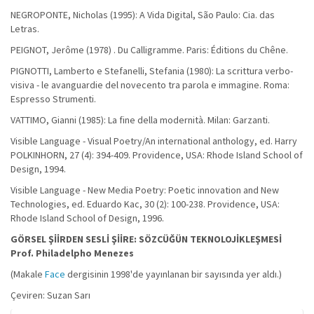
NEGROPONTE, Nicholas (1995): A Vida Digital, São Paulo: Cia. das
Letras.
PEIGNOT, Jerôme (1978) . Du Calligramme. Paris: Éditions du Chêne.
PIGNOTTI, Lamberto e Stefanelli, Stefania (1980): La scrittura verbo-
visiva - le avanguardie del novecento tra parola e immagine. Roma:
Espresso Strumenti.
VATTIMO, Gianni (1985): La fine della modernità. Milan: Garzanti.
Visible Language - Visual Poetry/An international anthology, ed. Harry
POLKINHORN, 27 (4): 394-409. Providence, USA: Rhode Island School of
Design, 1994.
Visible Language - New Media Poetry: Poetic innovation and New
Technologies, ed. Eduardo Kac, 30 (2): 100-238. Providence, USA:
Rhode Island School of Design, 1996.
GÖRSEL ŞİİRDEN SESLİ ŞİİRE: SÖZCÜĞÜN TEKNOLOJİKLEŞMESİ
Prof. Philadelpho Menezes
(Makale
Face
dergisinin 1998'de yayınlanan bir sayısında yer aldı.)
Çeviren: Suzan Sarı