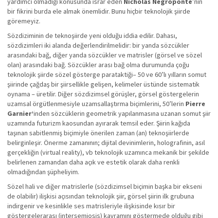
yardımcı olmadığı konusunda ısrar eden
Nicholas Negroponte
’nin
bir fikrini burda ele almak önemlidir. Bunu hiçbir teknolojik şiirde
göremeyiz.
Sözdiziminin de teknoşiirde yeni olduğu iddia edilir. Dahası,
sözdizimleri iki alanda değerlendirilmelidir: bir yanda sözcükler
arasındaki bağ, diğer yanda sözcükler ve matrisler (görsel ve sözel
olan) arasındaki bağ. Sözcükler arası bağ olma durumunda çoğu
teknolojik şiirde sözel gösterge parataktiği– 50 ve 60’lı yılların somut
şiirinde çağdaş bir şiirsellikle gelişen, kelimeler üstünde sistematik
oynama – üretilir. Diğer sözdizimsel görüşler, görsel göstergelerin
uzamsal örgütlenmesiyle uzamsallaştırma biçimlerini, 50’lerin
Pierre
Garnier’
inden sözcüklerin geometrik yapılanmasına uzanan somut şiir
uzamında futurizm kaosundan ayırarak temsil eder. Şiirin kağıda
taşınan sabitlenmiş biçimiyle önerilen zaman (an) teknoşiirlerde
belirginleşir. Önerme zamanının; dijital devinimlerin, holografinin, asıl
gerçekliğin (virtual reality), vb teknolojik uzamınca mekanik bir şekilde
belirlenen zamandan daha açık ve estetik olarak daha renkli
olmadığından şüpheliyim.
Sözel hali ve diğer matrislerle (sözdizimsel biçimin başka bir ekseni
de olabilir) ilişkisi açısından teknolojik şiir, görsel şiirin ilk grubuna
indirgenir ve kesinlikle ses matrisleriyle ilişkisinde kısır bir
göstergelerarası (intersemiosis) kavramını göstermede olduğu gibi