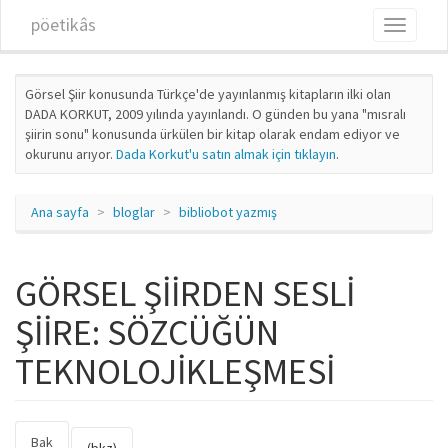
Ana içeriğe atla
pöetikâs
Toggle
navigati
Görsel Şiir konusunda Türkçe'de yayınlanmış kitapların ilki olan
DADA KORKUT, 2009 yılında yayınlandı. O günden bu yana "mısralı
şiirin sonu" konusunda ürkülen bir kitap olarak endam ediyor ve
okurunu arıyor.
Dada Korkut'u satın almak için tıklayın
.
Ana sayfa
bloglar
bibliobot yazmış
GÖRSEL ŞİİRDEN SESLİ
ŞİİRE: SÖZCÜĞÜN
TEKNOLOJİKLEŞMESİ
Bak
(etkin