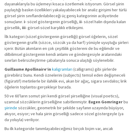
dayanaklarıyla bu üçlemeyi kısaca özetlemek istiyorum. Görsel şiirin
paylaştığı baskın özellikleri yakalayabilecek bir analiz girişimi her türlü
görsel şiirin sınıflandırılabileceği üç geniş kategorinin aciliyetinde
sonuçlanır.
i-
sözel göstergenin görselliği,
ii
- sözel halin dışında kalan
görsellik,
iii
- görsel-sözel karşılıklı etkileşimi.
İlk kategori (sözel göstergenin görselliği) görsel öğelerin, sözel
göstergenin grafik (sözce, sözcük ya da harf) yönüyle uyuştuğu şiirleri
içerir. Bütün akımların en çok çeşitlilik göstereni de bu eğilimdir ve
dilbilimsel göstergenin kendi anlamı ve göndergesiyle aralarındaki
sınırları belirsizleştirme çabalarıyla sonuca ulaştığı söylenebilir.
Guillaume Apollinaire’in
kaligramları
(calligrams) gibi şiirlerde
görebiliriz bunu. Kendi öznelerini (subjects) temsil eden değişmeceli
(figüratif) metinlerle bir ilahilik evi, akan bir ağaç, sigara sevdalısı; lirik
öğelerin toplantısı gerçekleşir burada.
50 ve 60’ların somut şiiri kendi görsel şiirselliğine (visual poetics),
uzamsal sözcüklerin görselliğine sabitlenmiştir.
Eugen Gomringer
bu
şiirinde
sözcükler, geometrik bir şekilde sayfanın uzayında büyüyor,
akıyor, esiyor; ve hala şiirin görselliği sadece sözel göstergeyle (ya
da yoluyla) veriliyor.
Bu ilk kategoride tanımlayabileceğimiz birçok biçim var, ancak