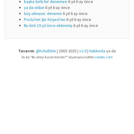
başka türlü bir denemee
6 yıl 6 ay önce
ya da oldun
6 yıl 6 ay önce
boş olmasın. deneme
6 yıl 6 ay önce
Posta'nın Şiir Köşesi'nin
6 yıl 6 ay önce
Bu ileti 10 yıl önce eklenmiş
6 yıl 6 ay önce
Tasarım
:
@hzhubble
| 2003-2025 |
v2.0
|
Hakkında
ya da
Ya da "Bu siteyi kuran kimdir?" diyorsanız lütfen
vedeki.com