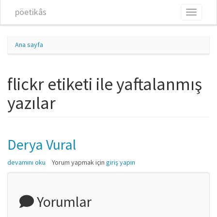
Ana içeriğe atla
pöetikâs
Toggle
navigati
Ana sayfa
flickr etiketi ile yaftalanmış
yazılar
Derya Vural
Derya Vural hakkında
devamını oku
Yorum yapmak için
giriş yapın
Yorumlar