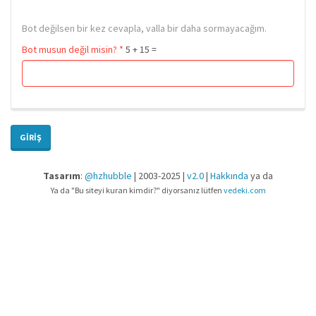
Bot değilsen bir kez cevapla, valla bir daha sormayacağım.
Bot musun değil misin?
*
5 + 15 =
GIRIŞ
Tasarım
:
@hzhubble
| 2003-2025 |
v2.0
|
Hakkında
ya da
Ya da "Bu siteyi kuran kimdir?" diyorsanız lütfen
vedeki.com