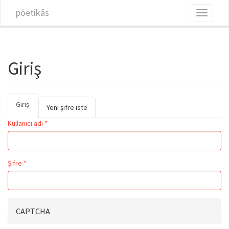
Ana içeriğe atla
pöetikâs
Toggle
navigati
Giriş
Giriş
(etkin
Birincil sekmeler
Yeni şifre iste
sekme)
Kullanıcı adı
*
Şifre
*
CAPTCHA