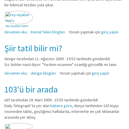
bir bilimsel tezden yola çıkar.
rey-nişabur-merv
Post Normal Bilim (PNB) hakkında
devamını oku
Kemal Tekin blogları
Yorum yapmak için
giriş yapın
Şiir tatil bilir mi?
denge
tarafından 11. Ağustos 2009 - 19:53 tarihinde gönderildi
Siz türkler nasıl diyor: "Yurdum insanının" ozanlığı görsellik mi tanır.
Şiir tatil bilir mi? hakkında
devamını oku
denge blogları
Yorum yapmak için
giriş yapın
103'ü bir arada
elif
tarafından 18. Mart 2009 - 15:55 tarihinde gönderildi
Daily Telegraph’ta yer alan
habere göre
, dünya tarihinden 103 kişiyi
resmeden tablo, geçtiğimiz haftalarda, internette en çok tıklananlar
arasında yer almış.