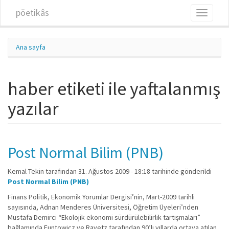
Ana içeriğe atla
pöetikâs
Toggle
navigati
Ana sayfa
haber etiketi ile yaftalanmış
yazılar
Post Normal Bilim (PNB)
Kemal Tekin
tarafından 31. Ağustos 2009 - 18:18 tarihinde gönderildi
Post Normal Bilim (PNB)
Finans Politik, Ekonomik Yorumlar Dergisi’nin, Mart-2009 tarihli
sayısında, Adnan Menderes Üniversitesi, Öğretim Üyeleri’nden
Mustafa Demirci “Ekolojik ekonomi sürdürülebilirlik tartışmaları”
bağlamında Funtowicz ve Ravetz tarafından 90’lı yıllarda ortaya atılan