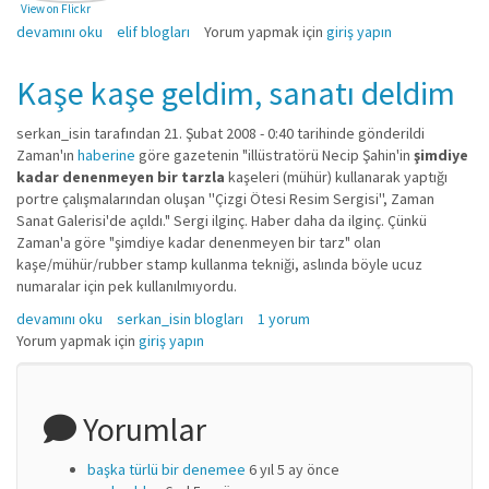
View on Flickr
103'ü bir arada hakkında
devamını oku
elif blogları
Yorum yapmak için
giriş yapın
Kaşe kaşe geldim, sanatı deldim
serkan_isin
tarafından 21. Şubat 2008 - 0:40 tarihinde gönderildi
Zaman'ın
haberine
göre gazetenin "illüstratörü Necip Şahin'in
şimdiye
kadar denenmeyen bir tarzla
kaşeleri (mühür) kullanarak yaptığı
portre çalışmalarından oluşan ''Çizgi Ötesi Resim Sergisi'', Zaman
Sanat Galerisi'de açıldı." Sergi ilginç. Haber daha da ilginç. Çünkü
Zaman'a göre "şimdiye kadar denenmeyen bir tarz" olan
kaşe/mühür/rubber stamp kullanma tekniği, aslında böyle ucuz
numaralar için pek kullanılmıyordu.
Kaşe kaşe geldim, sanatı deldim hakkında
devamını oku
serkan_isin blogları
1 yorum
Yorum yapmak için
giriş yapın
Yorumlar
başka türlü bir denemee
6 yıl 5 ay önce