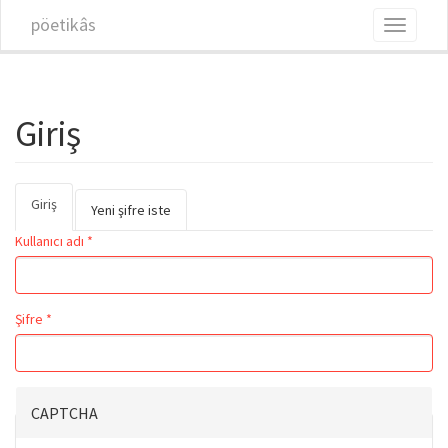
Ana içeriğe atla
pöetikâs
Toggle
navigati
Giriş
Giriş
(etkin
Birincil sekmeler
Yeni şifre iste
sekme)
Kullanıcı adı
*
Şifre
*
CAPTCHA