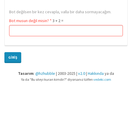
Bot değilsen bir kez cevapla, valla bir daha sormayacağım.
Bot musun değil misin?
*
3 + 2 =
GIRIŞ
Tasarım
:
@hzhubble
| 2003-2025 |
v2.0
|
Hakkında
ya da
Ya da "Bu siteyi kuran kimdir?" diyorsanız lütfen
vedeki.com