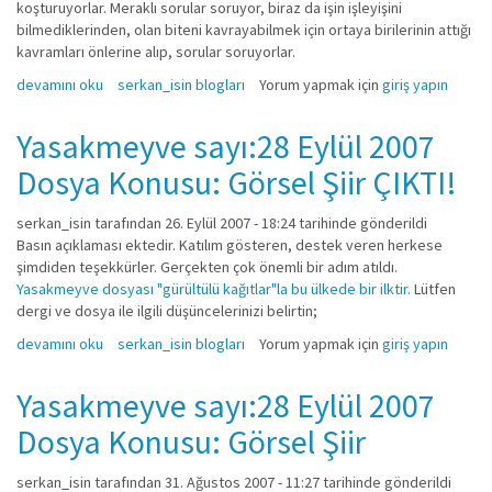
koşturuyorlar. Meraklı sorular soruyor, biraz da işin işleyişini
bilmediklerinden, olan biteni kavrayabilmek için ortaya birilerinin attığı
kavramları önlerine alıp, sorular soruyorlar.
Medranonun orta yeri tombala hakkında
devamını oku
serkan_isin blogları
Yorum yapmak için
giriş yapın
Yasakmeyve sayı:28 Eylül 2007
Dosya Konusu: Görsel Şiir ÇIKTI!
serkan_isin
tarafından 26. Eylül 2007 - 18:24 tarihinde gönderildi
Basın açıklaması ektedir. Katılım gösteren, destek veren herkese
şimdiden teşekkürler. Gerçekten çok önemli bir adım atıldı.
Yasakmeyve dosyası "gürültülü kağıtlar"la bu ülkede bir ilktir.
Lütfen
dergi ve dosya ile ilgili düşüncelerinizi belirtin;
Yasakmeyve sayı:28 Eylül 2007 Dosya Konusu: Görsel Şiir ÇIKTI! hakkında
devamını oku
serkan_isin blogları
Yorum yapmak için
giriş yapın
Yasakmeyve sayı:28 Eylül 2007
Dosya Konusu: Görsel Şiir
serkan_isin
tarafından 31. Ağustos 2007 - 11:27 tarihinde gönderildi