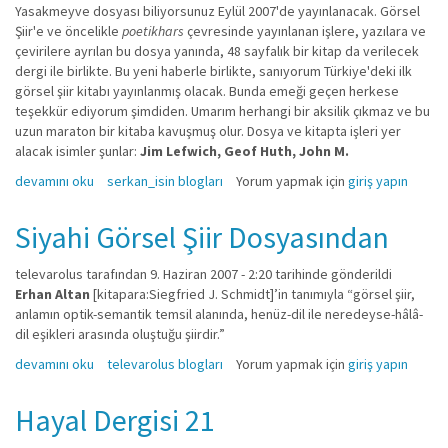
Yasakmeyve dosyası biliyorsunuz Eylül 2007'de yayınlanacak. Görsel
Şiir'e ve öncelikle
poetikhars
çevresinde yayınlanan işlere, yazılara ve
çevirilere ayrılan bu dosya yanında, 48 sayfalık bir kitap da verilecek
dergi ile birlikte. Bu yeni haberle birlikte, sanıyorum Türkiye'deki ilk
görsel şiir kitabı yayınlanmış olacak. Bunda emeği geçen herkese
teşekkür ediyorum şimdiden. Umarım herhangi bir aksilik çıkmaz ve bu
uzun maraton bir kitaba kavuşmuş olur. Dosya ve kitapta işleri yer
alacak isimler şunlar:
Jim Lefwich, Geof Huth, John M.
Yasakmeyve sayı:28 Eylül 2007 Dosya Konusu: Görsel Şiir hakkında
devamını oku
serkan_isin blogları
Yorum yapmak için
giriş yapın
Siyahi Görsel Şiir Dosyasından
televarolus
tarafından 9. Haziran 2007 - 2:20 tarihinde gönderildi
Erhan Altan
[kitapara:Siegfried J. Schmidt]’in tanımıyla “görsel şiir,
anlamın optik-semantik temsil alanında, henüz-dil ile neredeyse-hâlâ-
dil eşikleri arasında oluştuğu şiirdir.”
Siyahi Görsel Şiir Dosyasından hakkında
devamını oku
televarolus blogları
Yorum yapmak için
giriş yapın
Hayal Dergisi 21