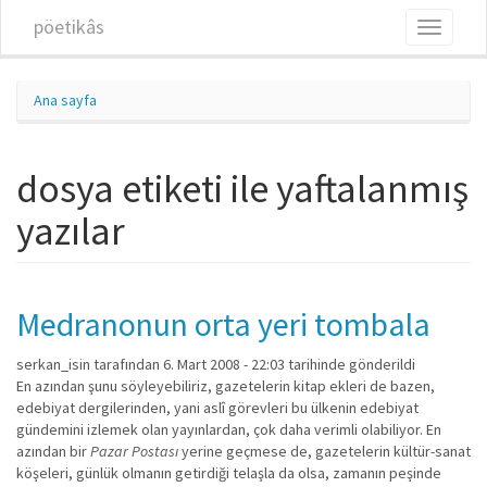
Ana içeriğe atla
pöetikâs
Toggle
navigati
Ana sayfa
dosya etiketi ile yaftalanmış
yazılar
Medranonun orta yeri tombala
serkan_isin
tarafından 6. Mart 2008 - 22:03 tarihinde gönderildi
En azından şunu söyleyebiliriz, gazetelerin kitap ekleri de bazen,
edebiyat dergilerinden, yani aslî görevleri bu ülkenin edebiyat
gündemini izlemek olan yayınlardan, çok daha verimli olabiliyor. En
azından bir
Pazar Postası
yerine geçmese de, gazetelerin kültür-sanat
köşeleri, günlük olmanın getirdiği telaşla da olsa, zamanın peşinde