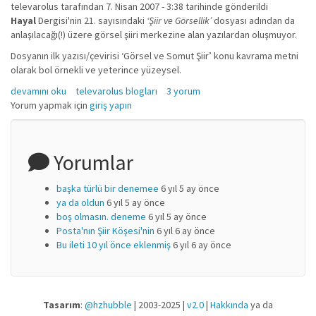
televarolus
tarafından 7. Nisan 2007 - 3:38 tarihinde gönderildi
Hayal
Dergisi'nin 21. sayısındaki
‘Şiir ve Görsellik’
dosyası adından da
anlaşılacağı(!) üzere görsel şiiri merkezine alan yazılardan oluşmuyor.
Dosyanın ilk yazısı/çevirisi ‘Görsel ve Somut Şiir’ konu kavrama metni
olarak bol örnekli ve yeterince yüzeysel.
Hayal Dergisi 21 hakkında
devamını oku
televarolus blogları
3 yorum
Yorum yapmak için
giriş yapın
Yorumlar
başka türlü bir denemee
6 yıl 5 ay önce
ya da oldun
6 yıl 5 ay önce
boş olmasın. deneme
6 yıl 5 ay önce
Posta'nın Şiir Köşesi'nin
6 yıl 6 ay önce
Bu ileti 10 yıl önce eklenmiş
6 yıl 6 ay önce
Tasarım
:
@hzhubble
| 2003-2025 |
v2.0
|
Hakkında
ya da