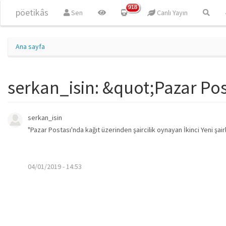
Ana içeriğe atla
918
pöetikâs
Sen
Canlı Yayın
Ana sayfa
serkan_isin: &quot;Pazar Pos
serkan_isin
"Pazar Postası'nda kağıt üzerinden şaircilik oynayan İkinci Yeni şair
04/01/2019 - 14:53