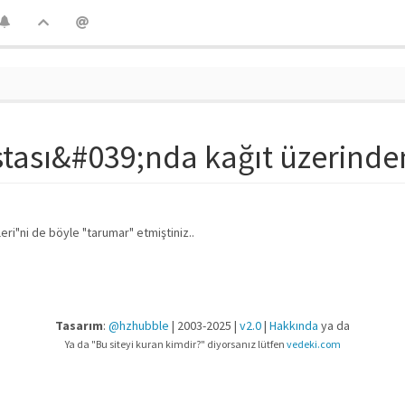
tası&#039;nda kağıt üzerinden
leri"ni de böyle "tarumar" etmiştiniz..
Tasarım
:
@hzhubble
| 2003-2025 |
v2.0
|
Hakkında
ya da
Ya da "Bu siteyi kuran kimdir?" diyorsanız lütfen
vedeki.com