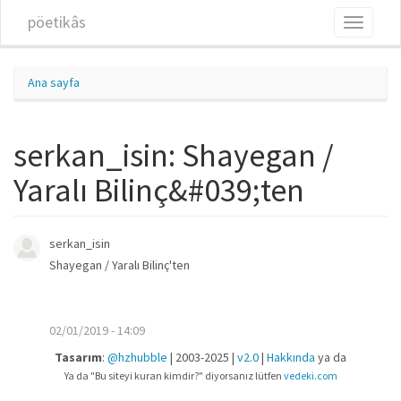
Ana içeriğe atla
pöetikâs
Toggle
navigati
Ana sayfa
serkan_isin: Shayegan /
Yaralı Bilinç&#039;ten
serkan_isin
Shayegan / Yaralı Bilinç'ten
02/01/2019 - 14:09
Tasarım
:
@hzhubble
| 2003-2025 |
v2.0
|
Hakkında
ya da
Ya da "Bu siteyi kuran kimdir?" diyorsanız lütfen
vedeki.com