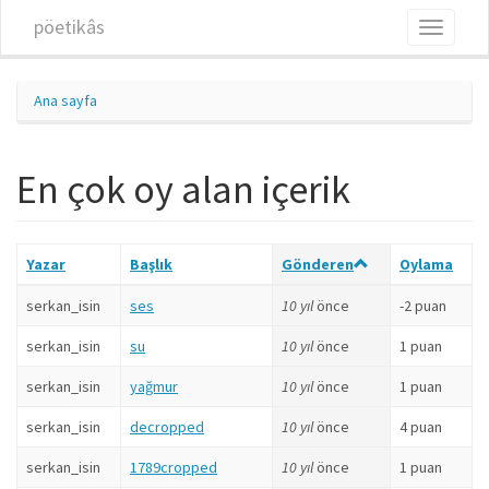
Ana içeriğe atla
pöetikâs
Toggle
navigati
Ana sayfa
En çok oy alan içerik
Yazar
Başlık
Gönderen
Oylama
serkan_isin
ses
10 yıl
önce
-2 puan
serkan_isin
su
10 yıl
önce
1 puan
serkan_isin
yağmur
10 yıl
önce
1 puan
serkan_isin
decropped
10 yıl
önce
4 puan
serkan_isin
1789cropped
10 yıl
önce
1 puan