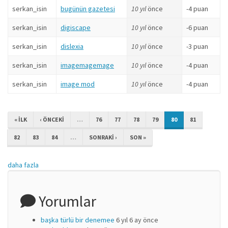
serkan_isin
bugünün gazetesi
10 yıl
önce
-4 puan
serkan_isin
digiscape
10 yıl
önce
-6 puan
serkan_isin
dislexia
10 yıl
önce
-3 puan
serkan_isin
imagemagemage
10 yıl
önce
-4 puan
serkan_isin
image mod
10 yıl
önce
-4 puan
« ILK
‹ ÖNCEKI
…
76
77
78
79
80
81
82
83
84
…
SONRAKI ›
SON »
daha fazla
Yorumlar
başka türlü bir denemee
6 yıl 6 ay önce