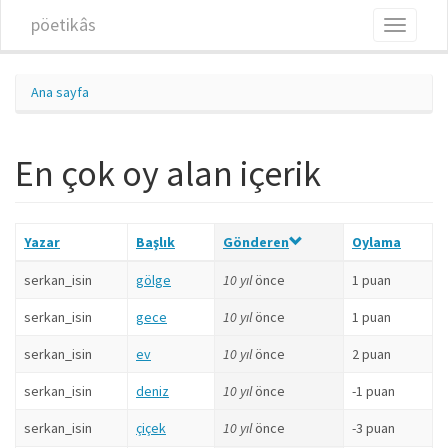
Ana içeriğe atla
pöetikâs
Toggle
navigati
Ana sayfa
En çok oy alan içerik
Yazar
Başlık
Gönderen
Oylama
serkan_isin
gölge
10 yıl
önce
1 puan
serkan_isin
gece
10 yıl
önce
1 puan
serkan_isin
ev
10 yıl
önce
2 puan
serkan_isin
deniz
10 yıl
önce
-1 puan
serkan_isin
çiçek
10 yıl
önce
-3 puan