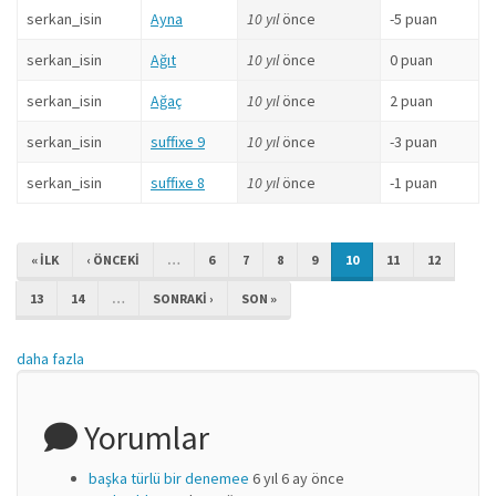
serkan_isin
Ayna
10 yıl
önce
-5 puan
serkan_isin
Ağıt
10 yıl
önce
0 puan
serkan_isin
Ağaç
10 yıl
önce
2 puan
serkan_isin
suffixe 9
10 yıl
önce
-3 puan
serkan_isin
suffixe 8
10 yıl
önce
-1 puan
« ILK
‹ ÖNCEKI
…
6
7
8
9
10
11
12
13
14
…
SONRAKI ›
SON »
daha fazla
Yorumlar
başka türlü bir denemee
6 yıl 6 ay önce