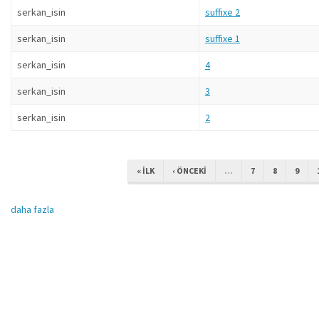
serkan_isin
suffixe 2
serkan_isin
suffixe 1
serkan_isin
4
serkan_isin
3
serkan_isin
2
« ILK
‹ ÖNCEKI
…
7
8
9
daha fazla