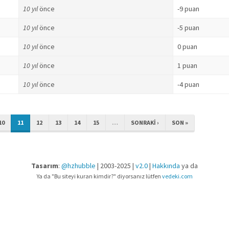
10 yıl
önce
-9 puan
10 yıl
önce
-5 puan
10 yıl
önce
0 puan
10 yıl
önce
1 puan
10 yıl
önce
-4 puan
10
11
12
13
14
15
…
SONRAKI ›
SON »
Tasarım
:
@hzhubble
| 2003-2025 |
v2.0
|
Hakkında
ya da
Ya da "Bu siteyi kuran kimdir?" diyorsanız lütfen
vedeki.com