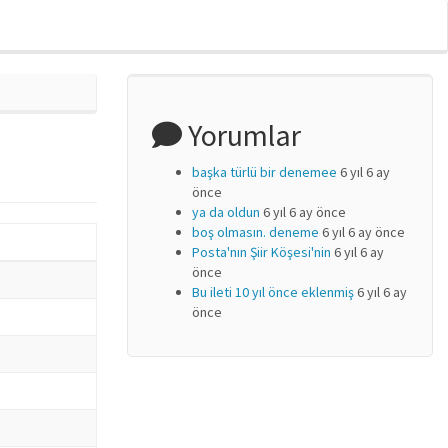
Yorumlar
başka türlü bir denemee
6 yıl 6 ay
önce
ya da oldun
6 yıl 6 ay önce
boş olmasın. deneme
6 yıl 6 ay önce
Posta'nın Şiir Köşesi'nin
6 yıl 6 ay
önce
Bu ileti 10 yıl önce eklenmiş
6 yıl 6 ay
önce