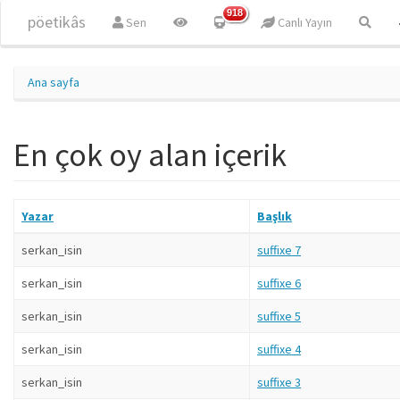
Ana içeriğe atla
918
pöetikâs
Sen
Canlı Yayın
Ana sayfa
En çok oy alan içerik
Yazar
Başlık
serkan_isin
suffixe 7
serkan_isin
suffixe 6
serkan_isin
suffixe 5
serkan_isin
suffixe 4
serkan_isin
suffixe 3