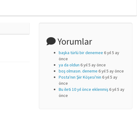
Yorumlar
başka türlü bir denemee
6 yıl 5 ay
önce
ya da oldun
6 yıl 5 ay önce
boş olmasın. deneme
6 yıl 5 ay önce
Posta'nın Şiir Köşesi'nin
6 yıl 5 ay
önce
Bu ileti 10 yıl önce eklenmiş
6 yıl 5 ay
önce