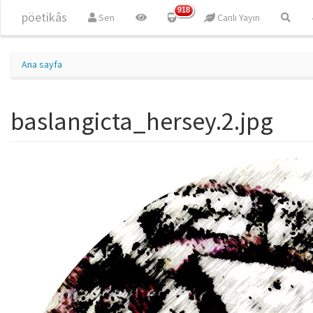
Ana içeriğe atla
918
pöetikâs
Sen
Canlı Yayın
Ana sayfa
baslangicta_hersey.2.jpg