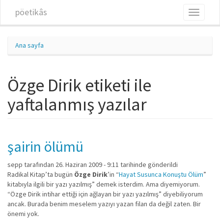
Ana içeriğe atla
pöetikâs
Toggle
navigati
Ana sayfa
Özge Dirik etiketi ile
yaftalanmış yazılar
şairin ölümü
sepp
tarafından 26. Haziran 2009 - 9:11 tarihinde gönderildi
Radikal Kitap’ta bugün
Özge Dirik
’in “
Hayat Susunca Konuştu Ölüm
”
kitabıyla ilgili bir yazı yazılmış” demek isterdim. Ama diyemiyorum.
“Özge Dirik intihar ettiği için ağlayan bir yazı yazılmış” diyebiliyorum
ancak. Burada benim meselem yazıyı yazan filan da değil zaten. Bir
önemi yok.