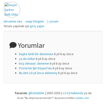
şairin ölümü hakkında
devamını oku
sepp blogları
1 yorum
Yorum yapmak için
giriş yapın
Yorumlar
başka türlü bir denemee
6 yıl 6 ay önce
ya da oldun
6 yıl 6 ay önce
boş olmasın. deneme
6 yıl 6 ay önce
Posta'nın Şiir Köşesi'nin
6 yıl 6 ay önce
Bu ileti 10 yıl önce eklenmiş
6 yıl 6 ay önce
Tasarım
:
@hzhubble
| 2003-2025 |
v2.0
|
Hakkında
ya da
Ya da "Bu siteyi kuran kimdir?" diyorsanız lütfen
vedeki.com