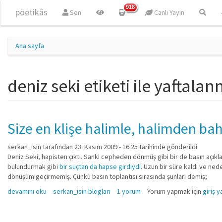
Ana içeriğe atla
918
pöetikâs
Sen
Canlı Yayın
Ana sayfa
deniz seki etiketi ile yaftalan
Size en klişe halimle, halimden ba
serkan_isin
tarafından 23. Kasım 2009 - 16:25 tarihinde gönderildi
Deniz Seki, hapisten çıktı. Sanki cepheden dönmüş gibi bir de basın açık
bulundurmak gibi
bir suçtan da hapse girdiydi
. Uzun bir süre kaldı ve ned
dönüşüm geçirmemiş. Çünkü basın toplantısı sırasında şunları demiş;
Size en klişe halimle, halimden bahsedeyim.. hakkında
devamını oku
serkan_isin blogları
1 yorum
Yorum yapmak için
giriş y