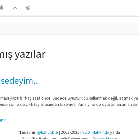
mış yazılar
hsedeyim..
laması yaptı birkaç saat önce. Sadece uyuşturucu kullanmak değil, satmak ya
ense sonra da çıktı (ayrıntısından bize ne?). Ama yine de öyle aman aman bir
apın
Tasarım
:
@hzhubble
| 2003-2025 |
v2.0
|
Hakkında
ya da
Ya da "Bu siteyi kuran kimdir?" diyorsanız lütfen
vedeki.com