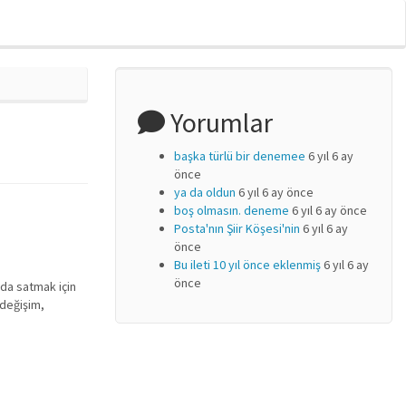
Yorumlar
başka türlü bir denemee
6 yıl 6 ay
önce
ya da oldun
6 yıl 6 ay önce
boş olmasın. deneme
6 yıl 6 ay önce
Posta'nın Şiir Köşesi'nin
6 yıl 6 ay
önce
Bu ileti 10 yıl önce eklenmiş
6 yıl 6 ay
önce
 da satmak için
 değişim,