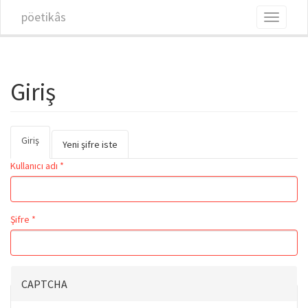
Ana içeriğe atla
pöetikâs
Toggle
navigati
Giriş
Giriş
(etkin
Birincil sekmeler
Yeni şifre iste
sekme)
Kullanıcı adı
*
Şifre
*
CAPTCHA