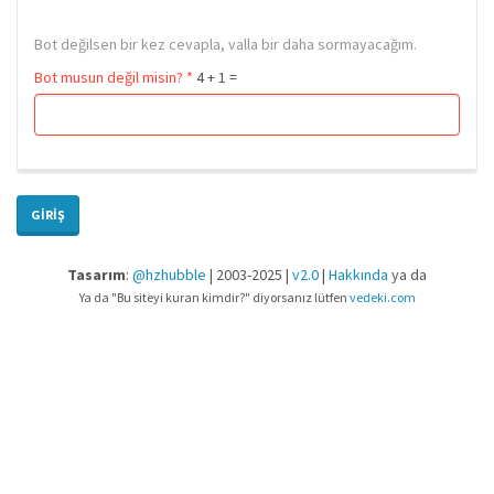
Bot değilsen bir kez cevapla, valla bir daha sormayacağım.
Bot musun değil misin?
*
4 + 1 =
GIRIŞ
Tasarım
:
@hzhubble
| 2003-2025 |
v2.0
|
Hakkında
ya da
Ya da "Bu siteyi kuran kimdir?" diyorsanız lütfen
vedeki.com