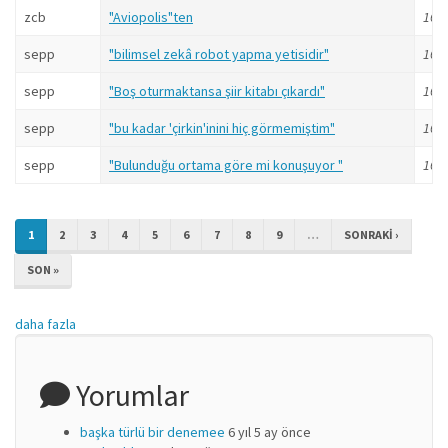
zcb
"Aviopolis"ten
16 yı
sepp
"bilimsel zekâ robot yapma yetisidir"
16 yı
sepp
"Boş oturmaktansa şiir kitabı çıkardı"
16 yı
sepp
"bu kadar 'çirkin'inini hiç görmemiştim"
16 yı
sepp
"Bulunduğu ortama göre mi konuşuyor "
16 yı
1
2
3
4
5
6
7
8
9
…
SONRAKI ›
SON »
daha fazla
Yorumlar
başka türlü bir denemee
6 yıl 5 ay önce