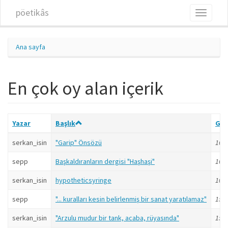
Ana içeriğe atla
pöetikâs
Toggle
navigati
Ana sayfa
En çok oy alan içerik
Yazar
Başlık
Gön
serkan_isin
"Garip" Önsözü
16 yı
sepp
Başkaldıranların dergisi "Haşhaşi"
16 yı
serkan_isin
hypotheticsyringe
10 yı
sepp
"... kuralları kesin belirlenmiş bir sanat yaratılamaz"
15 yı
serkan_isin
"Arzulu mudur bir tank, acaba, rüyasında"
15 yı