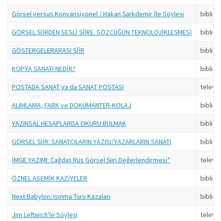
Görsel versus Konvansiyonel / Hakan Şarkdemir İle Söyleşi
bibliob
GÖRSEL ŞİİRDEN SESLİ ŞİİRE: SÖZCÜĞÜN TEKNOLOJİKLEŞMESİ
bibliob
GÖSTERGELERARASI ŞİİR
bibliob
KOPYA SANATI NEDİR?
bibliob
POSTADA SANAT ya da SANAT POSTASI
televa
ALIMLAMA, FARK ve DOKÜMANTER-KOLAJ
bibliob
YAZINSAL HESAPLARDA OKURU BULMAK
bibliob
GÖRSEL ŞİİR: SANATÇILARIN YAZISI/YAZARLARIN SANATI
bibliob
İMGE YAZIMI: Çağdaş Rus Görsel Şiiri Değerlendirmesi*
televa
ÖZNEL ASEMİK KAZİYELER
bibliob
Next Babylon: Isınma Turu Kazaları
bibliob
Jim Leftwich'le Söyleşi
televa