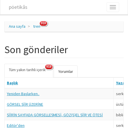
Ana içeriğe atla
pöetikâs
Toggle
navigati
918
Ana sayfa
tren
Son gönderiler
918
Tüm yakın tarihli içerik
(etkin
Birincil sekmeler
Yorumlar
sekme)
Başlık
Yazar
Yeniden Başlarken..
serkan
GÖRSEL ŞİİR ÜZERİNE
üstüba
ŞİİRİN SAYFADA GÖRSELLEŞMESİ, GÖZ(S)EL ŞİİR VE ÖTESİ
bibliob
Editör'den
serkan