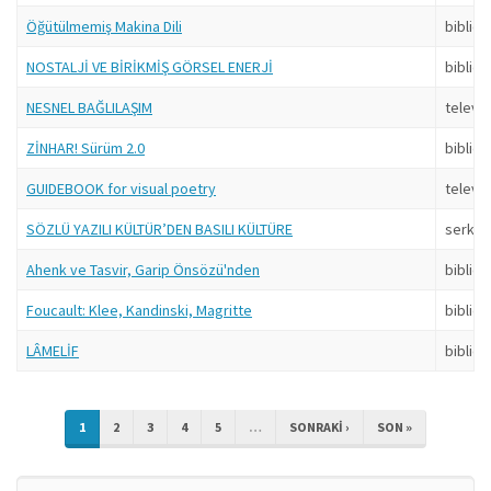
Öğütülmemiş Makina Dili
bibliob
NOSTALJİ VE BİRİKMİŞ GÖRSEL ENERJİ
bibliob
NESNEL BAĞLILAŞIM
televa
ZİNHAR! Sürüm 2.0
bibliob
GUIDEBOOK for visual poetry
televa
SÖZLÜ YAZILI KÜLTÜR’DEN BASILI KÜLTÜRE
serkan
Ahenk ve Tasvir, Garip Önsözü'nden
bibliob
Foucault: Klee, Kandinski, Magritte
bibliob
LÂMELİF
bibliob
1
2
3
4
5
…
SONRAKI ›
SON »