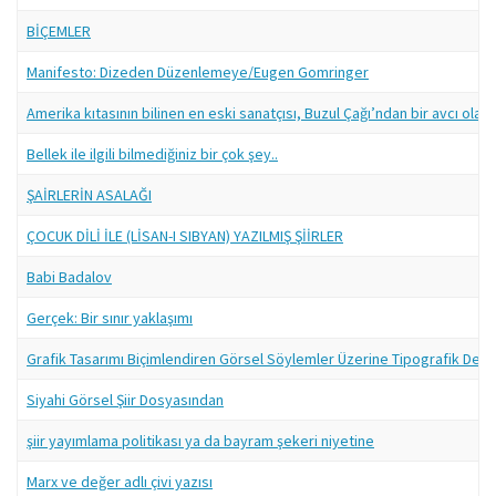
BİÇEMLER
Manifesto: Dizeden Düzenlemeye/Eugen Gomringer
Amerika kıtasının bilinen en eski sanatçısı, Buzul Çağı’ndan bir avcı olabili
Bellek ile ilgili bilmediğiniz bir çok şey..
ŞAİRLERİN ASALAĞI
ÇOCUK DİLİ İLE (LİSAN-I SIBYAN) YAZILMIŞ ŞİİRLER
Babi Badalov
Gerçek: Bir sınır yaklaşımı
Grafik Tasarımı Biçimlendiren Görsel Söylemler Üzerine Tipografik Dene
Siyahi Görsel Şiir Dosyasından
şiir yayımlama politikası ya da bayram şekeri niyetine
Marx ve değer adlı çivi yazısı