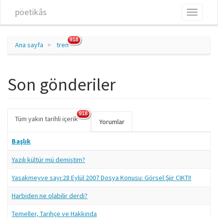
Ana içeriğe atla
pöetikâs
Toggle
navigati
918
Ana sayfa
tren
Son gönderiler
918
Tüm yakın tarihli içerik
(etkin
Birincil sekmeler
Yorumlar
sekme)
Başlık
Yazılı kültür mü demiştim?
Yasakmeyve sayı:28 Eylül 2007 Dosya Konusu: Görsel Şiir ÇIKTI!
Harbiden ne olabilir derdi?
Temeller, Tarihçe ve Hakkında