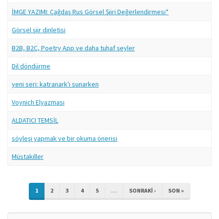
İMGE YAZIMI: Çağdaş Rus Görsel Şiiri Değerlendirmesi*
Görsel şiir dinletisi
B2B, B2C, Poetry App ve daha tuhaf şeyler
Dil döndürme
yeni seri: katranark'ı sunarken
Voynich Elyazması
ALDATICI TEMSİL
söyleşi yapmak ve bir okuma önerisi
Müstakiller
1
2
3
4
5
…
SONRAKI ›
SON »