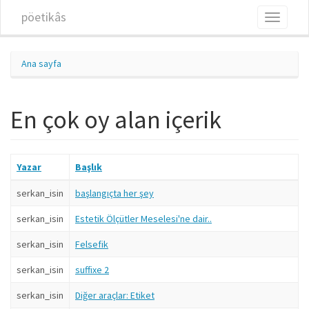
Ana içeriğe atla
pöetikâs
Toggle
navigati
Ana sayfa
En çok oy alan içerik
Yazar
Başlık
serkan_isin
başlangıçta her şey
serkan_isin
Estetik Ölçütler Meselesi'ne dair..
serkan_isin
Felsefik
serkan_isin
suffixe 2
serkan_isin
Diğer araçlar: Etiket