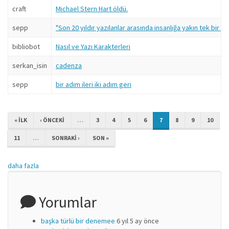
craft
Michael Stern Hart öldü.
sepp
"Son 20 yıldır yazılanlar arasında insanlığa yakın tek bir şi
bibliobot
Nasıl ve Yazı Karakterleri
serkan_isin
cadenza
sepp
bir adım ileri iki adım geri
« ILK
‹ ÖNCEKI
…
3
4
5
6
7
8
9
10
11
…
SONRAKI ›
SON »
daha fazla
Yorumlar
başka türlü bir denemee
6 yıl 5 ay önce