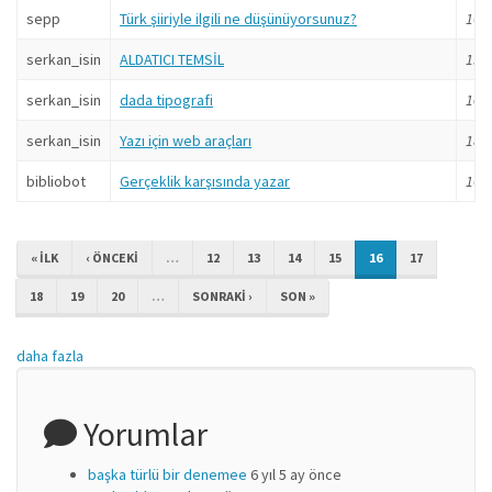
sepp
Türk şiiriyle ilgili ne düşünüyorsunuz?
16 y
serkan_isin
ALDATICI TEMSİL
19 y
serkan_isin
dada tipografi
10 y
serkan_isin
Yazı için web araçları
18 y
bibliobot
Gerçeklik karşısında yazar
16 y
« ILK
‹ ÖNCEKI
…
12
13
14
15
16
17
18
19
20
…
SONRAKI ›
SON »
daha fazla
Yorumlar
başka türlü bir denemee
6 yıl 5 ay önce