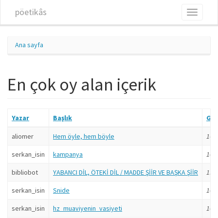
Ana içeriğe atla
pöetikâs
Toggle
navigati
Ana sayfa
En çok oy alan içerik
Yazar
Başlık
Gö
aliomer
Hem öyle, hem böyle
16 y
serkan_isin
kampanya
10 y
bibliobot
YABANCI DİL, ÖTEKİ DİL / MADDE ŞİİR VE BAŞKA ŞİİR
19 y
serkan_isin
Snide
10 y
serkan_isin
hz_muaviyenin_vasiyeti
10 y