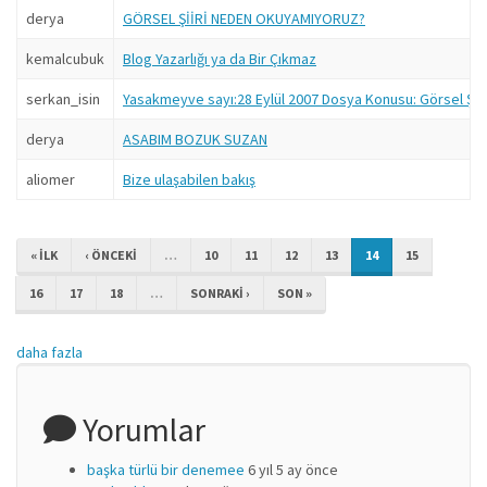
derya
GÖRSEL ŞİİRİ NEDEN OKUYAMIYORUZ?
kemalcubuk
Blog Yazarlığı ya da Bir Çıkmaz
serkan_isin
Yasakmeyve sayı:28 Eylül 2007 Dosya Konusu: Görsel Şiir 
derya
ASABIM BOZUK SUZAN
aliomer
Bize ulaşabilen bakış
« ILK
‹ ÖNCEKI
…
10
11
12
13
14
15
16
17
18
…
SONRAKI ›
SON »
daha fazla
Yorumlar
başka türlü bir denemee
6 yıl 5 ay önce