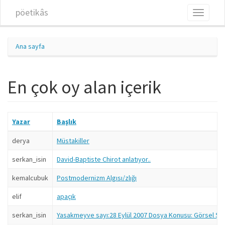
Ana içeriğe atla
pöetikâs
Toggle
navigati
Ana sayfa
En çok oy alan içerik
Yazar
Başlık
derya
Müstakiller
serkan_isin
David-Baptiste Chirot anlatıyor..
kemalcubuk
Postmodernizm Algısı/zlığı
elif
apaçık
serkan_isin
Yasakmeyve sayı:28 Eylül 2007 Dosya Konusu: Görsel Şiir