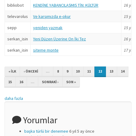
bibliobot
KENDİNE YABANCILAŞMIŞ TİN: KÜLTÜR
16 yıl
ö
televarolus
Ve karşımızda e-okur
15 yıl
ö
sepp
yeniden yazmak
15 yıl
ö
serkan_isin
Yeni Düzen Üzerine On İki Tez
16 yıl
ö
serkan_isin
siteme monte
17 yıl
ö
« ILK
‹ ÖNCEKI
…
8
9
10
11
12
13
14
15
16
…
SONRAKI ›
SON »
daha fazla
Yorumlar
başka türlü bir denemee
6 yıl 5 ay önce