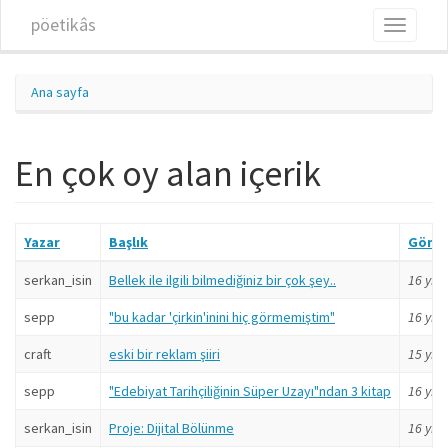
Ana içeriğe atla
pöetikâs
Toggle
navigati
Ana sayfa
En çok oy alan içerik
Yazar
Başlık
Gönd
serkan_isin
Bellek ile ilgili bilmediğiniz bir çok şey..
16 yıl
ö
sepp
"bu kadar 'çirkin'inini hiç görmemiştim"
16 yıl
ö
craft
eski bir reklam şiiri
15 yıl
ö
sepp
"Edebiyat Tarihçiliğinin Süper Uzayı"ndan 3 kitap
16 yıl
ö
serkan_isin
Proje: Dijital Bölünme
16 yıl
ö