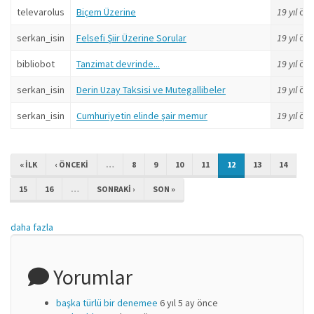
televarolus
Biçem Üzerine
19 yıl
ön
serkan_isin
Felsefi Şiir Üzerine Sorular
19 yıl
ön
bibliobot
Tanzimat devrinde...
19 yıl
ön
serkan_isin
Derin Uzay Taksisi ve Mutegallibeler
19 yıl
ön
serkan_isin
Cumhuriyetin elinde şair memur
19 yıl
ön
« ILK
‹ ÖNCEKI
…
8
9
10
11
12
13
14
15
16
…
SONRAKI ›
SON »
daha fazla
Yorumlar
başka türlü bir denemee
6 yıl 5 ay önce