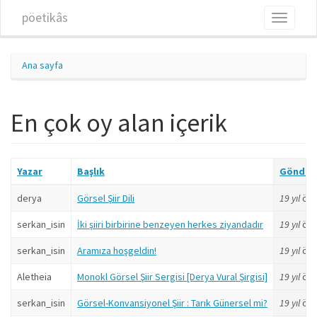
Ana içeriğe atla
pöetikâs
Toggle
navigati
Ana sayfa
En çok oy alan içerik
Yazar
Başlık
Gönder
derya
Görsel Şiir Dili
19 yıl
ön
serkan_isin
İki şiiri birbirine benzeyen herkes ziyandadır
19 yıl
ön
serkan_isin
Aramıza hoşgeldin!
19 yıl
ön
Aletheia
Monokl Görsel Şiir Sergisi [Derya Vural Şirgisi]
19 yıl
ön
serkan_isin
Görsel-Konvansiyonel Şiir : Tarık Günersel mi?
19 yıl
ön