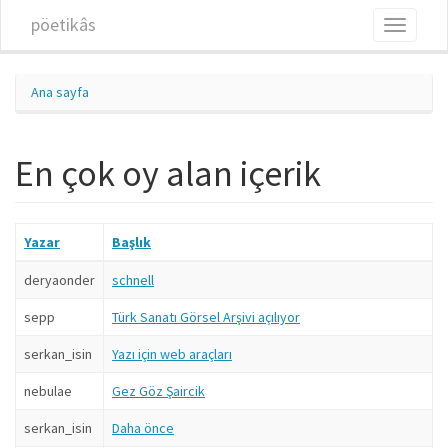
Ana içeriğe atla
pöetikâs
Toggle
navigati
Ana sayfa
En çok oy alan içerik
Yazar
Başlık
deryaonder
schnell
sepp
Türk Sanatı Görsel Arşivi açılıyor
serkan_isin
Yazı için web araçları
nebulae
Gez Göz Şaircik
serkan_isin
Daha önce