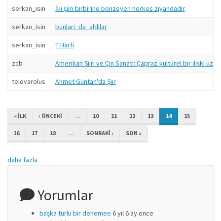
serkan_isin
İki şiiri birbirine benzeyen herkes ziyandadır
serkan_isin
bunlari_da_aldilar
serkan_isin
T Harfi
zcb
Amerikan Şiiri ve Çin Sanatı: Çapraz-kültürel bir ilişki üze
televarolus
Ahmet Güntan'da Şiir
« ILK
‹ ÖNCEKI
…
10
11
12
13
14
15
16
17
18
…
SONRAKI ›
SON »
daha fazla
Yorumlar
başka türlü bir denemee
6 yıl 6 ay önce